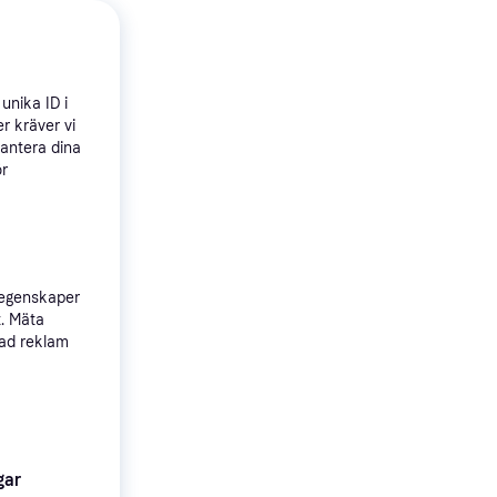
unika ID i
r kräver vi
hantera dina
ör
 egenskaper
t. Mäta
sad reklam
gar