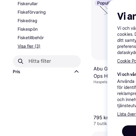
Populär
Fiskerullar
Fiskeförvaring
Vi a
Fiskedrag
Vi och v
Fiskespön
cookies. 
Fisketillbehör
ditt samt
Visa fler (3)
preferens
dataskydd
Cookie Po
Abu Garcia Max X
Pris
Vi och vår
Ops Haspelset
Använda e
Haspelset
för ident
reklampre
och inneh
tjänsteut
Lista över
795 kr
7 butiker