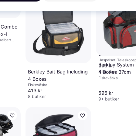
e Combo
x-l
Delbart
Abu Garcia Card
Combo Wilderne
Haspelset, Teleskops
Tele
Berkley System 
399 kr
Berkley Bait Bag Including
8 butiker
4 Boxes 37cm
Fiskeväska
4 Boxes
Fiskeväska
413 kr
595 kr
8 butiker
9+ butiker