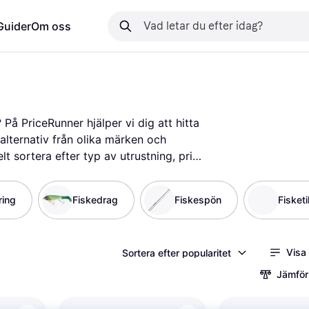
Guider
Om oss
å PriceRunner hjälper vi dig att hitta 
 alternativ från olika märken och 
t sortera efter typ av utrustning, pris 
g att välja det som passar just dina 
r för att hitta de bästa erbjudandena 
ring
Fiskedrag
Fiskespön
Fisketi
oner ger dig insikter om 
 Vi guidar dig till rätt beslut genom 
tälle. Börja här för att hitta din 
Visa
Sortera efter popularitet
 bättre!
Mer om fiskeutrustning »
Jämför