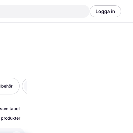
Logga in
Annons
Annons
llbehör
Fiskelinor
Fiskekläder
Vin
 som tabell
 produkter