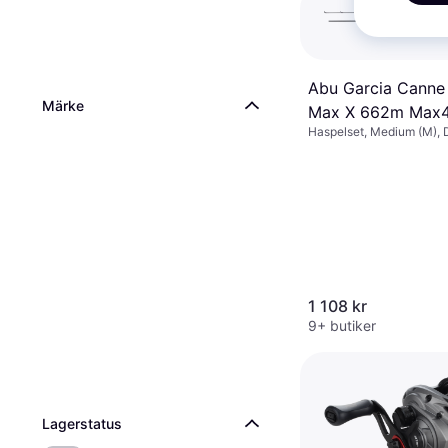
Abu Garcia Cann
Märke
Max X 662m Max4
Haspelset, Medium (M), 
spö, Magnetbroms
1 108 kr
9+ butiker
Lagerstatus