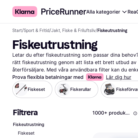
Alla kategorier
Rea
Start
/
Sport & Fritid
/
Jakt, Fiske & Friluftsliv
/
Fiskeutrustning
Fiskeutrustning
Letar du efter fiskeutrustning som passar dina behov? P
rätt fiskeutrustning genom att lista ett brett utbud av
återförsäljare. Med våra användbara filter kan du enkel
eller användarrecensioner. Detta gör det lättare för di
Prova flexibla betalningar med
Lär dig hur
preferenser och din budget. Du kan även jämföra prise
Fiskeset
Fiskerullar
Fiskeförva
och få mest valuta för pengarna. Våra användarrecensi
produkternas prestanda och kvalitet från andra fiskare.
att ge dig all information du behöver på ett och samma s
Filtrera
1000+ produkter
nästa fiskeutrustning och gör din fiskeupplevelse ännu
Fiskeutrustning
Fiskeset