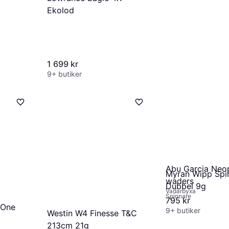
Ekolod
1 699 kr
9+ butiker
Abu Garcia Neo
Myran Wipp Spi
waders
Dubbel 9g
Vadarbyxa
Spinnare
795 kr
 One
9+ butiker
Westin W4 Finesse T&C
213cm 21g