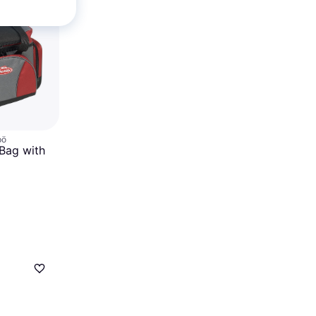
5
inal
ss 7ft
pö
Bag with