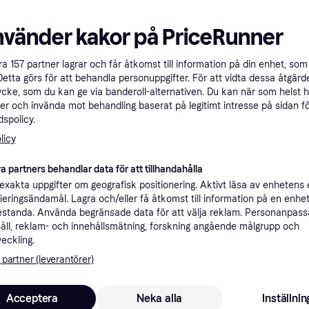
Populär
nvänder kakor på PriceRunner
åra
157
partner lagrar och får åtkomst till information på din enhet, som 
Detta görs för att behandla personuppgifter. För att vidta dessa åtgärde
ycke, som du kan ge via banderoll-alternativen. Du kan när som helst 
er och invända mot behandling baserat på legitimt intresse på sidan f
spolicy.
licy
 Black
a partners behandlar data för att tillhandahålla
Abu Garcia Easycast Set
xakta uppgifter om geografisk positionering. Aktivt läsa av enhetens
7'
ifieringsändamål. Lagra och/eller få åtkomst till information på en enhe
standa. Använda begränsade data för att välja reklam. Personanpas
Haspelset, Delbart spö
åll, reklam- och innehållsmätning, forskning angående målgrupp och
veckling.
 partner (leverantörer)
399 kr
4 butiker
Acceptera
Neka alla
Inställnin