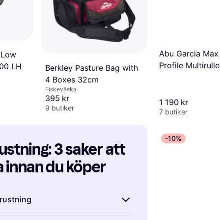
Abu Garcia Max
 Low
Profile Multirul
200 LH
Berkley Pasture Bag with
4 Boxes 32cm
Fiskeväska
395 kr
1 190 kr
9 butiker
7 butiker
-10%
stning: 3 saker att 
 innan du köper
trustning