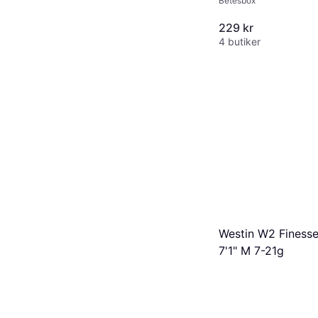
Betesbox
229 kr
4 butiker
Westin W2 Finess
7'1" M 7-21g