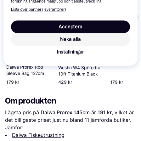
forskning angående målgrupp och tjänsteutveckling.
Lista över partner (leverantörer)
Trendande
Trendande
Trendande
Acceptera
Neka alla
Inställningar
Daiwa Prorex 
154cm
Daiwa Prorex Rod
Westin W4 Spöfodral
Sleeve Bag 127cm
10ft Titanium Black
179 kr
429 kr
179 kr
Om produkten
Lägsta pris på 
Daiwa Prorex 145cm
 är 
191 kr
, vilket är 
det billigaste priset just nu bland 
11
 jämförda butiker.
Jämför:
Daiwa Fiskeutrustning