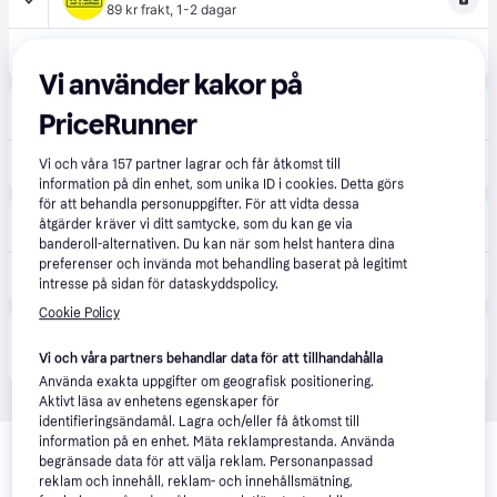
89 kr frakt
,
1-2 dagar
249 kr
Daiwa Prorex Single Rod Bag 145cm 9ft
Vi använder kakor på
Karlskrona Båt & Fiske
4.0
(1)
PriceRunner
79 kr frakt
269 kr
Vi och våra
157
partner lagrar och får åtkomst till
Daiwa Prorex Rod Bag One (Längd: 145cm (2pc 9ft))
information på din enhet, som unika ID i cookies. Detta görs
för att behandla personuppgifter. För att vidta dessa
Astro Sweden
åtgärder kräver vi ditt samtycke, som du kan ge via
89 kr frakt
banderoll-alternativen. Du kan när som helst hantera dina
preferenser och invända mot behandling baserat på legitimt
249 kr
Daiwa Single Rod Sleeve Spöfodral
intresse på sidan för dataskyddspolicy.
Cookie Policy
Produkten finns även hos 
4
butiker
 som valt att inte 
Visa alla
samarbeta med PriceRunner.
Vi och våra partners behandlar data för att tillhandahålla
Använda exakta uppgifter om geografisk positionering.
Aktivt läsa av enhetens egenskaper för
identifieringsändamål. Lagra och/eller få åtkomst till
Relaterade produkter
information på en enhet. Mäta reklamprestanda. Använda
begränsade data för att välja reklam. Personanpassad
Vi har plockat fram ett urval av produkter som kanske skulle 
reklam och innehåll, reklam- och innehållsmätning,
intressera dig.
Visa alla