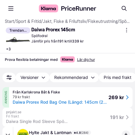
Start
/
Sport & Fritid
/
Jakt, Fiske & Friluftsliv
/
Fiskeutrustning
/
Spöfodral
Daiwa Prorex 145cm
Trendande
Spöfodral
Jämför pris från
191 kr
till
339 kr
+
3
Prova flexibla betalningar med
Lär dig hur
Versioner
Rekommenderad
Pris med frakt
Från Karlskrona Båt & Fiske
ANNONS
269 kr
79 kr frakt
Daiwa Prorex Rod Bag One (Längd: 145cm (2pc 9ft))
pnjakt.se
Fri frakt
191 kr
Daiwa Single Rod Sleeve Spöfodral - SVART (2,74 M (9'))
Hylte Jakt & Lantman
4.8
(284)