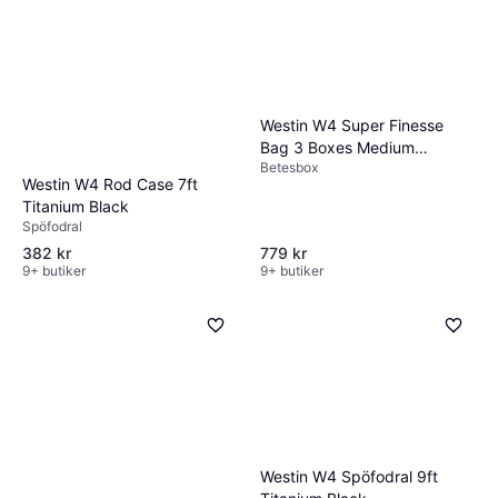
Westin W4 Super Finesse
Bag 3 Boxes Medium
Betesbox
Titanium Black
Westin W4 Rod Case 7ft
Titanium Black
Spöfodral
382 kr
779 kr
9+ butiker
9+ butiker
Westin W4 Spöfodral 9ft