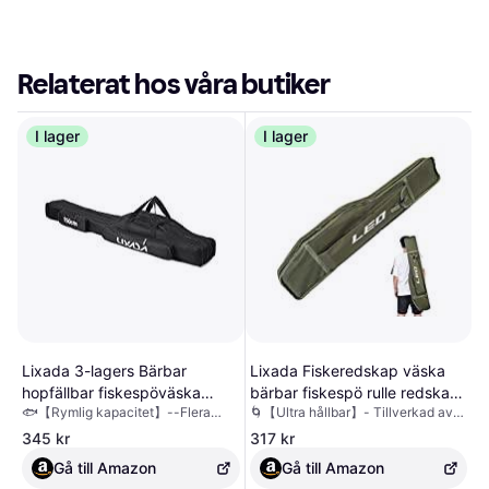
Relaterat hos våra butiker
I lager
I lager
Lixada 3-lagers Bärbar
Lixada Fiskeredskap väska
hopfällbar fiskespöväska
bärbar fiskespö rulle redskap
🐟【Rymlig kapacitet】--Flera
🌀【Ultra hållbar】- Tillverkad av
Fiskespö Verktyg
bärväska bärare resväska
fickor erbjuder stor kapacitet för
600D oxfordtyg, vattentåligt och
Förvaringsväska Fiskeredskap
(armégrön-120 cm)
345 kr
317 kr
ditt fiskeredskap. Långsidans
slitstarkt. Förstärkt rörledning med
Fiskeredskapsväska,
ytterficka på denna fiskespöväska
inre ståltråd för förbättrad
Gå till Amazon
Gå till Amazon
spöväska, spöväska för
är idealisk för förvaring av
hållbarhet. 🌀【Enkel men rymlig】-