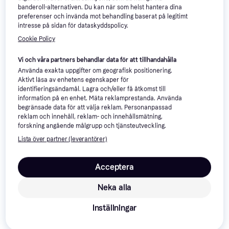
Trendande
banderoll-alternativen. Du kan när som helst hantera dina
preferenser och invända mot behandling baserat på legitimt
intresse på sidan för dataskyddspolicy.
Cookie Policy
Vi och våra partners behandlar data för att tillhandahålla
Använda exakta uppgifter om geografisk positionering.
Aktivt läsa av enhetens egenskaper för
Savage Gear System Carryall
identifieringsändamål. Lagra och/eller få åtkomst till
62x44x29cm 53L
Westin W4 Master Lure Bag 5
information på en enhet. Mäta reklamprestanda. Använda
Fiskeväska
Boxes
begränsade data för att välja reklam. Personanpassad
Fiskeväska
reklam och innehåll, reklam- och innehållsmätning,
1 329 kr
699 kr
forskning angående målgrupp och tjänsteutveckling.
9+ butiker
5 butiker
Lista över partner (leverantörer)
Annons
Acceptera
Neka alla
Inställningar