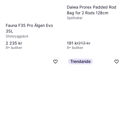
Daiwa Prorex Padded Rod
Bag for 2 Rods 128cm
Spöfodral
Fauna F35 Pro Älgen Evo
35L
Stolsryggsäck
2 235 kr
191 kr
213 kr
9+ butiker
9+ butiker
Trendande