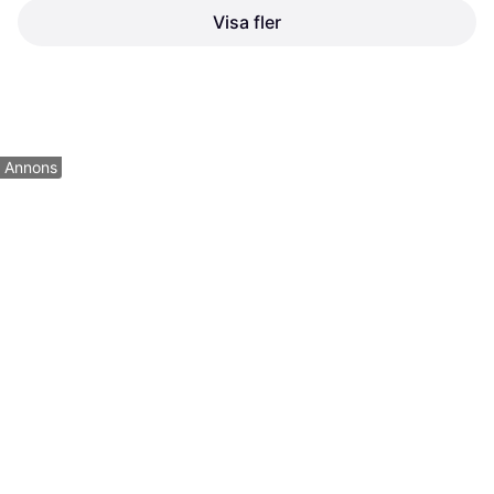
Visa fler
Westin W4 Lure Loader 4
Hurricane Ryggsäck med 4
Boxes Large Titanium Black
Boxar
Fiskeväska
Fiskeväska
569 kr
1 099 kr
9+ butiker
9+ butiker
1
2
3
...
15
...
26
Annons