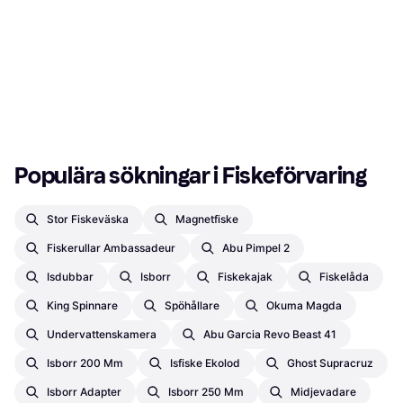
Populära sökningar i Fiskeförvaring
Stor Fiskeväska
Magnetfiske
Fiskerullar Ambassadeur
Abu Pimpel 2
Isdubbar
Isborr
Fiskekajak
Fiskelåda
King Spinnare
Spöhållare
Okuma Magda
Undervattenskamera
Abu Garcia Revo Beast 41
Isborr 200 Mm
Isfiske Ekolod
Ghost Supracruz
Isborr Adapter
Isborr 250 Mm
Midjevadare