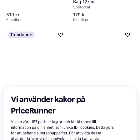
Bag 127cm
Spöfodral
519 kr
179 kr
6 butiker
9 butiker
Trendande
Vi använder kakor på
Pinewood Chair Backpack
Westin W4 Backpack Plus 2
PriceRunner
35L
Boxes Large Titanium Black
Stolsryggsäck
Fiskeväska
Vi och våra
157
partner lagrar och får åtkomst till
1 495 kr
1 045 kr
information på din enhet, som unika ID i cookies. Detta görs
6 butiker
9+ butiker
för att behandla personuppgifter. För att vidta dessa
åtgärder kräver vi ditt samtycke, som du kan ge via