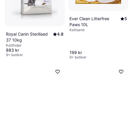
Ever Clean Litterfree
5
Paws 10L
Kattsand
Royal Canin Sterilised
4.8
37 10kg
Kattfoder
883 kr
199 kr
9+ butiker
9+ butiker