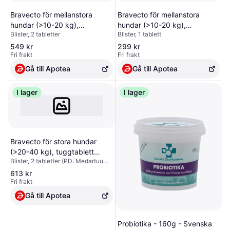
Bravecto för mellanstora
Bravecto för mellanstora
hundar (>10-20 kg),
hundar (>10-20 kg),
Blister, 2 tabletter
Blister, 1 tablett
tuggtablett 500 mg MSD
tuggtablett 500 mg MSD
Animal, varunr 597222
Animal, varunr 060776
549 kr
299 kr
Fri frakt
Fri frakt
Gå till Apotea
Gå till Apotea
I lager
I lager
Bravecto för stora hundar
(>20-40 kg), tuggtablett
Blister, 2 tabletter (PD: Medartuum
1000 mg Medartuum AB,
AB)
varunr 372455
613 kr
Fri frakt
Gå till Apotea
Probiotika - 160g - Svenska