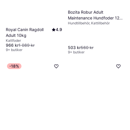
Bozita Robur Adult
Maintenance Hundfoder 12
Hundtillbehör, Kattillbehör
Kg
Royal Canin Ragdoll
4.9
Adult 10kg
Kattfoder
966 kr
1 089 kr
503 kr
560 kr
9+ butiker
9+ butiker
-18%