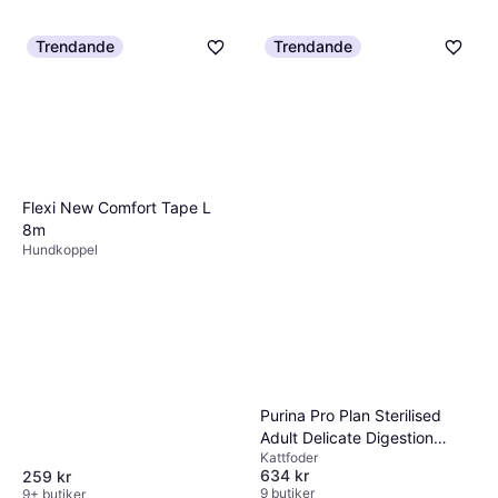
Trendande
Trendande
Flexi New Comfort Tape L
8m
Hundkoppel
Purina Pro Plan Sterilised
Adult Delicate Digestion
Kattfoder
Chicken 10kg
634 kr
259 kr
9 butiker
9+ butiker