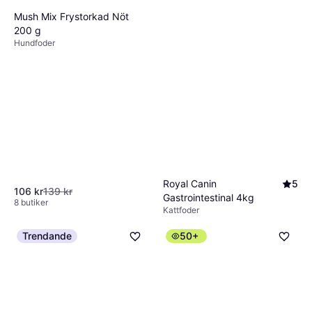
har gillat smaken eller haft några problem
Mush Mix Frystorkad Nöt
med matsmältningen. Detta gör det enklare
200 g
Hundfoder
för dig att välja rätt produkt från början.
Royal Canin
5
106 kr
139 kr
Gastrointestinal 4kg
8 butiker
Kattfoder
582 kr
9+ butiker
Trendande
50+