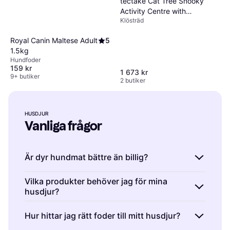
tectake Cat Tree Snooky
Activity Centre with
Klösträd
Scratching Posts
Royal Canin Maltese Adult
5
1.5kg
Hundfoder
159 kr
1 673 kr
9+ butiker
2 butiker
HUSDJUR
Vanliga frågor
Är dyr hundmat bättre än billig?
Det är viktigt att välja hundmat som innehåller
Vilka produkter behöver jag för mina
husdjur?
alla nödvändiga näringsämnen för din hunds
hälsa. Priset på maten spelar inte alltid en
Husdjur behöver mat, leksaker och
Hur hittar jag rätt foder till mitt husdjur?
avgörande roll, utan det är innehållet som är
vårdprodukter. Olika djur har olika behov. Till
det viktigaste. Billigare fodersorter kan vara