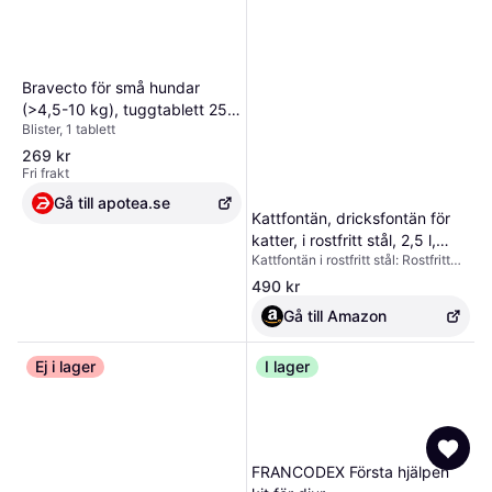
Bravecto för små hundar
(>4,5-10 kg), tuggtablett 250
Blister, 1 tablett
mg MSD Animal Health, varunr
537888
269 kr
Fri frakt
Gå till apotea.se
Kattfontän, dricksfontän för
katter, i rostfritt stål, 2,5 l,
Kattfontän i rostfritt stål: Rostfritt
ultralätt vattenfontän för
stål är ett bra material för
katter, med aktivt kolfilter,
490 kr
kattfontäner och är
vattenpump och anti-
högtemperaturbeständigt,
Gå till Amazon
torrbrandsfunktion
korrosionsbeständigt,
oxidationsbeständigt och hållbart.
Ej i lager
Fontäner i plast kan däremot inte
I lager
steriliseras vid hög temperatur.
Bakterierna som växer under
användning gör att plastfontäner
luktar dåligt, och kan till och med
orsaka infektion på kattens haka.
Kattfontänen är tillverkad av
FRANCODEX Första hjälpen
livsmedelsklassat rostfritt stål,