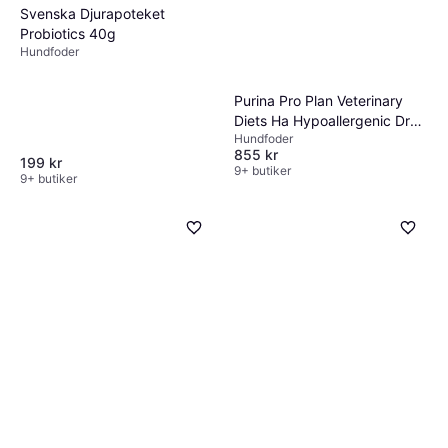
Svenska Djurapoteket
Probiotics 40g
Hundfoder
Purina Pro Plan Veterinary
Diets Ha Hypoallergenic Dry
Hundfoder
Dog Food 11kg
855 kr
199 kr
9+ butiker
9+ butiker