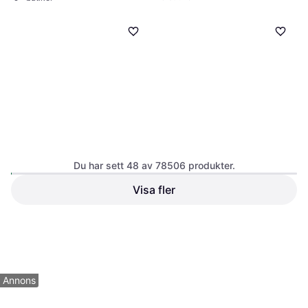
Du har sett 48 av 78506 produkter.
Pro Plan FortiFlora Probiotic
Visa fler
Cat 30x1g
Royal Canin Maxi Adult 15kg
Kattfoder
Hundfoder
823 kr
239 kr
9+ butiker
9+ butiker
1
2
3
...
783
...
1563
Annons