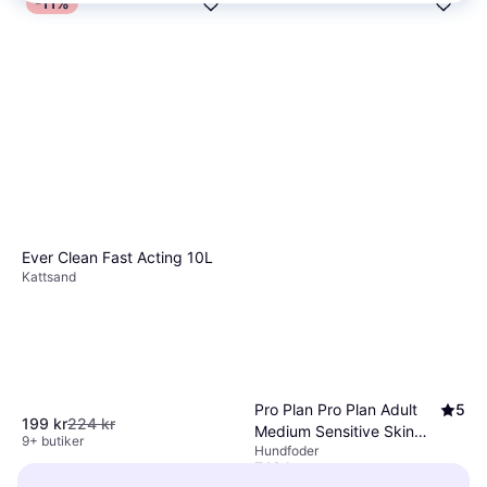
-11%
Ever Clean Fast Acting 10L
Kattsand
Pro Plan Pro Plan Adult
5
199 kr
224 kr
Medium Sensitive Skin
9+ butiker
Hundfoder
14kg
743 kr
9+ butiker