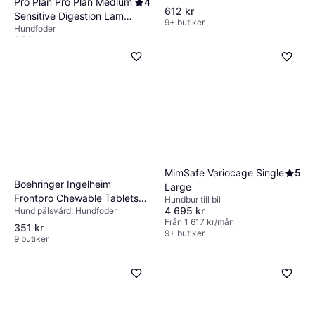
Pro Plan Pro Plan Medium
4
612 kr
Sensitive Digestion Lamb
9+ butiker
Hundfoder
14kg
663 kr
9+ butiker
MimSafe Variocage Single
5
Boehringer Ingelheim
Large
Frontpro Chewable Tablets
Hundbur till bil
4 695 kr
Hund pälsvård, Hundfoder
68mg 3pcs
Från 1 617 kr/mån
351 kr
9+ butiker
9 butiker