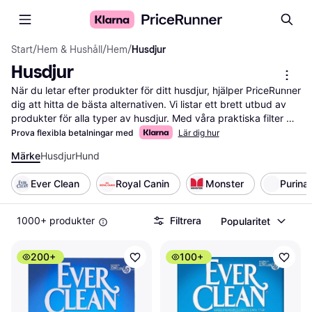
Start
/
Hem & Hushåll
/
Hem
/
Husdjur
Husdjur
När du letar efter produkter för ditt husdjur, hjälper PriceRunner 
dig att hitta de bästa alternativen. Vi listar ett brett utbud av 
produkter för alla typer av husdjur. Med våra praktiska filter 
kan du enkelt sortera efter kategori, pris eller varumärke. Det 
Prova flexibla betalningar med
Lär dig hur
gör det lättare för dig att hitta precis vad du behöver för din 
Märke
Husdjur
Hund
hund, katt eller andra husdjur. Du kan också läsa 
användarrecensioner för att få insikter om vad andra tycker om 
Ever Clean
Royal Canin
Monster
Purina
produkterna. Vi ser till att du får mest valuta för pengarna 
genom att jämföra priser från olika återförsäljare. Oavsett om 
du letar efter foder, leksaker eller tillbehör, guidar vi dig till rätt 
1000+ produkter
Filtrera
Popularitet
val. Börja här för att hitta de produkter som passar dina och 
dina husdjurs behov bäst.
Mer om husdjur »
200+
100+