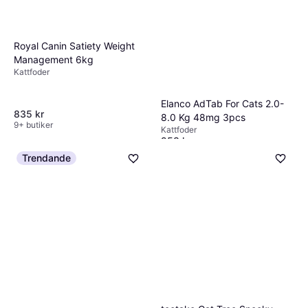
Royal Canin Satiety Weight
Management 6kg
Kattfoder
Elanco AdTab For Cats 2.0-
835 kr
8.0 Kg 48mg 3pcs
9+ butiker
Kattfoder
258 kr
7 butiker
Trendande