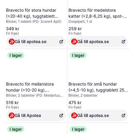
Innehåll per dosmått á 0,5g (1ml)
Dextros 200 IU/kg Hydroliserad
Bravecto för stora hundar
Bravecto för medelstora
kyckling protein 20mg/kg
(>20-40 kg), tuggtablett
katter (>2,8-6,25 kg), spot-
Bryggerijäst 10 mg/kg Inulin 6
Blister, 1 tablett (PD: 2care4 ApS)
Dospipett, 1 st
1000 mg 2care4 ApS, varunr
on, lösning 250 mg, varunr
mg/kg Mineraler 2 mg/kg Vitaminer
75
493356
125624
349 kr
259 kr
Fri frakt
Fri frakt
Gå till apotea.se
Gå till apotea.se
I lager
I lager
Bravecto för mellanstora
Bravecto för små hundar
hundar (>10-20 kg),
(>4,5-10 kg), tuggtablett 250
Blister, 2 tabletter (PD: Medartuum
Blister, 2 tabletter
tuggtablett 500 mg
mg MSD Animal Health, varunr
AB)
Medartuum AB, varunr
423102
516 kr
475 kr
Fri frakt
Fri frakt
451449
Gå till Apotea
Gå till apotea.se
I lager
I lager