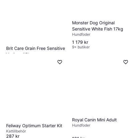
Monster Dog Original
Sensitive White Fish 17kg
Hundfoder
1 179 kr
9+ butiker
Brit Care Grain Free Sensitive
Venison 12kg
Hundfoder
802 kr
5 butiker
Royal Canin Mini Adult
Hundfoder
Feliway Optimum Starter Kit
Kattillbehör
287 kr