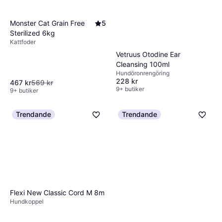
Monster Cat Grain Free
5
Sterilized 6kg
Kattfoder
Vetruus Otodine Ear
Cleansing 100ml
Hundöronrengöring
228 kr
467 kr
569 kr
9+ butiker
9+ butiker
Trendande
Trendande
Flexi New Classic Cord M 8m
Hundkoppel