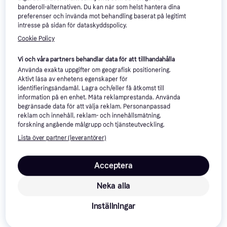
1 285 kr
banderoll-alternativen. Du kan när som helst hantera dina
9+ butiker
preferenser och invända mot behandling baserat på legitimt
intresse på sidan för dataskyddspolicy.
Cookie Policy
Vi och våra partners behandlar data för att tillhandahålla
Nutrolin Skin & Coat 1000ml
Använda exakta uppgifter om geografisk positionering.
Hundfoder
Aktivt läsa av enhetens egenskaper för
469 kr
identifieringsändamål. Lagra och/eller få åtkomst till
9+ butiker
information på en enhet. Mäta reklamprestanda. Använda
begränsade data för att välja reklam. Personanpassad
reklam och innehåll, reklam- och innehållsmätning,
forskning angående målgrupp och tjänsteutveckling.
Lista över partner (leverantörer)
Pro Plan Pro Plan Veterinary
Supplements FortiFlora
Acceptera
Hundfoder
Canine Nutritional
Ever Clean Lavender 20L
Supplement 30x1g
Kattsand
Neka alla
409 kr
240 kr
6 butiker
9+ butiker
Inställningar