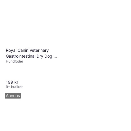
Royal Canin Veterinary
Gastrointestinal Dry Dog ​
Hundfoder
Food 2kg
199 kr
9+ butiker
Annons
Boehringer Ingelheim