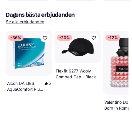
Dagens bästa erbjudanden
Se alla erbjudanden
-36%
-20%
-12%
Flexfit 6277 Wooly
Combed Cap - Black
Alcon DAILIES
5
AquaComfort Plus
90-pack
Valentino Don
Born In Roma
EdP 50ml