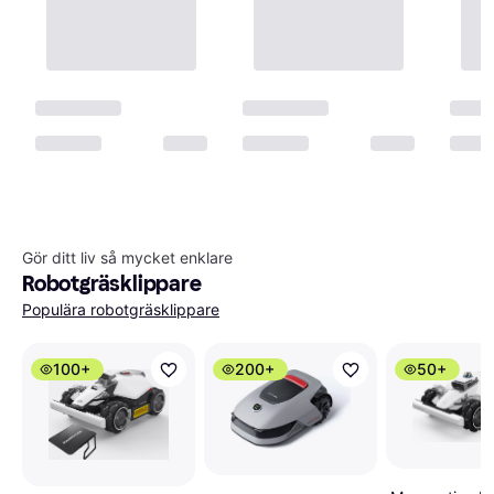
Gör ditt liv så mycket enklare
Robotgräsklippare
Populära robotgräsklippare
100+
200+
50+