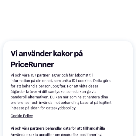
Vi använder kakor på
279 kr
435 kr
104 kr
129 kr
806 kr
920 kr
9+ butiker
9+ butiker
9+ butiker
PriceRunner
Populära produkter just nu
Vi och våra
157
partner lagrar och får åtkomst till
information på din enhet, som unika ID i cookies. Detta görs
för att behandla personuppgifter. För att vidta dessa
åtgärder kräver vi ditt samtycke, som du kan ge via
-65%
500+
1000+
banderoll-alternativen. Du kan när som helst hantera dina
preferenser och invända mot behandling baserat på legitimt
intresse på sidan för dataskyddspolicy.
Cookie Policy
Crucial Pro Black
Apple AirPods
Vi och våra partners behandlar data för att tillhandahålla
DDR5 6400MHz
Pro 3
Använda exakta uppgifter om geografisk positionering.
2x16GB