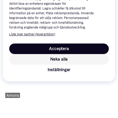
Apple AirPods 4
4.6
Aktivt läsa av enhetens egenskaper för
(CP2K16G64C38U5B)
identifieringsändamål. Lagra och/eller få åtkomst till
information på en enhet. Mäta reklamprestanda. Använda
begränsade data för att välja reklam. Personanpassad
reklam och innehåll, reklam- och innehållsmätning,
forskning angående målgrupp och tjänsteutveckling.
Lista över partner (leverantörer)
Acceptera
Neka alla
2 543 kr
Inställningar
1 828 kr
5 159 kr
1 389 kr
Från 876 kr/mån
6 butiker
9+ butiker
9+ butiker
Annons