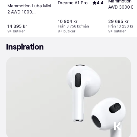
Mammotion L
Dreame A1 Pro
4.4
Mammotion Luba Mini
AWD 3000 Ext
2 AWD 1000
Knivar
Robotgräsklippare
10 904 kr
29 695 kr
14 395 kr
Från 3 756 kr/mån
Från 10 230 kr/
9+ butiker
9+ butiker
9+ butiker
Inspiration