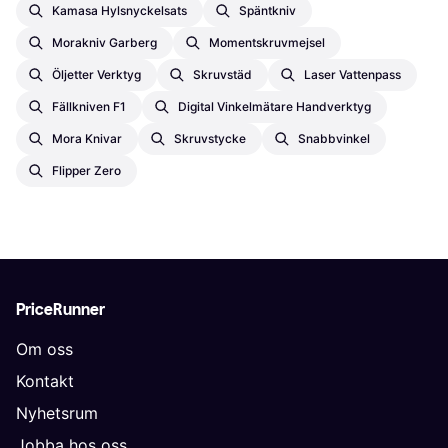
Kamasa Hylsnyckelsats
Späntkniv
Morakniv Garberg
Momentskruvmejsel
Öljetter Verktyg
Skruvstäd
Laser Vattenpass
Fällkniven F1
Digital Vinkelmätare Handverktyg
Mora Knivar
Skruvstycke
Snabbvinkel
Flipper Zero
PriceRunner
Om oss
Kontakt
Nyhetsrum
Jobba hos oss