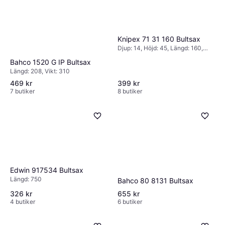
Milwaukee Bultsax Justerbar
355mm/455mm Bultsax
Knipex 71 31 160 Bultsax
731 kr
Djup: 14, Höjd: 45, Längd: 160,
6 butiker
Vikt: 200
Bahco 1520 G IP Bultsax
Längd: 208, Vikt: 310
469 kr
399 kr
7 butiker
8 butiker
Edwin 917534 Bultsax
Längd: 750
Bahco 80 8131 Bultsax
326 kr
655 kr
4 butiker
6 butiker