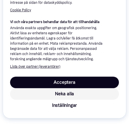
intresse på sidan för dataskyddspolicy.
Cookie Policy
Vi och våra partners behandlar data för att tillhandahålla
Använda exakta uppgifter om geografisk positionering.
Aktivt läsa av enhetens egenskaper för
Knipex 61 01 200 Bultsax
identifieringsändamål. Lagra och/eller få åtkomst till
Bahco 4559-30 Bultsax
Djup: 15, Höjd: 45, Längd: 200,
information på en enhet. Mäta reklamprestanda. Använda
Längd: 750, Vikt: 3670
Vikt: 435
begränsade data för att välja reklam. Personanpassad
525 kr
962 kr
reklam och innehåll, reklam- och innehållsmätning,
9+ butiker
9+ butiker
forskning angående målgrupp och tjänsteutveckling.
Annons
Lista över partner (leverantörer)
Acceptera
Neka alla
Inställningar