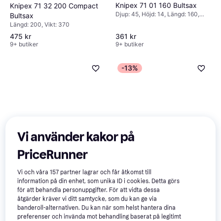
Knipex 71 01 160 Bultsax
Knipex 71 32 200 Compact
Djup: 45, Höjd: 14, Längd: 160,
Bultsax
Vikt: 200
Längd: 200, Vikt: 370
475 kr
361 kr
9+ butiker
9+ butiker
-13%
Knipex 71 22 200 Bultsax
Djup: 62, Höjd: 24, Längd: 200,
Vi använder kakor på
Bahco ‎1520 G Bultsax
Vikt: 375
Längd: 210, Vikt: 310
PriceRunner
412 kr
559 kr
640 kr
9+ butiker
9+ butiker
Vi och våra
157
partner lagrar och får åtkomst till
information på din enhet, som unika ID i cookies. Detta görs
Trendande
Trendande
för att behandla personuppgifter. För att vidta dessa
åtgärder kräver vi ditt samtycke, som du kan ge via
banderoll-alternativen. Du kan när som helst hantera dina
preferenser och invända mot behandling baserat på legitimt