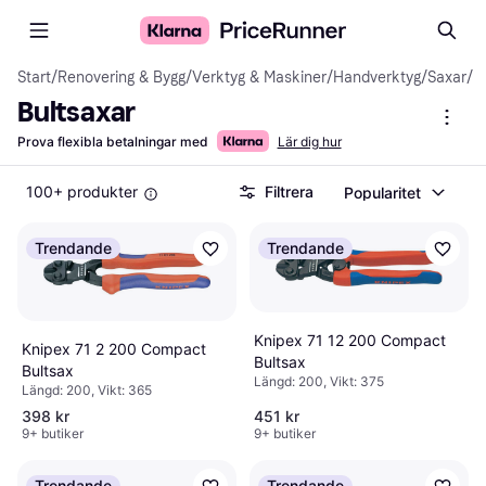
Start
/
Renovering & Bygg
/
Verktyg & Maskiner
/
Handverktyg
/
Saxar
/
B
Bultsaxar
Prova flexibla betalningar med
Lär dig hur
100+ produkter
Filtrera
Popularitet
Trendande
Trendande
Knipex 71 12 200 Compact
Knipex 71 2 200 Compact
Bultsax
Bultsax
Längd: 200, Vikt: 375
Längd: 200, Vikt: 365
398 kr
451 kr
9+ butiker
9+ butiker
Trendande
Trendande