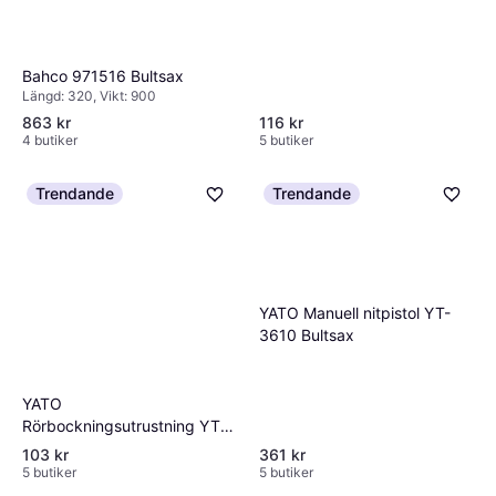
Bahco 971516 Bultsax
Längd: 320, Vikt: 900
863 kr
116 kr
4 butiker
5 butiker
Trendande
Trendande
YATO Manuell nitpistol YT-
3610 Bultsax
YATO
Rörbockningsutrustning YT-
21840 Bultsax
103 kr
361 kr
5 butiker
5 butiker