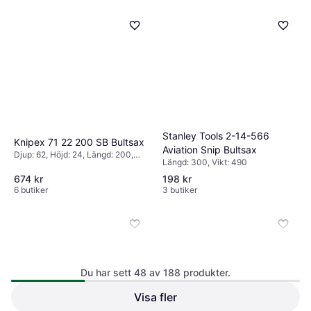
Milwaukee 4932464827
Bultsax
Längd: 335
406 kr
4 butiker
Stanley Tools 2-14-566
Knipex 71 22 200 SB Bultsax
Aviation Snip Bultsax
Djup: 62, Höjd: 24, Längd: 200,
Längd: 300, Vikt: 490
Vikt: 375
674 kr
198 kr
6 butiker
3 butiker
Du har sett 48 av 188 produkter.
Knipex ‎71 31 250 SB Bultsax
Djup: 21, Höjd: 84, Längd: 250,
Visa fler
Vikt: 485