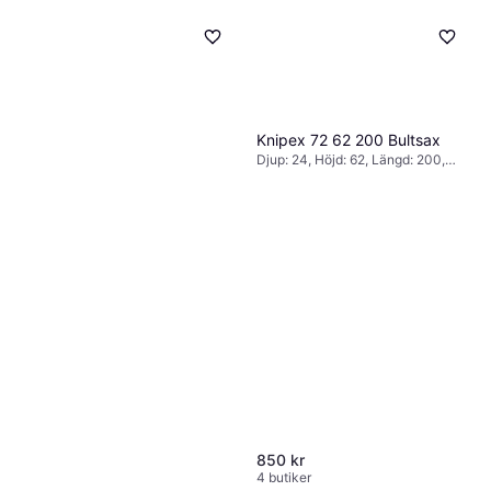
Knipex 72 62 200 Bultsax
Djup: 24, Höjd: 62, Längd: 200,
Vikt: 375
Milwaukee Bultsax 610mm
Bultsax
735 kr
4 butiker
850 kr
4 butiker