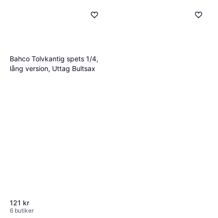
Bahco Tolvkantig spets 1/4,
lång version, Uttag Bultsax
Milwaukee Justerbar
610mm/760mm Bultsax
1 186 kr
4 butiker
121 kr
6 butiker