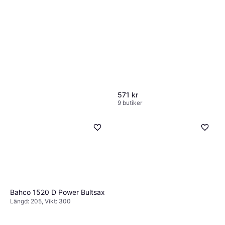
571 kr
9 butiker
Fiskars 1027216 Bultsax
Längd: 915
1 850 kr
3 butiker
Bahco 1520 D Power Bultsax
Längd: 205, Vikt: 300