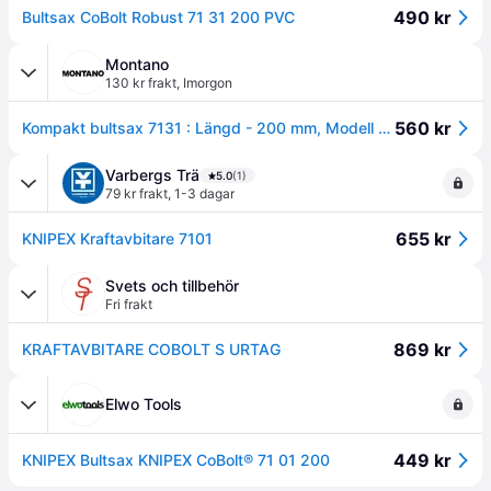
490 kr
Bultsax CoBolt Robust 71 31 200 PVC
Montano
130 kr frakt
,
Imorgon
560 kr
Kompakt bultsax 7131 : Längd - 200 mm, Modell - 7131
Varbergs Trä
5.0
(1)
79 kr frakt
,
1-3 dagar
655 kr
KNIPEX Kraftavbitare 7101
Svets och tillbehör
Fri frakt
869 kr
KRAFTAVBITARE COBOLT S URTAG
Elwo Tools
449 kr
KNIPEX Bultsax KNIPEX CoBolt® 71 01 200