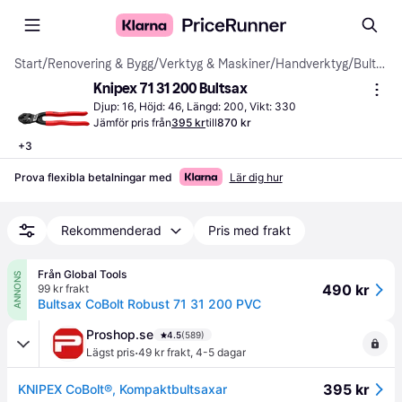
Start
/
Renovering & Bygg
/
Verktyg & Maskiner
/
Handverktyg
/
Bultsaxar
Knipex 71 31 200 Bultsax
Djup: 16, Höjd: 46, Längd: 200, Vikt: 330
Jämför pris från
395 kr
till
870 kr
+
3
Prova flexibla betalningar med
Lär dig hur
Rekommenderad
Pris med frakt
Från Global Tools
ANNONS
490 kr
99 kr frakt
Bultsax CoBolt Robust 71 31 200 PVC
Proshop.se
4.5
(589)
·
Lägst pris
49 kr frakt
,
4-5 dagar
395 kr
KNIPEX CoBolt®, Kompaktbultsaxar