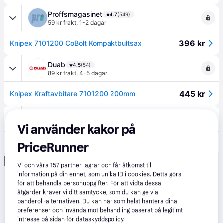
Proffsmagasinet
4.7
(549)
59 kr frakt
,
1-2 dagar
396 kr
Knipex 7101200 CoBolt Kompaktbultsax
Duab
4.5
(54)
89 kr frakt
,
4-5 dagar
445 kr
Knipex Kraftavbitare 7101200 200mm
Elbutik
49 kr frakt
Vi använder kakor på
499 kr
Knipex Kraftavbitare 200mm 7101-200
PriceRunner
Annons
Vi och våra
157
partner lagrar och får åtkomst till
information på din enhet, som unika ID i cookies. Detta görs
för att behandla personuppgifter. För att vidta dessa
åtgärder kräver vi ditt samtycke, som du kan ge via
banderoll-alternativen. Du kan när som helst hantera dina
preferenser och invända mot behandling baserat på legitimt
intresse på sidan för dataskyddspolicy.