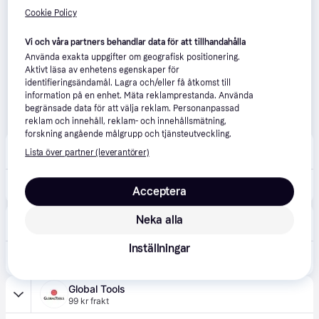
Cookie Policy
Vi och våra partners behandlar data för att tillhandahålla
Använda exakta uppgifter om geografisk positionering.
Aktivt läsa av enhetens egenskaper för
identifieringsändamål. Lagra och/eller få åtkomst till
information på en enhet. Mäta reklamprestanda. Använda
begränsade data för att välja reklam. Personanpassad
reklam och innehåll, reklam- och innehållsmätning,
forskning angående målgrupp och tjänsteutveckling.
Intools
4.2
(40)
Lista över partner (leverantörer)
69 kr frakt
481 kr
Kraftavbitare 200mm CoBolt Nr. 71 01 200
Acceptera
BAUHAUS
4.0
(45)
Neka alla
69 kr frakt
Inställningar
499 kr
KRAFT-SIDOAVBITARTÅNG KNIPEX 200MM
Global Tools
99 kr frakt