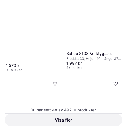
Bahco S108 Verktygsset
Bredd: 430, Höjd: 110, Längd: 375,
1 987 kr
Vikt: 9560
1 570 kr
9+ butiker
9+ butiker
Hultafors 61 Tumstock
Längd: 2000
Du har sett 48 av 49210 produkter.
Visa fler
Hultafors MMRS Mini 257030