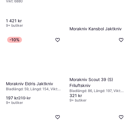
Vikt: 6880
1 421 kr
9+ butiker
Morakniv Kansbol Jaktkniv
Bladlängd: 109, Längd: 226, Vikt:
329 kr
134
-10%
9+ butiker
Morakniv Scout 39 (S)
Morakniv Eldris Jaktkniv
Friluftskniv
Bladlängd: 59, Längd: 154, Vikt:
Bladlängd: 86, Längd: 197, Vikt:
119
321 kr
75.3
197 kr
219 kr
9+ butiker
9+ butiker