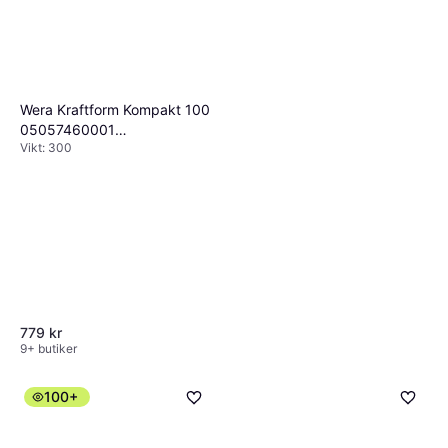
Wera Kraftform Kompakt 100
05057460001
Vikt: 300
Bitsskruvmejsel
779 kr
9+ butiker
100+