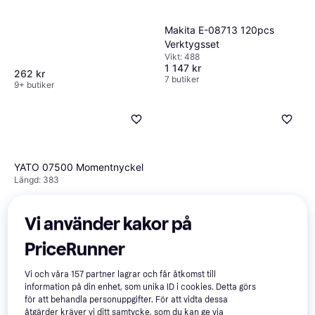
Makita E-08713 120pcs
Verktygsset
Vikt: 488
1 147 kr
262 kr
7 butiker
9+ butiker
YATO 07500 Momentnyckel
Längd: 383
Vi använder kakor på
Bahco 808050P 6pcs
PriceRunner
Bitsskruvmejsel
Längd på klinga: 135, Längd: 260,
298 kr
Vikt: 270
Vi och våra
157
partner lagrar och får åtkomst till
269 kr
9+ butiker
information på din enhet, som unika ID i cookies. Detta görs
8 butiker
för att behandla personuppgifter. För att vidta dessa
åtgärder kräver vi ditt samtycke, som du kan ge via