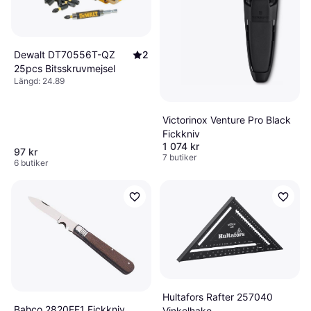
Dewalt DT70556T-QZ
2
25pcs Bitsskruvmejsel
Längd: 24.89
Victorinox Venture Pro Black
Fickkniv
1 074 kr
97 kr
7 butiker
6 butiker
Hultafors Rafter 257040
Bahco 2820EF1 Fickkniv
Vinkelhake