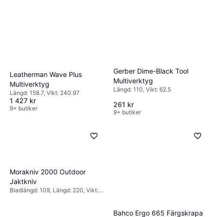
Hultafors 841740 Klyvyxa
Gerber Dime-Black Tool
Längd: 749, Vikt: 1197
Leatherman Wave Plus
1 221 kr
Multiverktyg
Multiverktyg
9+ butiker
Längd: 110, Vikt: 62.5
Längd: 158.7, Vikt: 240.97
1 427 kr
261 kr
9+ butiker
9+ butiker
Morakniv 2000 Outdoor
Jaktkniv
Bladlängd: 109, Längd: 220, Vikt:
155
Bahco Ergo 665 Färgskrapa