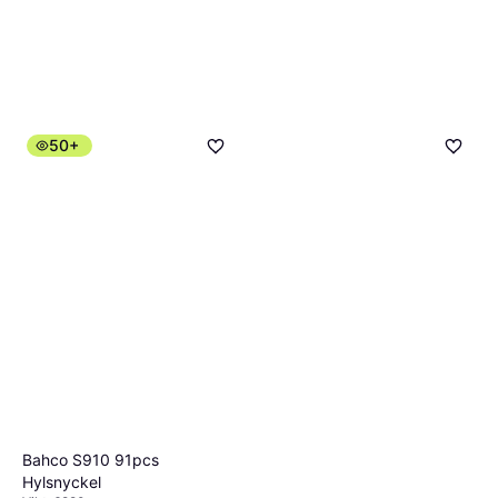
50+
Bahco S910 91pcs
Hylsnyckel