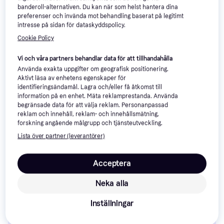
banderoll-alternativen. Du kan när som helst hantera dina
preferenser och invända mot behandling baserat på legitimt
intresse på sidan för dataskyddspolicy.
Cookie Policy
Vi och våra partners behandlar data för att tillhandahålla
Bahco Replacement Blades
Använda exakta uppgifter om geografisk positionering.
for 650 Ergo 442 Färgskrapa
Aktivt läsa av enhetens egenskaper för
Längd: 50, Vikt: 6
identifieringsändamål. Lagra och/eller få åtkomst till
information på en enhet. Mäta reklamprestanda. Använda
begränsade data för att välja reklam. Personanpassad
reklam och innehåll, reklam- och innehållsmätning,
forskning angående målgrupp och tjänsteutveckling.
Lista över partner (leverantörer)
iFixit IF145-299-4 64 Set
Acceptera
Bitsskruvmejsel
Vikt: 412
349 kr
Neka alla
107 kr
9+ butiker
9+ butiker
Inställningar