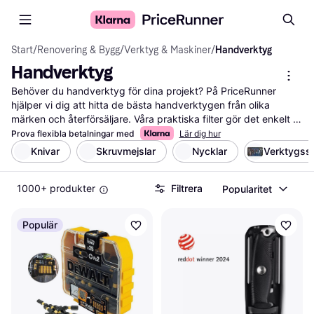
Start
/
Renovering & Bygg
/
Verktyg & Maskiner
/
Handverktyg
Handverktyg
Behöver du handverktyg för dina projekt? På PriceRunner 
hjälper vi dig att hitta de bästa handverktygen från olika 
märken och återförsäljare. Våra praktiska filter gör det enkelt 
att sortera efter typ, pris och användarrecensioner, så att du 
Prova flexibla betalningar med
Lär dig hur
snabbt hittar det verktyg som passar dina behov. Oavsett om 
Knivar
Skruvmejslar
Nycklar
Verktygss
du letar efter en hammare, skruvmejsel eller tång, kan du 
jämföra priser och funktioner för att göra ett välgrundat val. Vi 
1000+ produkter
Filtrera
Popularitet
listar också användarrecensioner som ger dig insikt i 
verktygens kvalitet och hållbarhet. Med vår hjälp kan du känna 
dig trygg i att du får mest valuta för pengarna. Använd våra 
Populär
filter för att navigera bland alla erbjudanden och hitta rätt 
handverktyg för dina projekt. Börja här för att göra ett smart 
val och hitta de verktyg du behöver!
Mer om handverktyg »