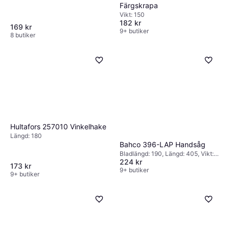
informerat val baserat på verkliga
Färgskrapa
erfarenheter.
Vikt: 150
182 kr
169 kr
9+ butiker
8 butiker
Hultafors 257010 Vinkelhake
Längd: 180
Bahco 396-LAP Handsåg
Bladlängd: 190, Längd: 405, Vikt:
224 kr
200
173 kr
9+ butiker
9+ butiker