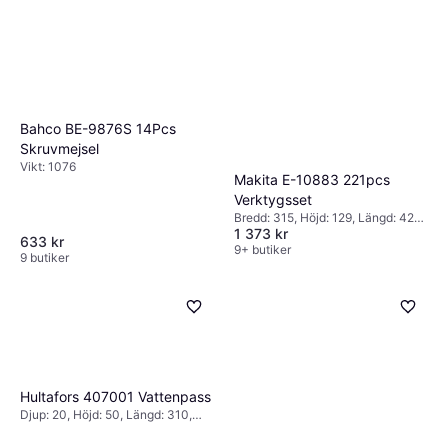
Bahco BE-9876S 14Pcs
Skruvmejsel
Vikt: 1076
Makita E-10883 221pcs
Verktygsset
Bredd: 315, Höjd: 129, Längd: 420,
1 373 kr
Vikt: 8610
633 kr
9+ butiker
9 butiker
Hultafors 407001 Vattenpass
Djup: 20, Höjd: 50, Längd: 310,
Vikt: 875