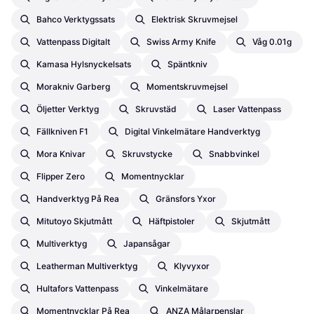
Bahco Verktygssats
Elektrisk Skruvmejsel
Vattenpass Digitalt
Swiss Army Knife
Våg 0.01g
Kamasa Hylsnyckelsats
Späntkniv
Morakniv Garberg
Momentskruvmejsel
Öljetter Verktyg
Skruvstäd
Laser Vattenpass
Fällkniven F1
Digital Vinkelmätare Handverktyg
Mora Knivar
Skruvstycke
Snabbvinkel
Flipper Zero
Momentnycklar
Handverktyg På Rea
Gränsfors Yxor
Mitutoyo Skjutmått
Häftpistoler
Skjutmått
Multiverktyg
Japansågar
Leatherman Multiverktyg
Klyvyxor
Hultafors Vattenpass
Vinkelmätare
Momentnycklar På Rea
ANZA Målarpenslar