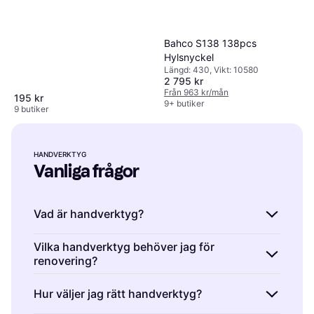
Bahco S138 138pcs
Hylsnyckel
Längd: 430, Vikt: 10580
2 795 kr
Från 963 kr/mån
195 kr
9+ butiker
9 butiker
HANDVERKTYG
Vanliga frågor
Vad är handverktyg?
Handverktyg är verktyg som du använder
Vilka handverktyg behöver jag för
renovering?
utan elektricitet. De inkluderar exempelvis
hammare, skruvmejslar och tänger.
Handverktyg som du behöver för renovering
Hur väljer jag rätt handverktyg?
Handverktyg är viktiga för både små och
inkluderar hammare, måttband och
stora projekt hemma. När du väljer