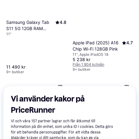
Samsung Galaxy Tab
4.8
S11 5G 12GB RAM
11"
256GB Grey
Apple iPad (2025) A16
4.7
Chip Wi-Fi 128GB Pink
11", Apple iPadOS 18
5 238 kr
Från 1 804 kr/mån
11 490 kr
9+ butiker
9+ butiker
Vi använder kakor på
PriceRunner
Vi och våra
157
partner lagrar och får åtkomst till
information på din enhet, som unika ID i cookies. Detta görs
för att behandla personuppgifter. För att vidta dessa
Samsung Galaxy Tab
4.6
åtgärder kräver vi ditt samtycke, som du kan ge via