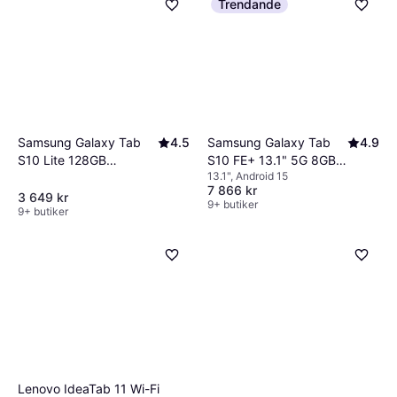
Trendande
Samsung Galaxy Tab
4.5
Samsung Galaxy Tab
4.9
S10 Lite 128GB
S10 FE+ 13.1" 5G 8GB
13.1", Android 15
Korallröd
128GB Grey
7 866 kr
3 649 kr
9+ butiker
9+ butiker
Lenovo IdeaTab 11 Wi-Fi