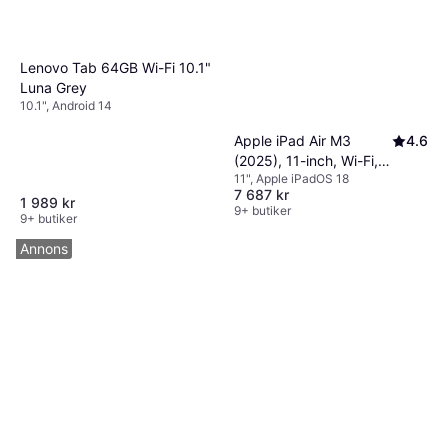
Lenovo Tab 64GB Wi-Fi 10.1"
Luna Grey
10.1", Android 14
Apple iPad Air M3
4.6
(2025), 11-inch, Wi-Fi,
11", Apple iPadOS 18
128GB, Space Grey
7 687 kr
1 989 kr
9+ butiker
9+ butiker
Annons