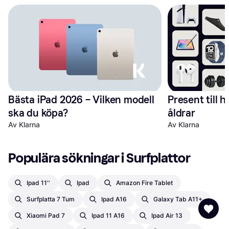
Bästa iPad 2026 – Vilken modell 
Present till h
ska du köpa?
åldrar
Av Klarna
Av Klarna
Populära sökningar i Surfplattor
Ipad 11''
Ipad
Amazon Fire Tablet
Surfplatta 7 Tum
Ipad A16
Galaxy Tab A11+
Xiaomi Pad 7
Ipad 11 A16
Ipad Air 13