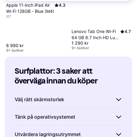
Apple 11-inch iPad Air
4.3
Wi-Fi 128GB - Blue (M4)
11"
Lenovo Tab One Wi-Fi
4.7
64 GB 8.7 Inch HD Luna
1 290 kr
Grey
8 990 kr
9+ butiker
9+ butiker
Surfplattor: 3 saker att 
överväga innan du köper
Välj rätt skärmstorlek
När du köper en surfplatta är skärmstorleken
Tänk på operativsystemet
avgörande för både användarupplevelsen och
portabiliteten. En mindre surfplatta, runt 8–10
Operativsystemet påverkar hur du använder
Utvärdera lagringsutrymmet
tum, är perfekt för dig som vill ha något lätt