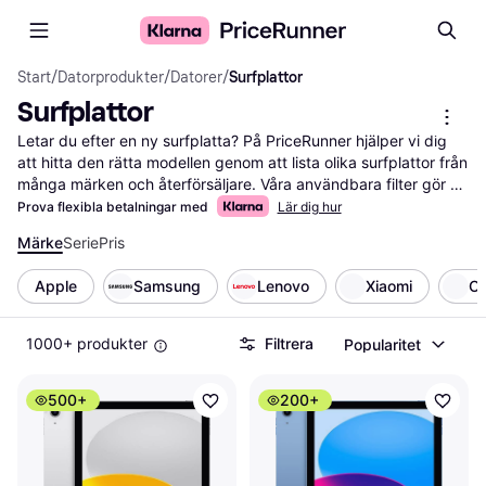
Start
/
Datorprodukter
/
Datorer
/
Surfplattor
Surfplattor
Letar du efter en ny surfplatta? På PriceRunner hjälper vi dig 
att hitta den rätta modellen genom att lista olika surfplattor från 
många märken och återförsäljare. Våra användbara filter gör 
det enkelt för dig att sortera efter skärmstorlek, 
Prova flexibla betalningar med
Lär dig hur
lagringskapacitet eller pris — så att du snabbt kan hitta det 
Märke
Serie
Pris
som passar dina behov bäst. Du kan också jämföra priser för 
att se till att du alltid får det bästa erbjudandet. Dessutom kan 
Apple
Samsung
Lenovo
Xiaomi
On
du läsa användarrecensioner för att få insikter om hur 
produkterna fungerar i praktiken. Vi guidar dig genom hela 
processen och ser till att du har all information du behöver för 
1000+ produkter
Filtrera
Popularitet
att göra ett välgrundat val. Börja här för att hitta din nästa 
surfplatta och upptäck hur enkelt det är att jämföra och välja 
500+
200+
rätt produkt för dig.
Mer om surfplattor »