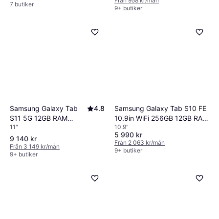
Från 958 kr/mån
7 butiker
9+ butiker
Samsung Galaxy Tab
4.8
Samsung Galaxy Tab S10 FE
S11 5G 12GB RAM
10.9in WiFi 256GB 12GB RAM
11"
10.9"
128GB Grey
Tablet
5 990 kr
9 140 kr
Från 2 063 kr/mån
Från 3 149 kr/mån
9+ butiker
9+ butiker