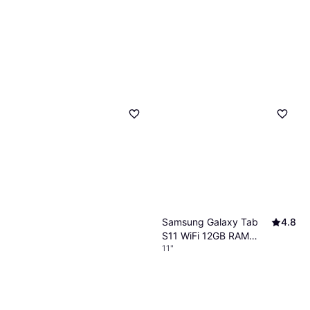
Samsung Galaxy Tab
4.8
S11 WiFi 12GB RAM
11"
128GB Grey