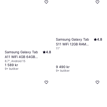
Samsung Galaxy Tab
4.8
S11 WiFi 12GB RAM
11"
256GB Grey
Samsung Galaxy Tab
4.8
A11 WiFi 4GB 64GB
8.7", Android 15
Silver
1 589 kr
9 490 kr
9+ butiker
9+ butiker