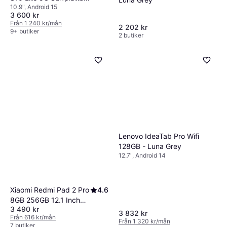
10.9", Android 15
128GB
3 600 kr
Från 1 240 kr/mån
2 202 kr
9+ butiker
2 butiker
Lenovo IdeaTab Pro Wifi
128GB - Luna Grey
12.7", Android 14
Xiaomi Redmi Pad 2 Pro
4.6
8GB 256GB 12.1 Inch
3 490 kr
Tablet
3 832 kr
Från 616 kr/mån
Från 1 320 kr/mån
7 butiker