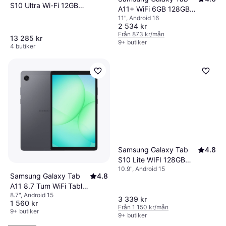
S10 Ultra Wi-Fi 12GB
A11+ WiFi 6GB 128GB
256GB 14.6" ‎Moonstone
11", Android 16
Grey
Grey
2 534 kr
Från 873 kr/mån
13 285 kr
9+ butiker
4 butiker
Samsung Galaxy Tab
4.8
S10 Lite WIFI 128GB
10.9", Android 15
Gray
Samsung Galaxy Tab
4.8
A11 8.7 Tum WiFi Tablet
8.7", Android 15
4GB RAM 64GB Grå
3 339 kr
1 560 kr
Från 1 150 kr/mån
9+ butiker
9+ butiker