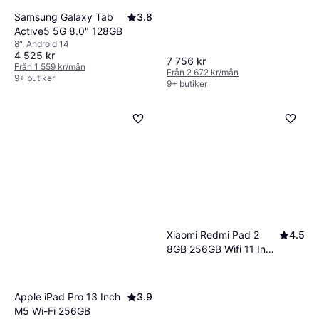
Samsung Galaxy Tab
3.8
Active5 5G 8.0" 128GB
8", Android 14
4 525 kr
7 756 kr
Från 1 559 kr/mån
Från 2 672 kr/mån
9+ butiker
9+ butiker
Xiaomi Redmi Pad 2
4.5
8GB 256GB Wifi 11 Inch
Graphite Grey Tablet
Apple iPad Pro 13 Inch
3.9
M5 Wi-Fi 256GB