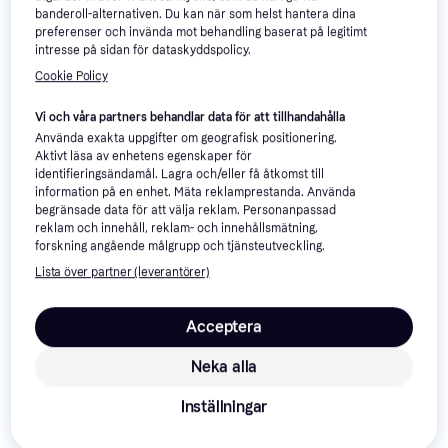
A11+ WiFi 8GB 256GB
banderoll-alternativen. Du kan när som helst hantera dina
11"
Grey
preferenser och invända mot behandling baserat på legitimt
intresse på sidan för dataskyddspolicy.
Cookie Policy
Apple iPad Pro 11 M5
4.5
Wi-Fi 256 GB Standard
Vi och våra partners behandlar data för att tillhandahålla
11", iPadOS 26
Glass
Använda exakta uppgifter om geografisk positionering.
13 864 kr
Aktivt läsa av enhetens egenskaper för
3 065 kr
Från 4 776 kr/mån
identifieringsändamål. Lagra och/eller få åtkomst till
Från 1 056 kr/mån
9+ butiker
9+ butiker
information på en enhet. Mäta reklamprestanda. Använda
begränsade data för att välja reklam. Personanpassad
reklam och innehåll, reklam- och innehållsmätning,
forskning angående målgrupp och tjänsteutveckling.
Lista över partner (leverantörer)
Acceptera
Neka alla
Inställningar