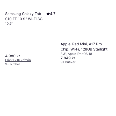
Samsung Galaxy Tab
4.7
S10 FE 10.9" Wi-Fi 8GB
10.9"
128GB Grey
Apple iPad Mini, A17 Pro
Chip, Wi-Fi, 128GB Starlight
8.3", Apple iPadOS 18
4 980 kr
7 849 kr
Från 1 716 kr/mån
9+ butiker
9+ butiker