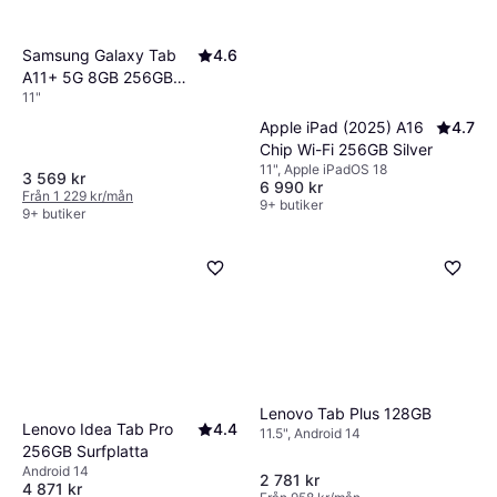
Samsung Galaxy Tab
4.6
A11+ 5G 8GB 256GB
11"
Grey
Apple iPad (2025) A16
4.7
Chip Wi-Fi 256GB Silver
11", Apple iPadOS 18
3 569 kr
6 990 kr
Från 1 229 kr/mån
9+ butiker
9+ butiker
Lenovo Tab Plus 128GB
Lenovo Idea Tab Pro
4.4
11.5", Android 14
256GB Surfplatta
Android 14
2 781 kr
4 871 kr