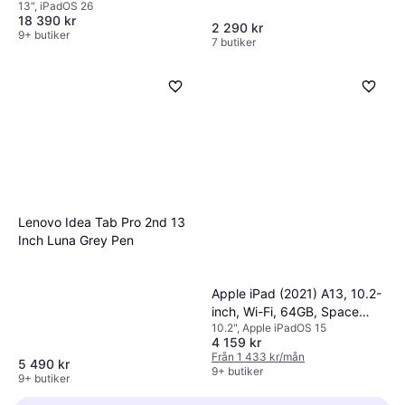
13", iPadOS 26
18 390 kr
2 290 kr
9+ butiker
7 butiker
Lenovo Idea Tab Pro 2nd 13
Inch Luna Grey Pen
Apple iPad (2021) A13, 10.2-
inch, Wi-Fi, 64GB, Space
10.2", Apple iPadOS 15
Gray
4 159 kr
Från 1 433 kr/mån
5 490 kr
9+ butiker
9+ butiker