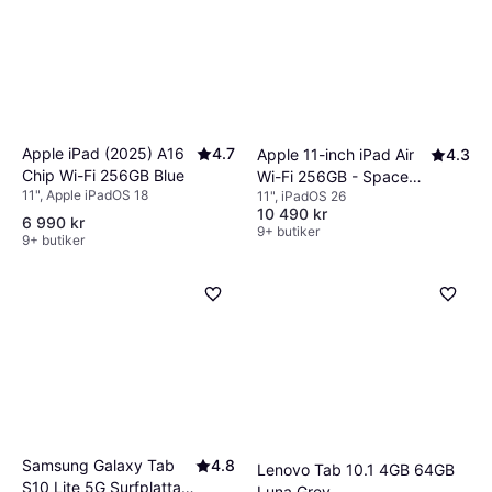
Apple iPad (2025) A16
4.7
Apple 11-inch iPad Air
4.3
Chip Wi-Fi 256GB Blue
Wi-Fi 256GB - Space
11", Apple iPadOS 18
11", iPadOS 26
Gray (M4)
10 490 kr
6 990 kr
9+ butiker
9+ butiker
Samsung Galaxy Tab
4.8
Lenovo Tab 10.1 4GB 64GB
S10 Lite 5G Surfplatta 6
Luna Grey