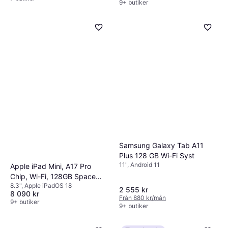
9+ butiker
Samsung Galaxy Tab A11
Plus 128 GB Wi-Fi Syst
11", Android 11
Apple iPad Mini, A17 Pro
Chip, Wi-Fi, 128GB Space
8.3", Apple iPadOS 18
Grey
2 555 kr
8 090 kr
Från 880 kr/mån
9+ butiker
9+ butiker