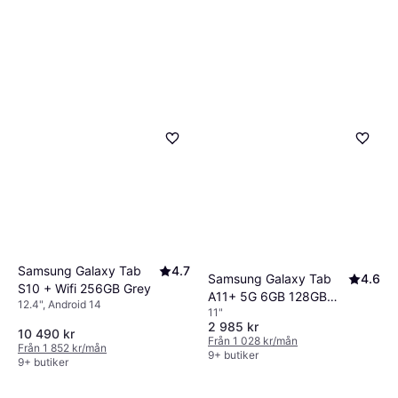
Samsung Galaxy Tab
4.7
Samsung Galaxy Tab
4.6
S10 + Wifi 256GB Grey
A11+ 5G 6GB 128GB
12.4", Android 14
11"
Grey
2 985 kr
10 490 kr
Från 1 028 kr/mån
Från 1 852 kr/mån
9+ butiker
9+ butiker