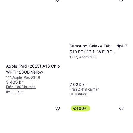
Samsung Galaxy Tab
4.7
S10 FE+ 13.1'' WiFi 8GB
13.1", Android 15
128GB Grey
Apple iPad (2025) A16 Chip
Wi-Fi 128GB Yellow
11", Apple iPadOS 18
5 405 kr
7 023 kr
Från 1 862 kr/mån
Från 2 419 kr/mån
9+ butiker
9+ butiker
100+