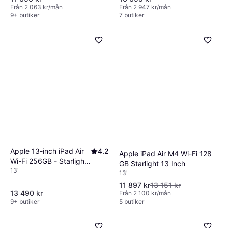
Från 2 063 kr/mån
Från 2 947 kr/mån
9+ butiker
7 butiker
Apple 13-inch iPad Air
4.2
Apple iPad Air M4 Wi-Fi 128
Wi-Fi 256GB - Starlight
GB Starlight 13 Inch
13"
(M4)
13"
11 897 kr
13 151 kr
13 490 kr
Från 2 100 kr/mån
9+ butiker
5 butiker