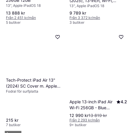
256GB 12GB
(2025), 13-inch, Wi-Fi,
13", Apple iPadOS 18
13", Apple iPadOS 18
128GB Blue
13 888 kr
9 789 kr
Från 2 451 kr/mån
Från 3 372 kr/mån
5 butiker
3 butiker
Tech-Protect iPad Air 13"
(2024) SC Cover m. Apple
Fodral för surfplatta
Pencil Holder
Apple 13-inch iPad Air
4.2
Wi-Fi 256GB - Blue
(M4)
12 990 kr
13 819 kr
215 kr
Från 2 293 kr/mån
7 butiker
9+ butiker