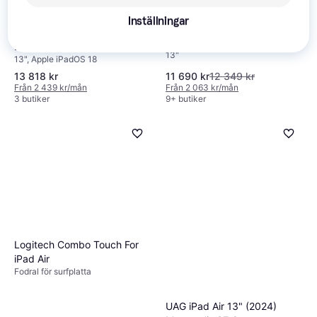
Inställningar
Apple 13-inch iPad Air
4.2
Apple iPad Air 13 Wi-Fi
Wi-Fi 128GB - Space
256GB 12GB
13"
Gray (M4)
13", Apple iPadOS 18
13 818 kr
11 690 kr
12 349 kr
Från 2 439 kr/mån
Från 2 063 kr/mån
3 butiker
9+ butiker
Logitech Combo Touch For
iPad Air
Fodral för surfplatta
UAG iPad Air 13" (2024)