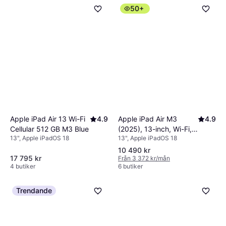
50+
Apple iPad Air M3
4.9
Apple iPad Air 13 Wi-Fi
4.9
(2025), 13-inch, Wi-Fi,
Cellular 512 GB M3 Blue
13", Apple iPadOS 18
13", Apple iPadOS 18
128GB Space Grey
10 490 kr
17 795 kr
Från 3 372 kr/mån
4 butiker
6 butiker
Trendande