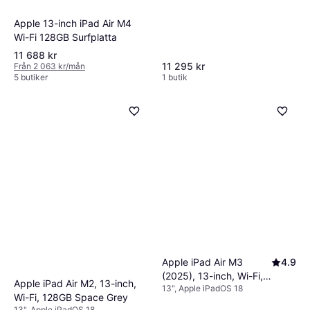
Apple 13-inch iPad Air M4
Wi-Fi 128GB Surfplatta
11 688 kr
11 295 kr
Från 2 063 kr/mån
5 butiker
1 butik
Apple iPad Air M3
4.9
(2025), 13-inch, Wi-Fi,
Apple iPad Air M2, 13-inch,
13", Apple iPadOS 18
512GB Blue
Wi-Fi, 128GB Space Grey
13", Apple iPadOS 18