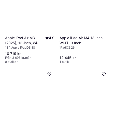
Apple iPad Air M3
4.9
Apple iPad Air M4 13 Inch
(2025), 13-inch, Wi-
Wi-Fi 13 Inch
13", Apple iPadOS 18
iPadOS 26
Fi+Cellular, 128GB
Starlight
10 719 kr
12 445 kr
Från 3 693 kr/mån
8 butiker
1 butik