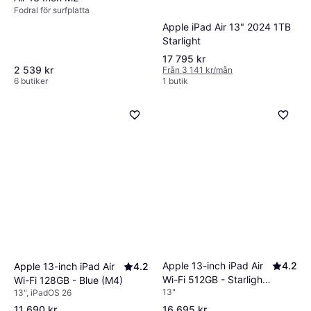
Fodral för surfplatta
Apple iPad Air 13" 2024 1TB
Starlight
17 795 kr
2 539 kr
Från 3 141 kr/mån
6 butiker
1 butik
Apple 13-inch iPad Air
4.2
Apple 13-inch iPad Air
4.2
Wi-Fi 512GB - Starlight
Wi-Fi 128GB - Blue (M4)
13"
13", iPadOS 26
(M4)
11 690 kr
16 695 kr