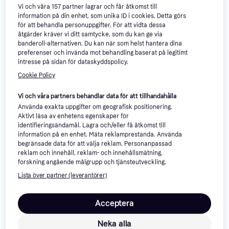
Vi och våra
157
partner lagrar och får åtkomst till
information på din enhet, som unika ID i cookies. Detta görs
för att behandla personuppgifter. För att vidta dessa
Zagg Pro Keys 2 iPad Air 13
åtgärder kräver vi ditt samtycke, som du kan ge via
(M2)
banderoll-alternativen. Du kan när som helst hantera dina
Trådlös
preferenser och invända mot behandling baserat på legitimt
intresse på sidan för dataskyddspolicy.
Apple 13-inch iPad Air
4.2
Wi-Fi 256GB - Space
Cookie Policy
13"
Gray (M4)
12 990 kr
Vi och våra partners behandlar data för att tillhandahålla
1 005 kr
Från 2 293 kr/mån
Använda exakta uppgifter om geografisk positionering.
5 butiker
9+ butiker
Aktivt läsa av enhetens egenskaper för
identifieringsändamål. Lagra och/eller få åtkomst till
information på en enhet. Mäta reklamprestanda. Använda
begränsade data för att välja reklam. Personanpassad
reklam och innehåll, reklam- och innehållsmätning,
forskning angående målgrupp och tjänsteutveckling.
Lista över partner (leverantörer)
Acceptera
Neka alla