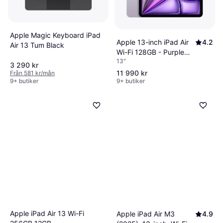
Apple Magic Keyboard iPad
Apple 13-inch iPad Air
4.2
Air 13 Tum Black
Wi-Fi 128GB - Purple
13"
(M4)
3 290 kr
11 990 kr
Från 581 kr/mån
9+ butiker
9+ butiker
Apple iPad Air 13 Wi-Fi
Apple iPad Air M3
4.9