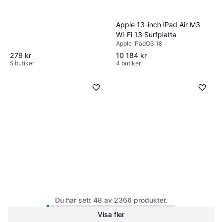
Apple 13-inch iPad Air M3
Wi-Fi 13 Surfplatta
Apple iPadOS 18
279 kr
10 184 kr
5 butiker
4 butiker
Apple iPad Air 13.0 M2
256GB
Apple 13-inch iPad Air
4.2
13"
Du har sett 48 av 2366 produkter.
Wi-Fi 512GB - Purple
Visa fler
13"
(M4)