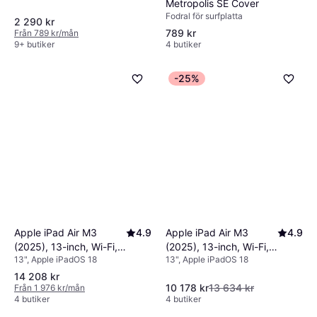
Metropolis SE Cover
Fodral för surfplatta
2 290 kr
789 kr
Från 789 kr/mån
9+ butiker
4 butiker
-25%
Apple iPad Air M3
4.9
Apple iPad Air M3
4.9
(2025), 13-inch, Wi-Fi,
(2025), 13-inch, Wi-Fi,
13", Apple iPadOS 18
13", Apple iPadOS 18
256GB Space Grey
1TB Space Grey
14 208 kr
10 178 kr
13 634 kr
Från 1 976 kr/mån
4 butiker
4 butiker