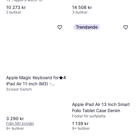
10 273 kr
14 508 kr
2 butiker
3 butiker
Trendande
Apple Magic Keyboard for
4
iPad Air 11-inch (M3) -
Scissor Switch
Swedish
Apple iPad Air 13 Inch Smart
Folio Tablet Case Denim
Fodral för surfplatta
3 290 kr
1 139 kr
Från 581 kr/mån
9+ butiker
9+ butiker