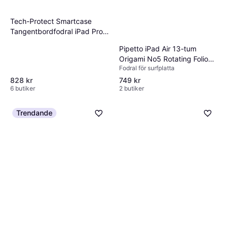
Tech-Protect Smartcase
Tangentbordfodral iPad Pro
12.9
Pipetto iPad Air 13-tum
Origami No5 Rotating Folio
Fodral för surfplatta
Case
828 kr
749 kr
6 butiker
2 butiker
Trendande