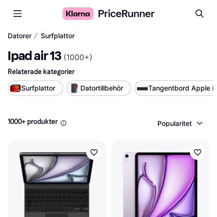
∕
Datorer
Surfplattor
Ipad air 13
(
1000+
)
Relaterade kategorier
Surfplattor
Datortillbehör
Tangentbord Apple iP
1000+ produkter
Popularitet