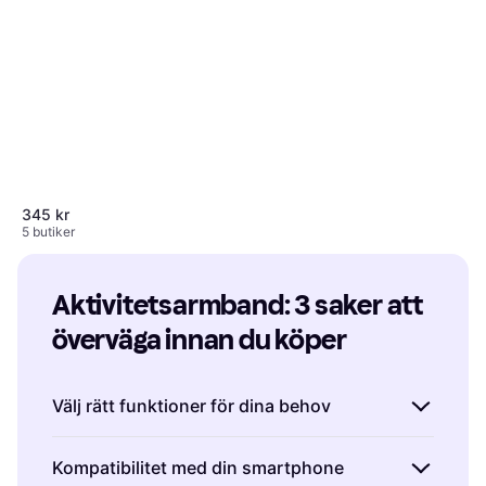
345 kr
5 butiker
Aktivitetsarmband: 3 saker att 
överväga innan du köper
Denver BFH-16
Aktivitetsarmband
Välj rätt funktioner för dina behov
142 kr
3 butiker
När du köper ett aktivitetsarmband är det
Kompatibilitet med din smartphone
viktigt att välja ett med funktioner som passar