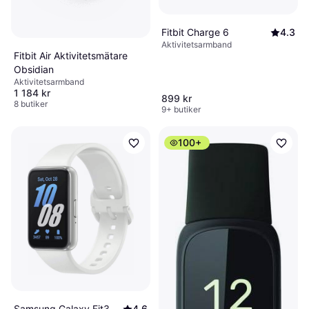
Fitbit Charge 6
4.3
Aktivitetsarmband
Fitbit Air Aktivitetsmätare
Obsidian
Aktivitetsarmband
1 184 kr
899 kr
8 butiker
9+ butiker
100+
Samsung Galaxy Fit3
4.6