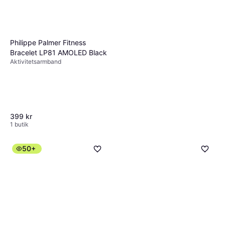
Philippe Palmer Fitness
Bracelet LP81 AMOLED Black
Aktivitetsarmband
399 kr
1 butik
50+
Fitbit Inspire 3 Classic
4.5
Band Zen
Aktivitetsarmband
139 kr
3 butiker