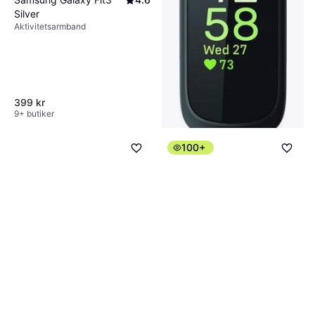
Silver
Aktivitetsarmband
399 kr
9+ butiker
100+
Fitbit Inspire 3
4.5
Aktivitetsarmband
741 kr
9+ butiker