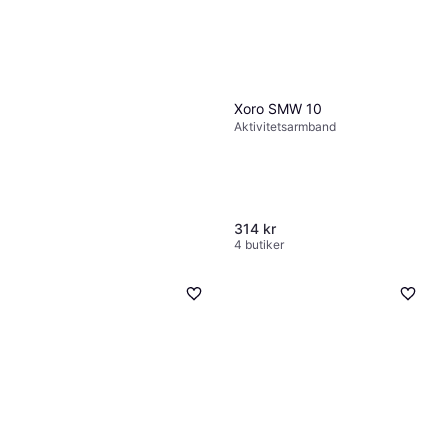
Xoro SMW 10
Aktivitetsarmband
314 kr
4 butiker
Fitbit 3 Translucent
4.5
Band Chili Pepper
Aktivitetsarmband
29 kr
99 kr
5 butiker