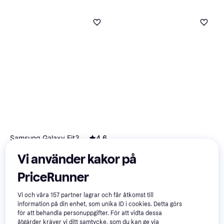
Samsung Galaxy Fit3
4.6
Huawei Band 10 Black
4.8
Gray
Aktivitetsarmband
Vi använder kakor på
Aktivitetsarmband
399 kr
394 kr
9+ butiker
PriceRunner
9+ butiker
Vi och våra
157
partner lagrar och får åtkomst till
100+
information på din enhet, som unika ID i cookies. Detta görs
för att behandla personuppgifter. För att vidta dessa
åtgärder kräver vi ditt samtycke, som du kan ge via