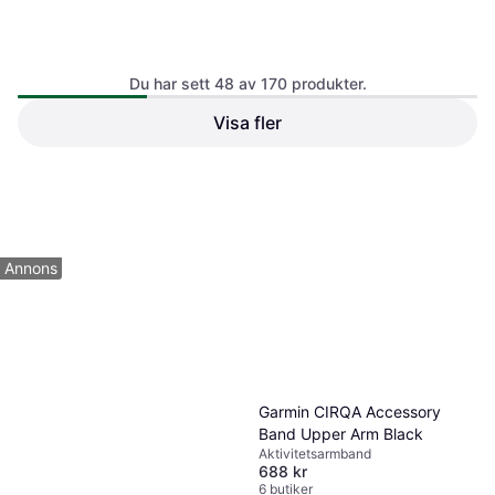
Du har sett 48 av 170 produkter.
INF Aktivitetsarmband Puls,
Visa fler
Blodsyre, Stegräknare, Rosa
INF Aktivitetetsarmband
Aktivitetsarmband
puls, blodsyre, stegräknare
Aktivitetsarmband
229 kr
329 kr
229 kr
3 butiker
3 butiker
1
2
3
4
Annons
Garmin CIRQA Accessory
Band Upper Arm Black
Aktivitetsarmband
688 kr
6 butiker