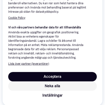
banderoll-alternativen. Du kan när som helst hantera dina
preferenser och invända mot behandling baserat på legitimt
intresse på sidan för dataskyddspolicy.
Cookie Policy
Vi och våra partners behandlar data för att tillhandahålla
Använda exakta uppgifter om geografisk positionering.
Aktivt läsa av enhetens egenskaper för
identifieringsändamål. Lagra och/eller få åtkomst till
information på en enhet. Mäta reklamprestanda. Använda
Huawei Band 10 43mm
Garmin Vivofit Jr 3
4.6
begränsade data för att välja reklam. Personanpassad
Aluminium Alloy
Aktivitetsarmband
reklam och innehåll, reklam- och innehållsmätning,
Aktivitetsarmband
forskning angående målgrupp och tjänsteutveckling.
397 kr
536 kr
9 butiker
9 butiker
Lista över partner (leverantörer)
Acceptera
Neka alla
Inställningar