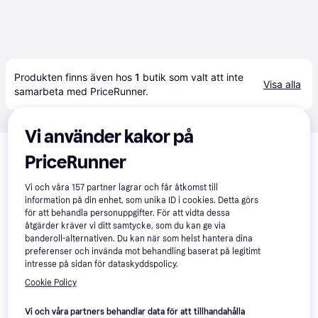
Produkten finns även hos 
1
butik
 som valt att inte 
Visa alla
samarbeta med PriceRunner.
Vi använder kakor på
Relaterade produkter
PriceRunner
Vi har plockat fram ett urval av produkter som kanske skulle 
intressera dig.
Visa alla
Vi och våra
157
partner lagrar och får åtkomst till
information på din enhet, som unika ID i cookies. Detta görs
för att behandla personuppgifter. För att vidta dessa
åtgärder kräver vi ditt samtycke, som du kan ge via
banderoll-alternativen. Du kan när som helst hantera dina
preferenser och invända mot behandling baserat på legitimt
intresse på sidan för dataskyddspolicy.
Cookie Policy
Kodak PixPro
4.8
Vi och våra partners behandlar data för att tillhandahålla
Kodak PixPro