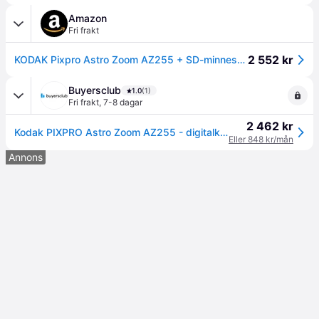
Amazon
Fri frakt
2 552 kr
KODAK Pixpro Astro Zoom AZ255 + SD-minneskort 32 GB – digital brokamera 16 MP 25 x zoom video HD 1080p vidvinkel 24 mm LCD-skärm 3 AA-batteri – vit
Buyersclub
1.0
(1)
Fri frakt
,
7-8 dagar
2 462 kr
Kodak PIXPRO Astro Zoom AZ255 - digitalkamera
Eller 848 kr/mån
Annons