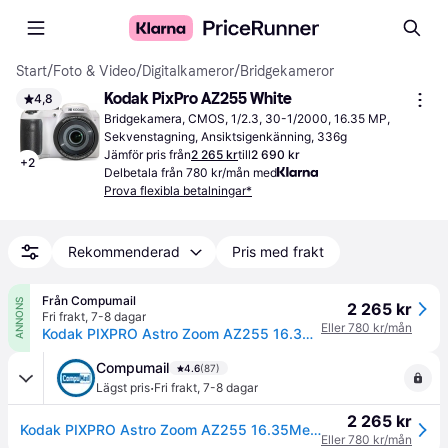
Start
/
Foto & Video
/
Digitalkameror
/
Bridgekameror
Kodak PixPro AZ255 White
4,8
Bridgekamera, CMOS, 1/2.3, 30-1/2000, 16.35 MP, 
Sekvenstagning, Ansiktsigenkänning, 336g
Jämför pris från
2 265 kr
till
2 690 kr
+
2
Delbetala från 780 kr/mån med
Prova flexibla betalningar*
Rekommenderad
Pris med frakt
Från Compumail
ANNONS
2 265 kr
Fri frakt
,
7-8 dagar
Eller 780 kr/mån
Kodak PIXPRO Astro Zoom AZ255 16.35Megapixel Hvid Digitalkamera --> I externt lager, forväntat leveransdatum hos dig 15-08-2026
Compumail
4.6
(87)
·
Lägst pris
Fri frakt
,
7-8 dagar
2 265 kr
Kodak PIXPRO Astro Zoom AZ255 16.35Megapixel Hvid Digitalkamera --> I externt lager, forväntat leveransdatum hos dig 15-08-2026
Eller 780 kr/mån