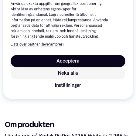
Kodak PixPro
4.5
AZ255 Red
Använda exakta uppgifter om geografisk positionering.
AZ255 Black
AZ528
Aktivt läsa av enhetens egenskaper för
2 845 kr
identifieringsändamål. Lagra och/eller få åtkomst till
2 149 kr
2 130 kr
Från 980 kr/mån
information på en enhet. Mäta reklamprestanda. Använda
begränsade data för att välja reklam. Personanpassad
reklam och innehåll, reklam- och innehållsmätning,
Recensioner
forskning angående målgrupp och tjänsteutveckling.
Lista över partner (leverantörer)
Acceptera
Neka alla
Inställningar
Om produkten
Lägsta pris på 
Kodak PixPro AZ255 White
 är 
2 265 kr
, 