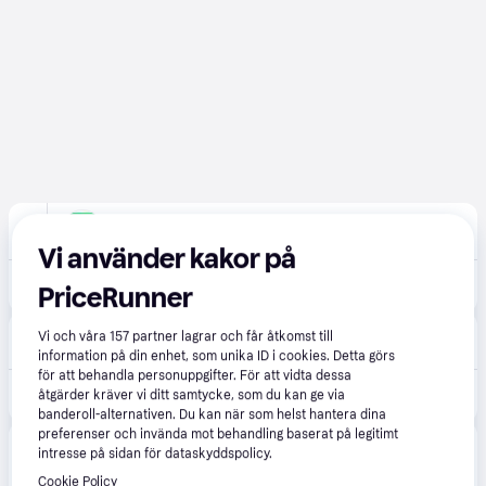
CDON
5.0
(1)
Fri frakt
,
Idag
Vi använder kakor på
2 327 kr
KODAK AZ255 Svart
PriceRunner
Teknikproffset
Vi och våra
157
partner lagrar och får åtkomst till
69 kr frakt
information på din enhet, som unika ID i cookies. Detta görs
för att behandla personuppgifter. För att vidta dessa
2 859 kr
Kodak Digitalkamera Pixpro AZ255 CCD 25x 16MP Svart
åtgärder kräver vi ditt samtycke, som du kan ge via
banderoll-alternativen. Du kan när som helst hantera dina
preferenser och invända mot behandling baserat på legitimt
Produkten finns även hos 
1
butik
 som valt att inte 
intresse på sidan för dataskyddspolicy.
Visa alla
samarbeta med PriceRunner.
Cookie Policy