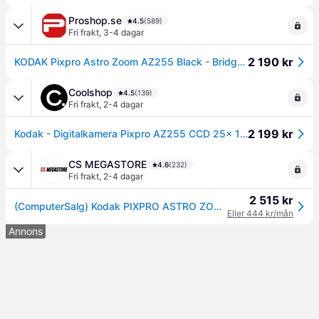
Proshop.se
4.5
(589)
Fri frakt
,
3-4 dagar
2 190 kr
KODAK Pixpro Astro Zoom AZ255 Black - Bridge Digital Camera
Coolshop
4.5
(139)
Fri frakt
,
2-4 dagar
2 199 kr
Kodak - Digitalkamera Pixpro AZ255 CCD 25x 16MP - Svart
CS MEGASTORE
4.6
(232)
Fri frakt
,
2-4 dagar
2 515 kr
(ComputerSalg) Kodak PIXPRO ASTRO ZOOM, 16,35 MP, 1/2.3, BSI CMOS, 25x, Full HD, Svart
Eller 444 kr/mån
Annons