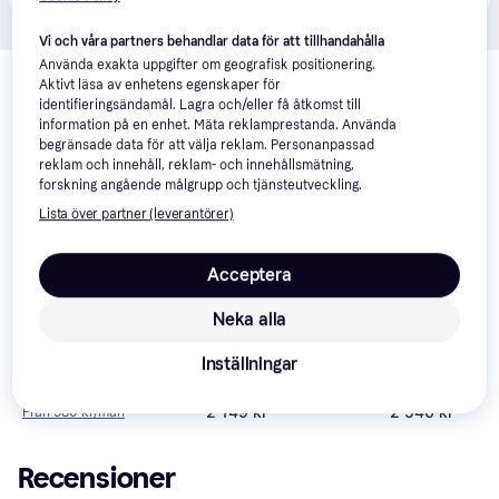
Vi och våra partners behandlar data för att tillhandahålla
Relaterade produkter
Använda exakta uppgifter om geografisk positionering.
Aktivt läsa av enhetens egenskaper för
Vi har plockat fram ett urval av produkter som kanske skulle 
identifieringsändamål. Lagra och/eller få åtkomst till
intressera dig.
Visa alla
information på en enhet. Mäta reklamprestanda. Använda
begränsade data för att välja reklam. Personanpassad
reklam och innehåll, reklam- och innehållsmätning,
Trendande
Trendande
forskning angående målgrupp och tjänsteutveckling.
Lista över partner (leverantörer)
Acceptera
Neka alla
Kodak PixPro
4.8
Kodak PixPro
4.5
AZ255 Red
Kodak PixPro
Inställningar
AZ528
AZ425 Black
2 846 kr
2 149 kr
2 540 kr
Från 980 kr/mån
Recensioner