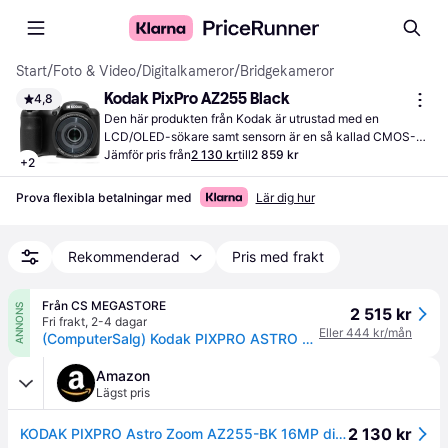
Start
/
Foto & Video
/
Digitalkameror
/
Bridgekameror
Kodak PixPro AZ255 Black
4,8
Den här produkten från Kodak är utrustad med en 
LCD/OLED-sökare samt sensorn är en så kallad CMOS-
sensor. Med skärmen på tre tum kan du få en överblick 
Jämför pris från
2 130 kr
till
2 859 kr
+
2
över dina bilder.
Prova flexibla betalningar med
Lär dig hur
Rekommenderad
Pris med frakt
Från CS MEGASTORE
ANNONS
2 515 kr
Fri frakt
,
2-4 dagar
Eller 444 kr/mån
(ComputerSalg) Kodak PIXPRO ASTRO ZOOM, 16,35 MP, 1/2.3, BSI CMOS, 25x, Full HD, Svart
Amazon
Lägst pris
2 130 kr
KODAK PIXPRO Astro Zoom AZ255-BK 16MP digitalkamera med 25X optisk zoom 24 mm vidvinkel 1080P Full HD-video och 3-tums LCD (svart)