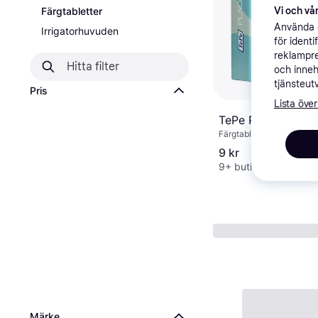
Färgtabletter
Vi och vår
Använda e
Irrigatorhuvuden
för ident
reklampre
och inneh
tjänsteut
Pris
Lista över
TePe Plaqsearch 1
Färgtabletter, 10st, Redu
9 kr
9+ butiker
Märke