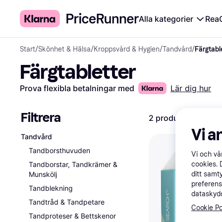
Alla kategorier
Rea
Start
/
Skönhet & Hälsa
/
Kroppsvård & Hygien
/
Tandvård
/
Färgtabl
Färgtabletter
Prova flexibla betalningar med
Lär dig hur
Filtrera
2 produkter
Vi a
Tandvård
Tandborsthuvuden
Vi och v
Tandborstar, Tandkrämer &
cookies. 
Munskölj
ditt samt
preferens
Tandblekning
dataskydd
Tandtråd & Tandpetare
Cookie Po
Tandproteser & Bettskenor