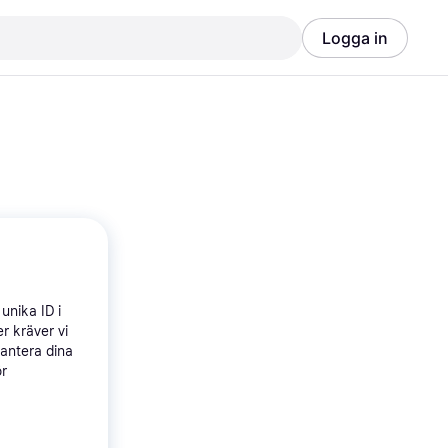
Logga in
Annons
Annons
 produkter
unika ID i
r kräver vi
hantera dina
ör