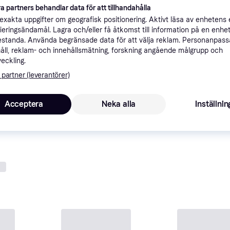
a partners behandlar data för att tillhandahålla
xakta uppgifter om geografisk positionering. Aktivt läsa av enhetens
ifieringsändamål. Lagra och/eller få åtkomst till information på en enhe
standa. Använda begränsade data för att välja reklam. Personanpas
åll, reklam- och innehållsmätning, forskning angående målgrupp och
veckling.
 partner (leverantörer)
GUM Red-Cote 12st
0st
Färgtabletter, 12st, Smaksatt
cerar plack
Acceptera
Neka alla
Inställnin
30 kr
7 butiker