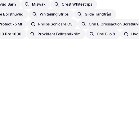
uvud Barn
Miswak
Crest Whitestrips
re Borsthuvud
Whitening Strips
Glide Tandtråd
rotect 75 Ml
Philips Sonicare C3
Oral B Crossaction Borsthu
l B Pro 1000
Proxident Folktandkräm
Oral B Io 8
Hydr