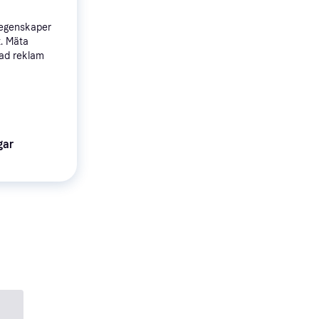
 egenskaper
t. Mäta
sad reklam
gar