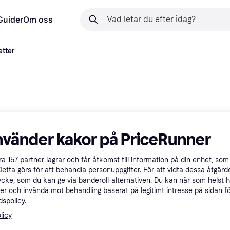
Guider
Om oss
etter
Visa som tabell
Jämför
Sortera efter popularitet
nvänder kakor på PriceRunner
Trendande
åra
157
partner lagrar och får åtkomst till information på din enhet, som 
Detta görs för att behandla personuppgifter. För att vidta dessa åtgärde
ycke, som du kan ge via banderoll-alternativen. Du kan när som helst 
er och invända mot behandling baserat på legitimt intresse på sidan f
spolicy.
licy