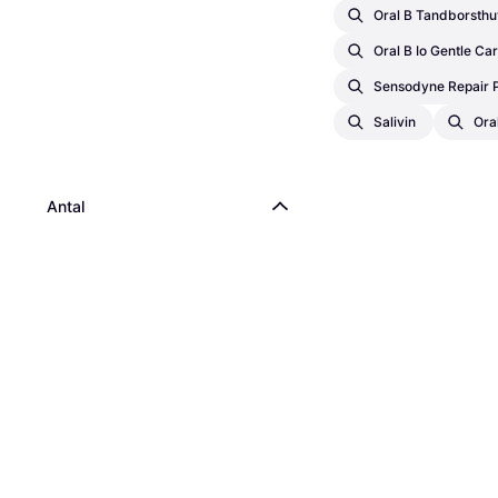
Oral B Tandborsth
Oral B Io Gentle Ca
Sensodyne Repair P
Salivin
Ora
Antal