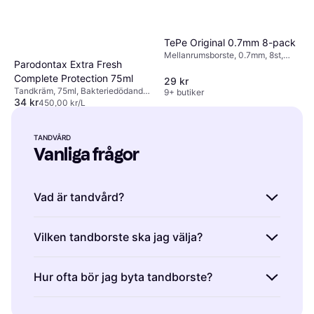
TePe Original 0.7mm 8-pack
Mellanrumsborste, 0.7mm, 8st,
Parodontax Extra Fresh
Motverkar karies, Motverkar dålig
Complete Protection 75ml
andedräkt
29 kr
Tandkräm, 75ml, Bakteriedödande,
9+ butiker
34 kr
Stärker emaljen, Fluor, Blekande,
450,00 kr/L
Motverkar dålig andedräkt,
9+ butiker
Reducerar plack
TANDVÅRD
Vanliga frågor
Vad är tandvård?
Tandvård är produkter och tjänster som
Vilken tandborste ska jag välja?
hjälper dig att upprätthålla god munhygien.
Det inkluderar tandborstar, tandkräm och
Tandvård är viktigt för din dagliga rutin, och
Hur ofta bör jag byta tandborste?
munskölj. Att välja rätt tandvårdsprodukter
rätt tandborste kan göra stor skillnad.
handlar om att förstå dina behov, såsom
Elektriska tandborstar rekommenderas ofta
Tandvård är mest effektiv när du byter
känslighet eller plackkontroll.