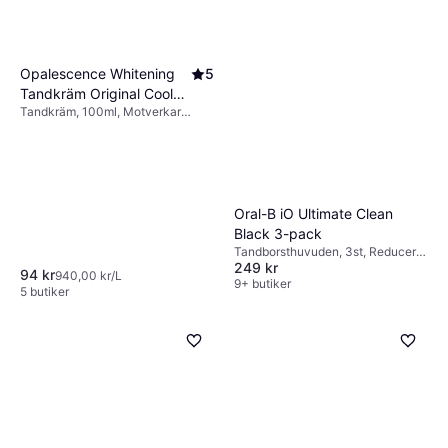
användare. Deras erfarenheter kan ge
Tandborstar i bambu och biologiskt
produkter som innehåller zink eller
värdefulla insikter om produktens effektivitet
nedbrytbara tandtrådar är exempel på
klorhexidin.
och användarvänlighet.
miljövänliga alternativ. Genom att välja
Opalescence Whitening
5
hållbara produkter bidrar du till en bättre miljö
Tandkräm Original Cool
samtidigt som du tar hand om din munhälsa.
Tandkräm, 100ml, Motverkar
Mint 100ml
karies, Fluor, Smaksatt, Stärker
emaljen, Blekande
Oral-B iO Ultimate Clean
Black 3-pack
Tandborsthuvuden, 3st, Reducerar
249 kr
plack
94 kr
940,00 kr/L
9+ butiker
5 butiker