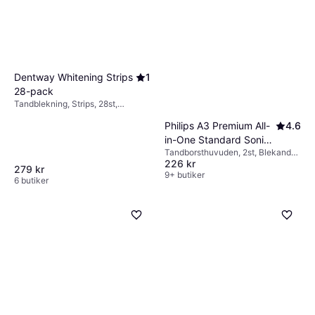
Dentway Whitening Strips
1
28-pack
Tandblekning, Strips, 28st,
Blekande
Philips A3 Premium All-
4.6
in-One Standard Sonic
Tandborsthuvuden, 2st, Blekande,
Brush Black Head 2-
226 kr
Reducerar plack
pack
279 kr
9+ butiker
6 butiker