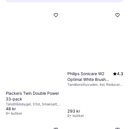
för effektivare rengöring. Tänk på
tandborste var tredje månad. Slitna borstar
borsthuvudets storlek och borstarnas mjukhet
rengör inte lika bra och kan skada tandköttet.
beroende på dina tänders och ditt tandkötts
Om borsten visar tecken på slitage tidigare,
känslighet.
byt den då för att säkerställa optimal
munhygien.
Philips Sonicare W2
4.3
Optimal White Brush
Tandborsthuvuden, 4st, Reducerar
Head Black 4-pack
plack, Blekande
Plackers Twin Double Power
33-pack
Tandtrådsbygel, 33st, Smaksatt,
48 kr
Reducerar plack
293 kr
9+ butiker
9+ butiker