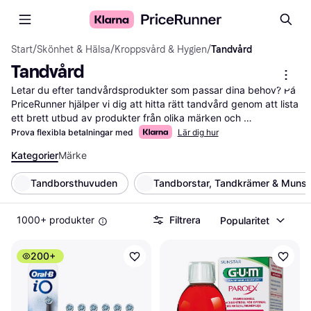
Start
/
Skönhet & Hälsa
/
Kroppsvård & Hygien
/
Tandvård
Tandvård
Letar du efter tandvårdsprodukter som passar dina behov? På 
PriceRunner hjälper vi dig att hitta rätt tandvård genom att lista 
ett brett utbud av produkter från olika märken och 
återförsäljare. Våra användbara filter gör det enkelt för dig att 
Prova flexibla betalningar med
Lär dig hur
sortera efter produktkategorier, pris eller användarrecensioner. 
Kategorier
Märke
Du kan snabbt hitta allt från eltandborstar till munskölj och 
tandtråd som passar just dina preferenser och budget. Genom 
Tandborsthuvuden
Tandborstar, Tandkrämer & Munsk
att jämföra priser och läsa recensioner får du en klar bild av 
vad andra tycker om produkterna. Vi ser till att du hittar de 
bästa erbjudandena och får mest valuta för pengarna. Börja 
1000+ produkter
Filtrera
Popularitet
här för att göra ett välgrundat val och hitta dina nya 
tandvårdsprodukter!
Mer om tandvård »
200+