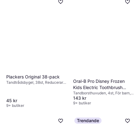
TheraBreath Oral Rinse Icy
Mint 500ml
Munskölj, 500ml, Alkoholfri,
113 kr
Motverkar dålig andedräkt,
226,00 kr/L
Motverkar muntorrhet, Smaksatt
9+ butiker
Plackers Original 38-pack
Oral-B Pro Disney Frozen
Tandtrådsbygel, 38st, Reducerar
Kids Electric Toothbrush
plack
Tandborsthuvuden, 4st, För barn,
Head
143 kr
Refill
45 kr
9+ butiker
9+ butiker
Trendande