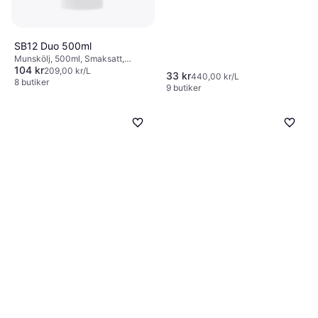
SB12 Duo 500ml
Munskölj, 500ml, Smaksatt,
104 kr
Motverkar dålig andedräkt, Fluor,
209,00 kr/L
33 kr
440,00 kr/L
Motverkar karies
8 butiker
9 butiker