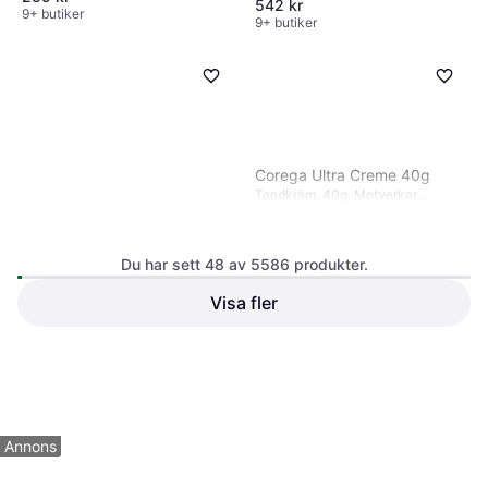
542 kr
9+ butiker
9+ butiker
Corega Ultra Creme 40g
Tandkräm, 40g, Motverkar
muntorrhet
Du har sett 48 av 5586 produkter.
Visa fler
Oral-B iO Ultimate Clean
Replacement Brush Heads
Tandborsthuvuden, 4st, Reducerar
Black 4-pack
274 kr
plack
49 kr
9+ butiker
9+ butiker
1
2
3
...
60
...
117
Annons