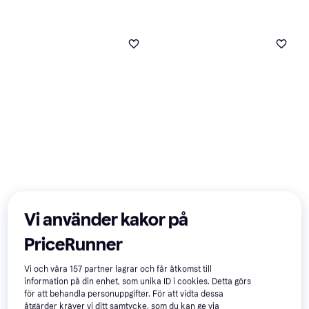
Oral-B iO Gentle Care Black
6-pack
Vi använder kakor på
Tandborsthuvuden, 6st
PriceRunner
Vi och våra
157
partner lagrar och får åtkomst till
information på din enhet, som unika ID i cookies. Detta görs
för att behandla personuppgifter. För att vidta dessa
åtgärder kräver vi ditt samtycke, som du kan ge via