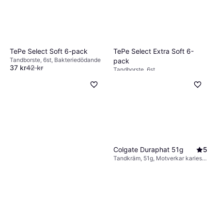
TePe Select Extra Soft 6-
TePe Select Soft 6-pack
Tandborste, 6st, Bakteriedödande
pack
37 kr
42 kr
Tandborste, 6st
9+ butiker
37 kr
44 kr
9+ butiker
Colgate Duraphat 51g
5
Tandkräm, 51g, Motverkar karies,
Fluor