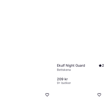
Ekulf Night Guard
2
Bettskena
209 kr
9+ butiker
Zendium Sensitive 75ml
Tandkräm, 75ml, Motverkar
26 kr
ilningar / Känsliga tänder,
351,00 kr/L
Smaksatt
9+ butiker