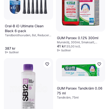
Oral-B iO Ultimate Clean
Black 6-pack
Tandborsthuvuden, 6st, Reducerar
GUM Paroex 0.12% 300ml
plack
Munskölj, 300ml, Smaksatt,
41 kr
Reducerar plack,
135,00 kr/L
387 kr
Bakteriedödande, Alkoholfri
9+ butiker
9+ butiker
GUM Paroex Tandkräm 0.06
75 ml
Tandkräm, 75ml