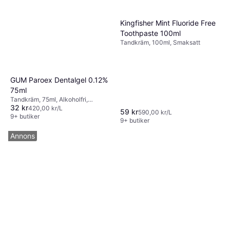
Kingfisher Mint Fluoride Free
Toothpaste 100ml
Tandkräm, 100ml, Smaksatt
GUM Paroex Dentalgel 0.12%
75ml
Tandkräm, 75ml, Alkoholfri,
32 kr
Reducerar plack, Bakteriedödande
420,00 kr/L
59 kr
590,00 kr/L
9+ butiker
9+ butiker
Annons