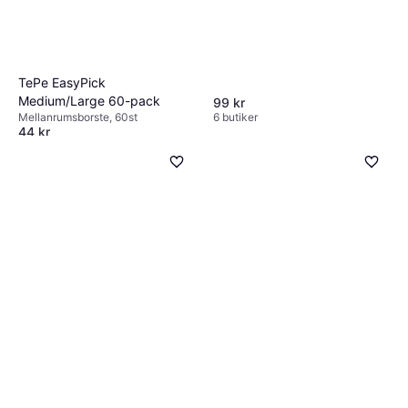
TePe EasyPick
Medium/Large 60-pack
99 kr
6 butiker
Mellanrumsborste, 60st
44 kr
9+ butiker