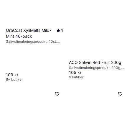
OraCoat XyliMelts Mild-
4
Mint 40-pack
Salivstimuleringsprodukt, 40st,
Smaksatt
ACO Salivin Red Fruit 200g
Salivstimuleringsprodukt, 200g,
105 kr
Motverkar muntorrhet, Stärker
109 kr
emaljen, Smaksatt, Fluor,
9 butiker
9+ butiker
Motverkar karies