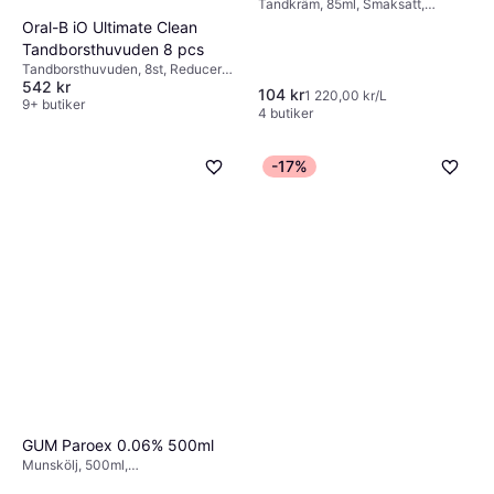
Tandkräm, 85ml, Smaksatt,
Motverkar dålig andedräkt,
Oral-B iO Ultimate Clean
Motverkar karies, Blekande
Tandborsthuvuden 8 pcs
Tandborsthuvuden, 8st, Reducerar
542 kr
plack
104 kr
1 220,00 kr/L
9+ butiker
4 butiker
-17%
GUM Paroex 0.06% 500ml
Munskölj, 500ml,
Bakteriedödande, Alkoholfri,