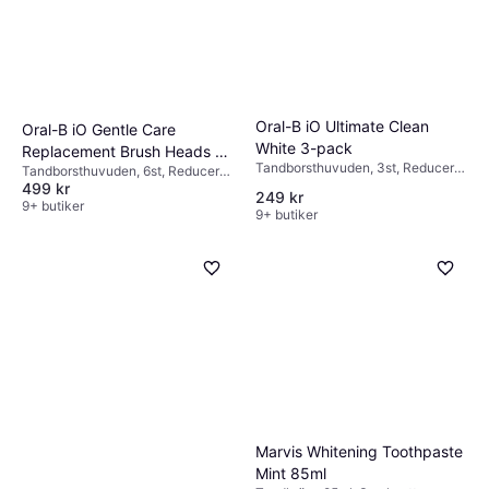
Oral-B iO Ultimate Clean
Oral-B iO Gentle Care
White 3-pack
Replacement Brush Heads 6
Tandborsthuvuden, 3st, Reducerar
Tandborsthuvuden, 6st, Reducerar
pcs
plack
499 kr
plack
249 kr
9+ butiker
9+ butiker
Marvis Whitening Toothpaste
Mint 85ml