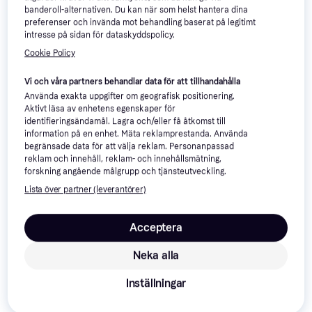
429 kr
banderoll-alternativen. Du kan när som helst hantera dina
9+ butiker
preferenser och invända mot behandling baserat på legitimt
intresse på sidan för dataskyddspolicy.
-13%
Cookie Policy
Vi och våra partners behandlar data för att tillhandahålla
Använda exakta uppgifter om geografisk positionering.
Aktivt läsa av enhetens egenskaper för
identifieringsändamål. Lagra och/eller få åtkomst till
Splat Biomed Superwhite
5
information på en enhet. Mäta reklamprestanda. Använda
Coconut 100g
begränsade data för att välja reklam. Personanpassad
Tandkräm, 100g, Utan fluor,
reklam och innehåll, reklam- och innehållsmätning,
49 kr
Bakteriedödande, Blekande
forskning angående målgrupp och tjänsteutveckling.
9+ butiker
Lista över partner (leverantörer)
Acceptera
Neka alla
Inställningar