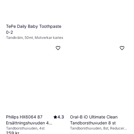
TePe Daily Baby Toothpaste
0-2
Tandkräm, 50ml, Motverkar karies
26 kr
520,00 kr/L
Johnson & Johnson Reach
9 butiker
Dentotape Original 100m
Tandtråd, 100m, Bakteriedödande,
55 kr
Reducerar plack, Motverkar dålig
andedräkt
6 butiker
Oral-B iO Ultimate Clean
Philips HX6064 87
4.3
Tandborsthuvuden 8 st
Ersättningshuvuden 4
Tandborsthuvuden, 8st, Reducerar
Tandborsthuvuden, 4st
Pack Vit
259 kr
plack