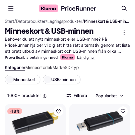
Start
/
Datorprodukter
/
Lagringsprodukter
/
Minneskort & USB-minnen
Minneskort & USB-minnen
Behöver du ett nytt minneskort eller USB-minne? På 
PriceRunner hjälper vi dig att hitta rätt alternativ genom att lista 
ett brett utbud av minneskort och USB-minnen från olika 
märken och återförsäljare. Våra användbara filter gör det enkelt 
Prova flexibla betalningar med
Lär dig hur
för dig att sortera efter kapacitet, hastighet eller pris, så att du 
Kategorier
Minnesstorlek
Märke
SD-typ
snabbt kan hitta det som bäst passar dina behov. Du kan 
också läsa användarrecensioner för att få en bättre förståelse 
Minneskort
USB-minnen
för varje produkts prestanda och andras upplevelser. Vi ser till 
att du hittar de bästa erbjudandena och får mest värde för dina 
pengar. Genom att använda våra filter kan du göra ett 
1000+ produkter
Filtrera
Popularitet
välgrundat val och hitta det perfekta minneskortet eller USB-
minnet för dina behov. Börja här för att hitta ditt nästa 
-18%
minneskort eller USB-minne och spara både tid och pengar.
Mer om minneskort & usb-minnen »