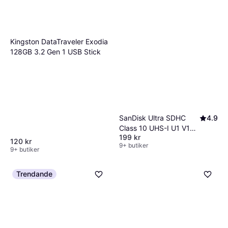
Kingston DataTraveler Exodia
128GB 3.2 Gen 1 USB Stick
SanDisk Ultra SDHC
4.9
Class 10 UHS-I U1 V10
199 kr
140MB/s 64GB
120 kr
9+ butiker
9+ butiker
Trendande