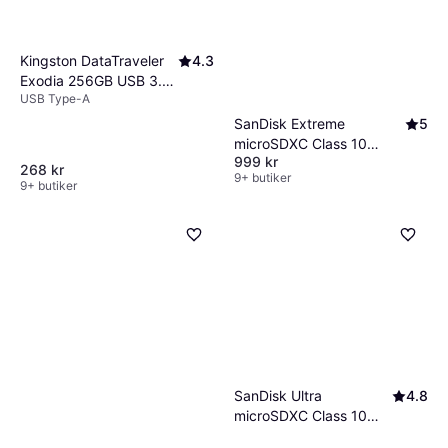
USB 3.0 för snabbare prestanda.
Kingston DataTraveler
4.3
Exodia 256GB USB 3.2
USB Type-A
Gen 1
SanDisk Extreme
5
microSDXC Class 10
999 kr
UHS-I U3 V30 A2
268 kr
9+ butiker
160/90MB/s 512GB
9+ butiker
SanDisk Ultra
4.8
microSDXC Class 10
UHS-I U1 A1 140MB/s