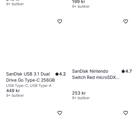
199 kr
9+ butiker
9+ butiker
SanDisk Nintendo
4.7
SanDisk USB 3.1 Dual
4.2
Switch Red microSDXC
Drive Go Type-C 256GB
Class 10 UHS-I U3
USB Type-C, USB Type-A
100/90MB/s 128GB
449 kr
253 kr
9+ butiker
9+ butiker