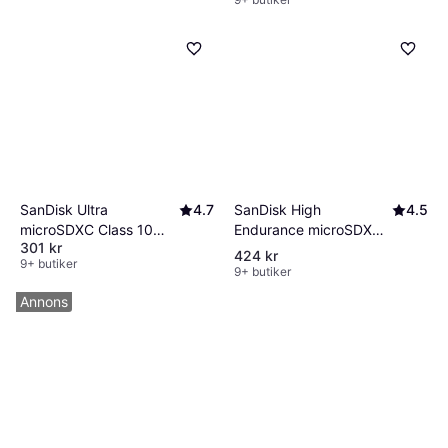
SanDisk High
4.5
SanDisk Ultra
4.7
Endurance microSDXC
microSDXC Class 10
301 kr
Class 10 UHS-I U3 V30
UHS-I U1 A1 100MB/s
424 kr
9+ butiker
128GB +Adapter
128GB
9+ butiker
Annons