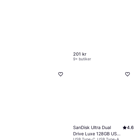
64GB +SD adapter
201 kr
9+ butiker
SanDisk Ultra 128GB
4.7
USB 3.0
USB Type-A
SanDisk Ultra Dual
4.6
189 kr
9+ butiker
Drive Luxe 128GB USB
USB Type-C, USB Type-A
3.1 Type C