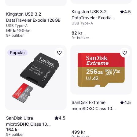
Kingston USB 3.2
4.5
Kingston USB 3.2
DataTraveler Exodia
DataTraveler Exodia 128GB
USB Type-A
64GB
USB Type-A
99 kr
120 kr
82 kr
9+ butiker
9+ butiker
Populär
SanDisk Extreme
4.5
microSDXC Class 10
UHS-I U3 V30 A2
SanDisk Ultra
4.5
190/130MB/s 256GB
microSDHC Class 10
+Adapter
164 kr
UHS-I U1 A1 120MB/s
499 kr
9+ butiker
32GB +SD adapter
9+ butiker