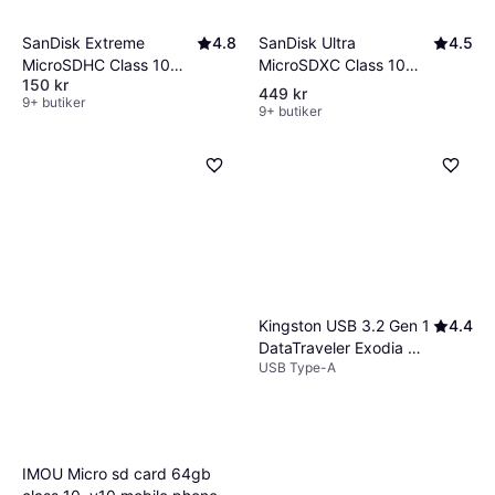
SanDisk Ultra
4.5
SanDisk Extreme
4.8
MicroSDXC Class 10
MicroSDHC Class 10
150 kr
UHS-I U1 A1 150MB/s
UHS-I U3 V30 A1
449 kr
9+ butiker
256GB
100/60MB/s 32GB
9+ butiker
+Adapter
Kingston USB 3.2 Gen 1
4.4
DataTraveler Exodia M
USB Type-A
64GB
IMOU Micro sd card 64gb