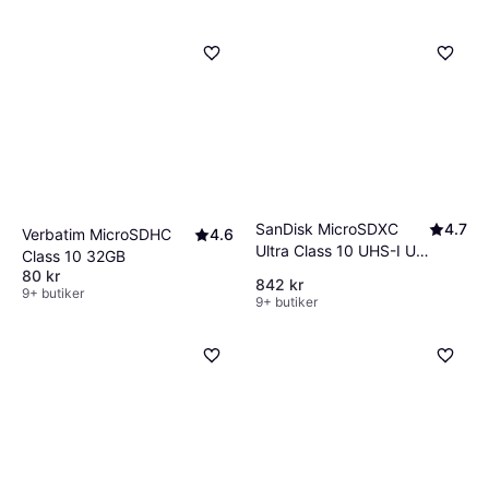
SanDisk MicroSDXC
4.7
Verbatim MicroSDHC
4.6
Ultra Class 10 UHS-I U1
Class 10 32GB
150MB/s 512GB
80 kr
842 kr
9+ butiker
9+ butiker