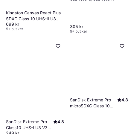
Kingston Canvas React Plus
SDXC Class 10 UHS-II U3
699 kr
V60 280/100MB/s 128GB
305 kr
9+ butiker
9+ butiker
SanDisk Extreme Pro
4.8
microSDXC Class 10
UHS-I U3 V30 A2
200/90MB/s 64GB +SD
SanDisk Extreme Pro
4.8
adapter
Class10 UHS-I U3 V30
249 kr
100/90MB/s 32GB