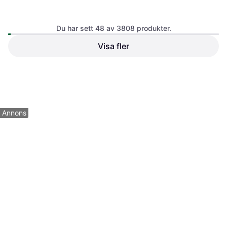
Du har sett 48 av 3808 produkter.
Visa fler
SanDisk Dual Drive Go
4.2
Kingston Canvas Go Plus
32GB USB 3.1
Gen4 128 GB MicroSDXC
USB Type-C
Canvas Go Plus Gen4
176 kr
359 kr
9+ butiker
9+ butiker
1
2
3
...
42
...
80
Annons