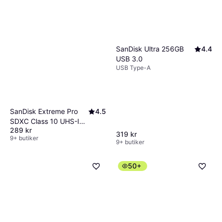
SanDisk Ultra 256GB
4.4
USB 3.0
USB Type-A
SanDisk Extreme Pro
4.5
SDXC Class 10 UHS-I
289 kr
U3 V30 200/90MB/s
319 kr
9+ butiker
64GB
9+ butiker
50+