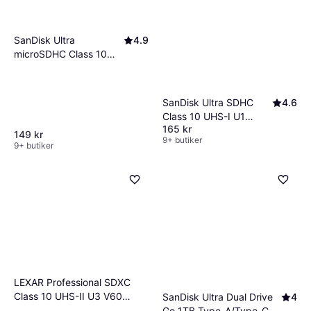
SanDisk Ultra
4.9
microSDHC Class 10
UHS-I 100/10MB/s
32GB
SanDisk Ultra SDHC
4.6
Class 10 UHS-I U1
165 kr
120MB/s 32GB
149 kr
9+ butiker
9+ butiker
LEXAR Professional SDXC
Class 10 UHS-II U3 V60
SanDisk Ultra Dual Drive
4
270/180MB/s 128GB (1800x)
Go 1TB Type-A/Type-C