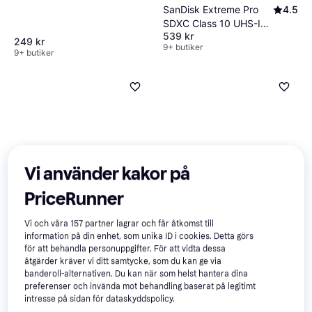
SanDisk Extreme Pro
4.5
SDXC Class 10 UHS-I
539 kr
U3 V30 200/90MB/s
249 kr
9+ butiker
128GB
9+ butiker
Vi använder kakor på
PriceRunner
SanDisk High
4.6
SanDisk Extreme
5
Endurance microSDXC
microSDXC Class 10
Vi och våra
157
partner lagrar och får åtkomst till
349 kr
Class 10 UHS-I U3 V30
UHS-I U3 V30 A2
262 kr
information på din enhet, som unika ID i cookies. Detta görs
9+ butiker
100/40MB/s 64GB
190/90MB/s 128GB +SD
9+ butiker
för att behandla personuppgifter. För att vidta dessa
+Adapter
Adapter
åtgärder kräver vi ditt samtycke, som du kan ge via
banderoll-alternativen. Du kan när som helst hantera dina
preferenser och invända mot behandling baserat på legitimt
intresse på sidan för dataskyddspolicy.