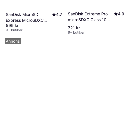
SanDisk Extreme Pro
4.9
SanDisk MicroSD
4.7
microSDXC Class 10
Express MicroSDXC
599 kr
UHS-I U3 V30 A2
Class 10 UHS-I U3
721 kr
9+ butiker
200/140MB/s 256GB
880/650MB/s 256GB
9+ butiker
Annons