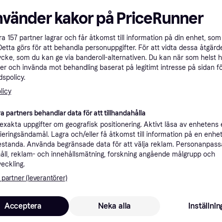
Specifikationer
nvänder kakor på PriceRunner
åra
157
partner lagrar och får åtkomst till information på din enhet, som 
Rekomme
Detta görs för att behandla personuppgifter. För att vidta dessa åtgärde
ycke, som du kan ge via banderoll-alternativen. Du kan när som helst 
er och invända mot behandling baserat på legitimt intresse på sidan f
spolicy.
2
39 kr frakt
,
1-2 dagar
SanDisk Ultra Dual Drive Luxe 64GB USB 3.2 Gen 1 / USB-C USB stick Sølv --> I lager, forväntat leveransdatum hos dig 09-08-2026
licy
a partners behandlar data för att tillhandahålla
xakta uppgifter om geografisk positionering. Aktivt läsa av enhetens
ifieringsändamål. Lagra och/eller få åtkomst till information på en enhe
2
SanDisk Ultra Dual Drive Luxe 64GB USB 3.2 Gen 1 / USB-C USB stick Sølv --> I lager, forväntat leveransdatum hos dig 09-08-2026
·
Lägst pris
39 kr frakt
,
1-2 dagar
standa. Använda begränsade data för att välja reklam. Personanpas
åll, reklam- och innehållsmätning, forskning angående målgrupp och
veckling.
 partner (leverantörer)
2
29 kr frakt
,
1-3 dagar
Acceptera
Neka alla
Inställnin