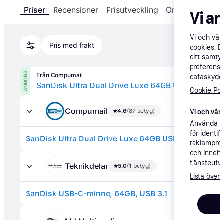
Priser
Recensioner
Prisutveckling
Om produkten
Vi a
Vi och v
Pris med frakt
cookies. 
ditt samt
preferens
ANNONS
Från Compumail
dataskydd
Cookie Po
Compumail
4.6
(87 betyg)
Vi och vår
Använda e
för ident
reklampre
och inneh
tjänsteut
Teknikdelar
5.0
(1 betyg)
Lista över
SanDisk USB-C-minne, 64GB, USB 3.1