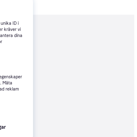
unika ID i
nderad
r kräver vi
hantera dina
ör
28 kr
Köpgaranti
 egenskaper
t. Mäta
28 kr
sad reklam
59 kr
gar