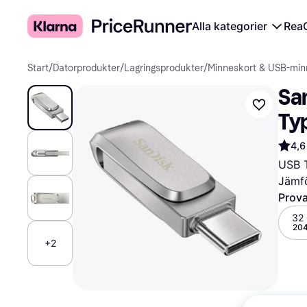
Alla kategorier
Rea
Start
/
Datorprodukter
/
Lagringsprodukter
/
Minneskort & USB-mi
San
Ty
4,6
USB 
Jämfö
Prova
32
204
+2