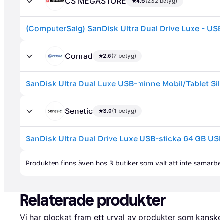
CS MEGASTORE
4.6
(232 betyg)
Conrad
2.6
(7 betyg)
Annons
Senetic
3.0
(1 betyg)
Produkten finns även hos 
3
butiker
 som valt att inte samar
Relaterade produkter
Vi har plockat fram ett urval av produkter som kanske 