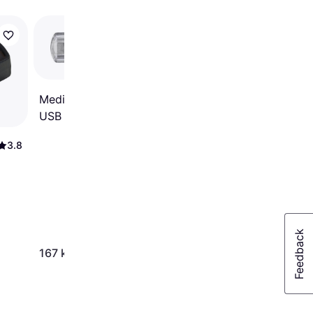
Kingston
DataTraveler 2000
MediaRange MR937 64GB
64GB USB 3.0
USB 3.1 Type-A/Type-C
3.8
3 948 kr
167 kr
Från 1 360 kr/mån