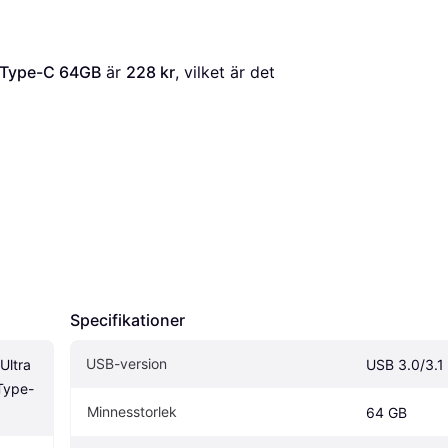
e Type-C 64GB
 är 
228 kr
, vilket är det 
Specifikationer
USB-version
ltra 
USB 3.0/3.1 
Type-
Minnesstorlek
64 GB