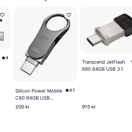
4
Transcend JetFlash
890 64GB USB 3.1
4.1
Silicon Power Mobile
C80 64GB USB
3.0/USB-C
200 kr
915 kr