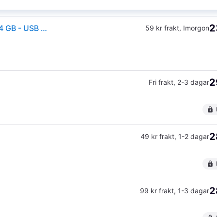
2
SanDisk Ultra Dual Drive Luxe - USB flash-enhet - 64 GB - USB 3.2 Gen 1 / USB-C
59 kr frakt
,
Imorgon
2
Fri frakt
,
2-3 dagar
2
49 kr frakt
,
1-2 dagar
2
99 kr frakt
,
1-3 dagar