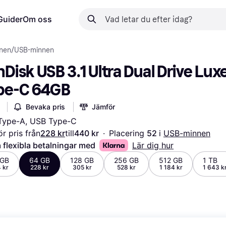
Guider
Om oss
nnen
/
USB-minnen
Disk USB 3.1 Ultra Dual Drive Luxe
pe-C 64GB
Bevaka pris
Jämför
Type-A, USB Type-C
r pris från
228 kr
till
440 kr
·
Placering 
52 
i 
USB-minnen
 flexibla betalningar med
Lär dig hur
 GB
64 GB
128 GB
256 GB
512 GB
1 TB
 kr
228 kr
305 kr
528 kr
1 184 kr
1 643 k