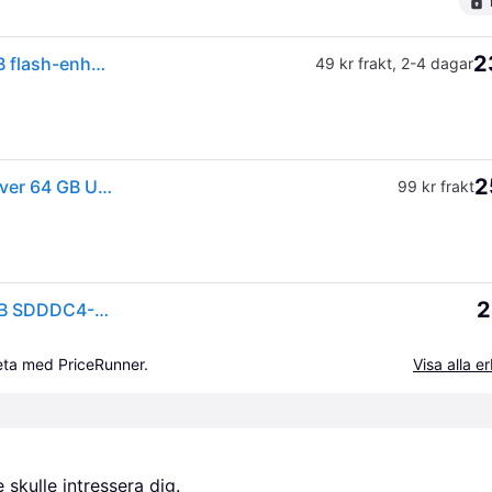
2
(ComputerSalg) SanDisk Ultra Dual Drive Luxe - USB flash-enhet - 64 GB - USB 3.2 Gen 1 / USB-C
49 kr frakt
,
2-4 dagar
2
SanDisk Ultra Dual Luxe USB-minne Mobil/Tablet Silver 64 GB USB-C® (USB 3.2 Gen 1)
99 kr frakt
2
SanDisk Ultra Dual Drive Luxe USB-sticka 64 GB USB SDDDC4-064G-G46
beta med PriceRunner.
Visa alla 
skulle intressera dig.