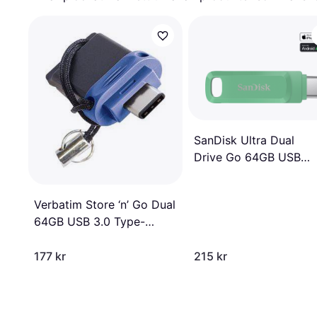
SanDisk Ultra Dual
Drive Go 64GB USB
Type-C/Type-A
Absinthe Green
Verbatim Store ‘n’ Go Dual
64GB USB 3.0 Type-
A/Type-C
177 kr
215 kr