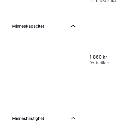
SO-DIMM DDR4
(KVR32S22D8/16)
Minneskapacitet
1 860 kr
9+ butiker
Minneshastighet