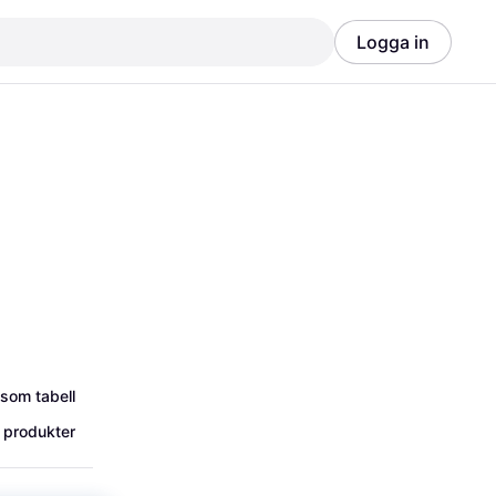
Logga in
Annons
Annons
 som tabell
 produkter