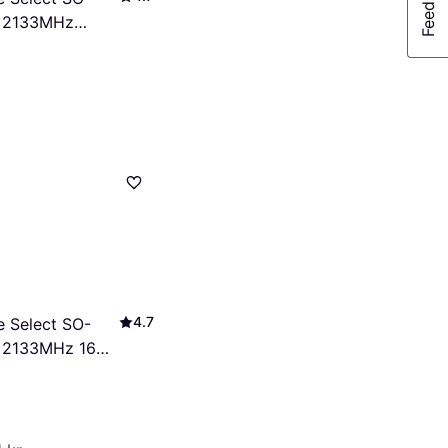
 2133MHz
4M2A2133C15)
4.7
e Select SO-
 2133MHz 16GB
4M1A2133C15)