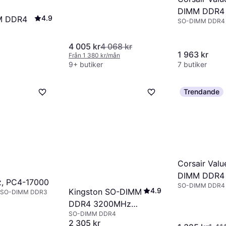
(KCP432SD8/32)
DIMM DDR4
4.9
M DDR4
SO-DIMM DDR4
2x8GB
(CMSO16GX
4 005 kr
4 068 kr
1 963 kr
Från 1 380 kr/mån
9+ butiker
7 butiker
Trendande
Corsair Valu
DIMM DDR4
, PC4-17000
SO-DIMM DDR4
(CMSO16GX
4.9
Kingston SO-DIMM
 SO-DIMM DDR3
DDR4 3200MHz
SO-DIMM DDR4
16GB
2 305 kr