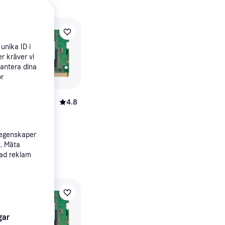
unika ID i
r kräver vi
hantera dina
ör
4.8
R4 3200MHz
4SFRA32A)
M DDR4
 egenskaper
t. Mäta
sad reklam
gar