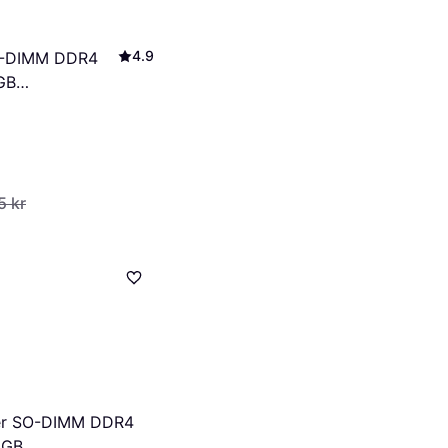
4.9
O-DIMM DDR4
GB
/8)
5 kr
wer SO-DIMM DDR4
6GB