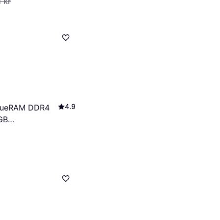
1 kr
4.9
alueRAM DDR4
GB
8/8)