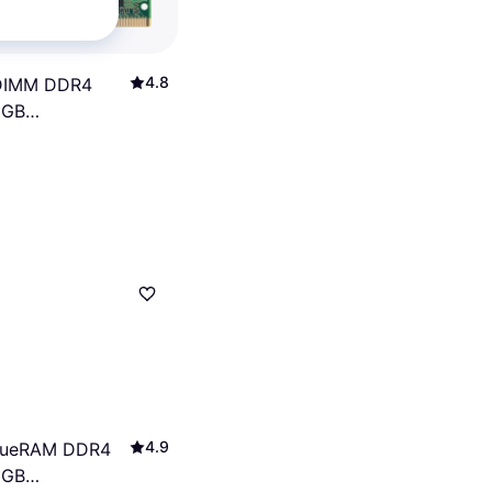
4.8
-DIMM DDR4
6GB
A32A)
4.9
alueRAM DDR4
6GB