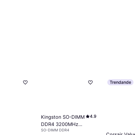
Trendande
4.9
Kingston SO-DIMM
DDR4 3200MHz
SO-DIMM DDR4
32GB
Corsair Valu