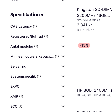
Kingston SO-DIM
Specifikationer
3200MHz 16GB
SO-DIMM DDR4
(KCP432SS8/16)
2 341 kr
CAS Latency
9+ butiker
Registrerad/Buffrad
-15%
Antal moduler
Minnesmodulers kapacitet
Belysning
Systemspecifik
EXPO
HP 8GB, 2400MHz
DDR4, SO-DIMM DDR4,
XMP
ECC