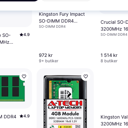
Kingston Fury Impact
SO-DIMM DDR4
Crucial SO
SO-DIMM DDR4
3200MHz 8GB
3200MHz 1
(KF432S20IB/8)
4.9
SO-DIMM DDR4
e SO-
(CT16G4SFR
0MHz
972 kr
1 514 kr
400C16)
9+ butiker
8 butiker
4.9
AM DDR4
Kingston V
3200MHz 1