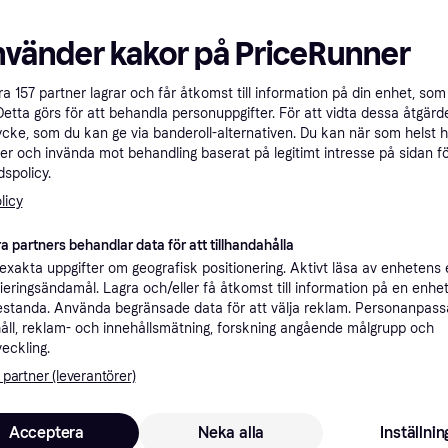
a filter
nvänder kakor på PriceRunner
åra
157
partner lagrar och får åtkomst till information på din enhet, som 
Detta görs för att behandla personuppgifter. För att vidta dessa åtgärde
ycke, som du kan ge via banderoll-alternativen. Du kan när som helst 
er och invända mot behandling baserat på legitimt intresse på sidan f
spolicy.
licy
Crucial DD
4.7
Kingston FURY
4.8
 DDR4
8GB (CT8G
IMPACT DDR4
a partners behandlar data för att tillhandahålla
DDR4, SO-DIM
SO-DIMM DDR4
3200MHZ 32GB
xakta uppgifter om geografisk positionering. Aktivt läsa av enhetens
2A)
ifieringsändamål. Lagra och/eller få åtkomst till information på en enhe
3 143 kr
3 179 kr
(KF432S20IBK2 /
838 kr
standa. Använda begränsade data för att välja reklam. Personanpas
Från 1 083 kr/mån
32)
9+ butiker
9 butiker
åll, reklam- och innehållsmätning, forskning angående målgrupp och
veckling.
 partner (leverantörer)
Acceptera
Neka alla
Inställnin