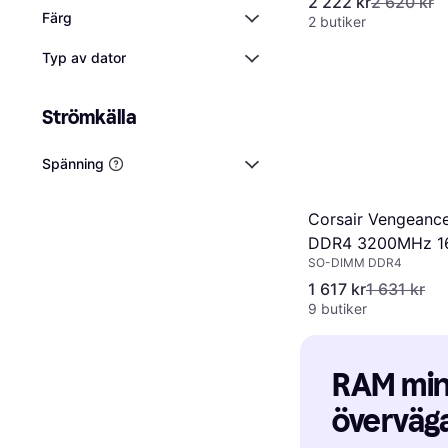
2 222 kr
2 620 kr
Färg
2 butiker
Typ av dator
Strömkälla
Spänning
Corsair Vengean
DDR4 3200MHz 1
SO-DIMM DDR4
(CMSX16GX4M1A
1 617 kr
1 631 kr
9 butiker
RAM minn
överväga