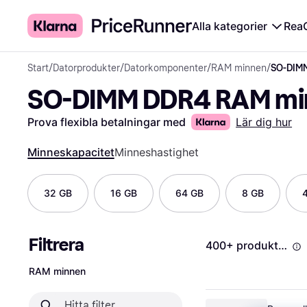
Alla kategorier
Rea
Start
/
Datorprodukter
/
Datorkomponenter
/
RAM minnen
/
SO-DIM
SO-DIMM DDR4 RAM mi
Prova flexibla betalningar med
Lär dig hur
Minneskapacitet
Minneshastighet
32 GB
16 GB
64 GB
8 GB
Filtrera
400+ produkter
RAM minnen