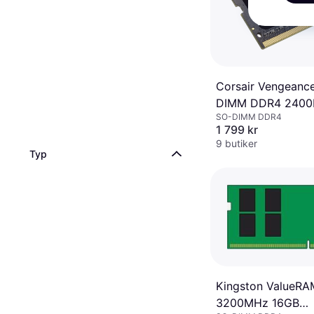
Corsair Vengeanc
DIMM DDR4 240
SO-DIMM DDR4
16GB
1 799 kr
(CMSX16GX4M1A2
9 butiker
Typ
Kingston ValueR
3200MHz 16GB