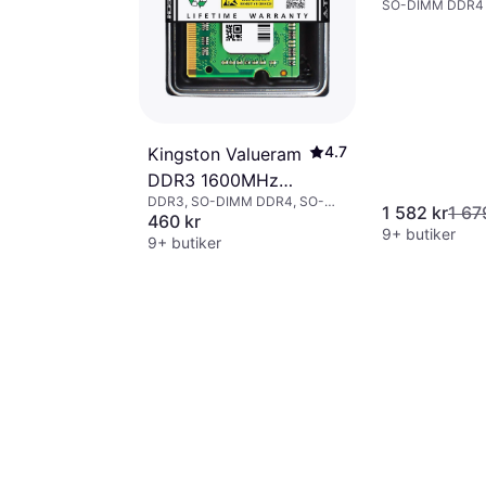
SO-DIMM DDR4
(KVR32S22S
4.7
Kingston Valueram
DDR3 1600MHz
DDR3, SO-DIMM DDR4, SO-
4GB
1 582 kr
1 67
DIMM DDR3
460 kr
(KVR16S11S8/4)
9+ butiker
9+ butiker