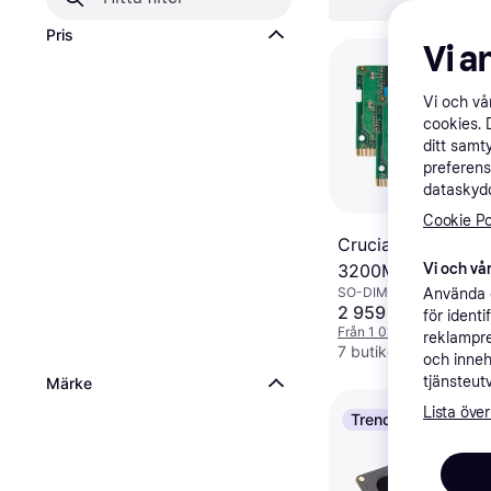
Rensa all
Pris
Vi a
Vi och v
cookies. 
ditt samt
preferens
dataskydd
Cookie Po
Crucial SO-DIMM
3200MHz 2x16GB
Vi och vår
SO-DIMM DDR4, DDR4
Använda e
(CT2K16G4SFRA3
2 959 kr
för ident
Från 1 019 kr/mån
reklampre
7 butiker
och inneh
tjänsteut
Märke
Lista över
Trendande