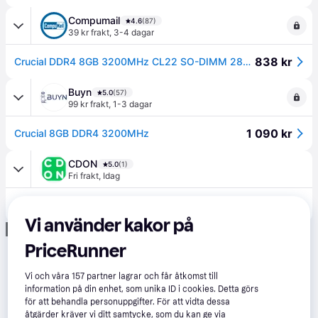
Compumail
4.6
(87)
39 kr frakt
,
3-4 dagar
838 kr
Crucial DDR4 8GB 3200MHz CL22 SO-DIMM 288-PIN --> I externt lager, forväntat leveransdatum hos dig 11-08-2026
Buyn
5.0
(57)
99 kr frakt
,
1-3 dagar
1 090 kr
Crucial 8GB DDR4 3200MHz
CDON
5.0
(1)
Fri frakt
,
Idag
943 kr
Crucial - DDR4 - modul - 8 GB - SO DIMM 260-pin / PC4-25600 - ej buffrad
Vi använder kakor på
Annons
PriceRunner
Vi och våra
157
partner lagrar och får åtkomst till
information på din enhet, som unika ID i cookies. Detta görs
för att behandla personuppgifter. För att vidta dessa
åtgärder kräver vi ditt samtycke, som du kan ge via