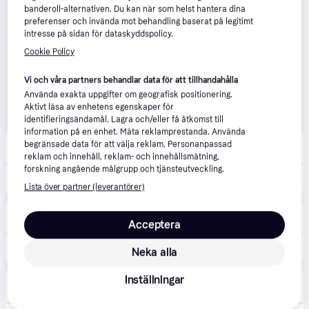
banderoll-alternativen. Du kan när som helst hantera dina
preferenser och invända mot behandling baserat på legitimt
intresse på sidan för dataskyddspolicy.
Cookie Policy
Vi och våra partners behandlar data för att tillhandahålla
Använda exakta uppgifter om geografisk positionering.
Aktivt läsa av enhetens egenskaper för
identifieringsändamål. Lagra och/eller få åtkomst till
information på en enhet. Mäta reklamprestanda. Använda
Buyersclub
1.0
(1)
begränsade data för att välja reklam. Personanpassad
Fri frakt
,
3-4 dagar
reklam och innehåll, reklam- och innehållsmätning,
forskning angående målgrupp och tjänsteutveckling.
1 108 kr
Crucial - DDR4 - modul - 8 GB - SO DIMM 260-pin / PC4-25600 - ej buffrad
Lista över partner (leverantörer)
Alina
5.0
(1)
Beställningsvara
Acceptera
1 319 kr
Crucial DDR4 SO-DIMM - 8GB - 3200MHz - CL22
Neka alla
Inställningar
Amazon
Beställningsvara