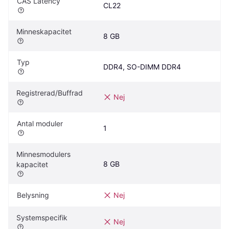
CAS Latency
CL22
Minneskapacitet
8 GB
Typ
DDR4, SO-DIMM DDR4
Registrerad/Buffrad
Nej
Antal moduler
1
Minnesmodulers 
8 GB
kapacitet
Belysning
Nej
Systemspecifik
Nej