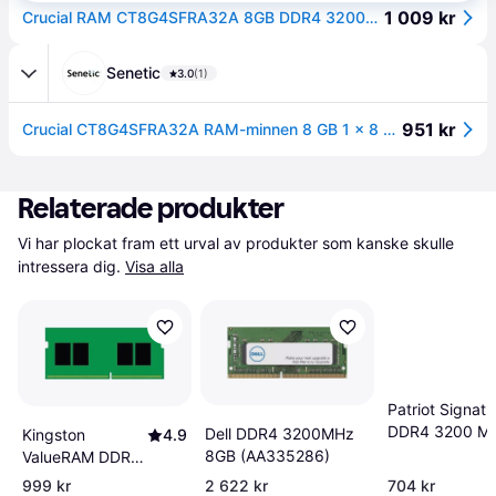
1 009 kr
Crucial RAM CT8G4SFRA32A 8GB DDR4 3200MHz CL22 (eller 2933MHz eller 2666MHz) Laptopminne
Senetic
3.0
(1)
951 kr
Crucial CT8G4SFRA32A RAM-minnen 8 GB 1 x 8 GB DDR4 CT8G4SFRA32A
Relaterade produkter
Vi har plockat fram ett urval av produkter som kanske skulle 
intressera dig.
Visa alla
Patriot Signatu
DDR4 3200 M
Dell DDR4 3200MHz
Kingston
4.9
(PSD48G3200
8GB (AA335286)
ValueRAM DDR4
3200MHz 8GB
999 kr
2 622 kr
704 kr