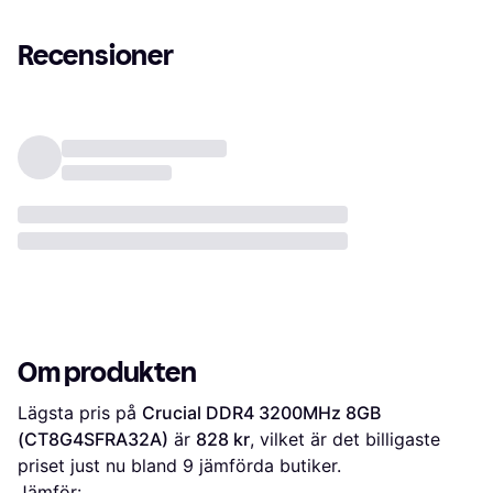
(KVR32S22S8/8)
Recensioner
Om produkten
Lägsta pris på 
Crucial DDR4 3200MHz 8GB 
(CT8G4SFRA32A)
 är 
828 kr
, vilket är det billigaste 
priset just nu bland 
9
 jämförda butiker.
Jämför: