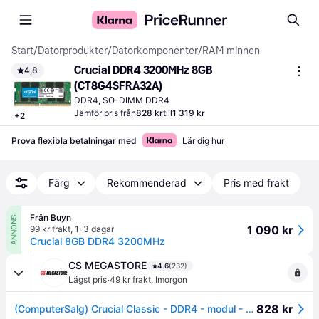
Start
/
Datorprodukter
/
Datorkomponenter
/
RAM minnen
Crucial DDR4 3200MHz 8GB 
4,8
(CT8G4SFRA32A)
DDR4, SO-DIMM DDR4
Jämför pris från
828 kr
till
1 319 kr
+
2
Prova flexibla betalningar med
Lär dig hur
Färg
Rekommenderad
Pris med frakt
Från Buyn
ANNONS
1 090 kr
99 kr frakt
,
1-3 dagar
Crucial 8GB DDR4 3200MHz
CS MEGASTORE
4.6
(232)
·
Lägst pris
49 kr frakt
,
Imorgon
828 kr
(ComputerSalg) Crucial Classic - DDR4 - modul - 8 GB - DIMM 288-pin - 3200 MT/s / PC4-25600 - CL22 - 1.2 V - ej buffrad - grön