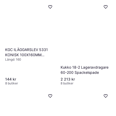
KGC ILÄGGARSLEV 5331
KONISK 100X160MM
Längd: 160
Spackelspade
Kukko 18-2 Lageravdragare
60-200 Spackelspade
144 kr
2 213 kr
8 butiker
8 butiker