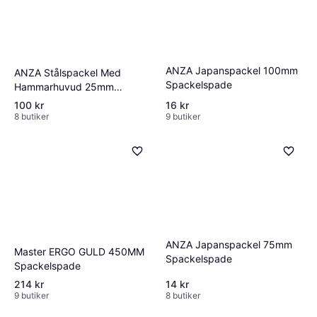
ANZA Japanspackel 100mm
ANZA Stålspackel Med
Spackelspade
Hammarhuvud 25mm
Spackelspade
100 kr
16 kr
8 butiker
9 butiker
ANZA Japanspackel 75mm
Master ERGO GULD 450MM
Spackelspade
Spackelspade
214 kr
14 kr
9 butiker
8 butiker