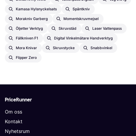
Kamasa Hylsnyckelsats
Späntkniv
Morakniv Garberg
Momentskruvmejsel
Öljetter Verktyg
Skruvstäd
Laser Vattenpass
Fällkniven F1
Digital Vinkelmätare Handverktyg
Mora Knivar
Skruvstycke
Snabbvinkel
Flipper Zero
PriceRunner
Om oss
Kontakt
Nyhetsrum