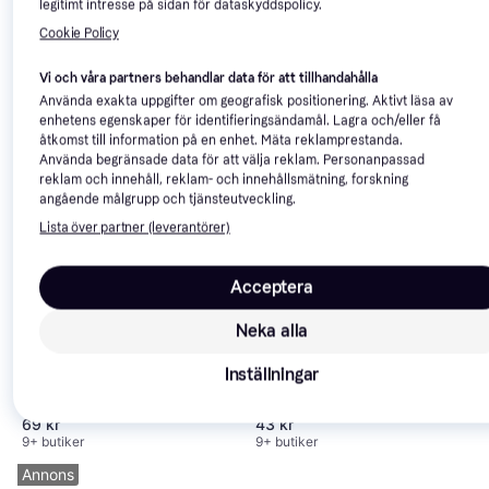
legitimt intresse på sidan för dataskyddspolicy.
Cookie Policy
Speedheater SH
Vi och våra partners behandlar data för att tillhandahålla
ANZA 642010 Spackelspade
PROFILSKRAPA
Använda exakta uppgifter om geografisk positionering. Aktivt läsa av
Längd: 100
Spackelspade
enhetens egenskaper för identifieringsändamål. Lagra och/eller få
36 kr
326 kr
åtkomst till information på en enhet. Mäta reklamprestanda.
9+ butiker
7 butiker
Använda begränsade data för att välja reklam. Personanpassad
reklam och innehåll, reklam- och innehållsmätning, forskning
angående målgrupp och tjänsteutveckling.
Lista över partner (leverantörer)
Acceptera
Neka alla
ANZA 642015 Spackelspade
ANZA 5256126
Längd: 150
Inställningar
Spackelspade
Djup: 40, Höjd: 260, Längd: 50
69 kr
43 kr
9+ butiker
9+ butiker
Annons