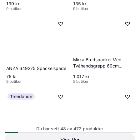
139 kr
135 kr
9 butiker
9 butiker
Mirka Bredspackel Med
Tvåhandsgrepp 60cm
ANZA 649275 Spackelspade
Spackelspade
75 kr
1 017 kr
9 butiker
5 butiker
Trendande
Du har sett 48 av 472 produkter.
Visa fler