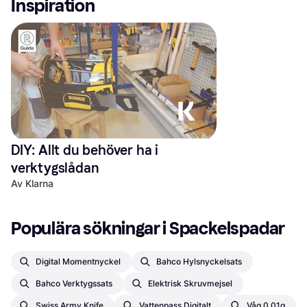
Inspiration
DIY: Allt du behöver ha i 
verktygslådan
Av Klarna
Populära sökningar i Spackelspadar
Digital Momentnyckel
Bahco Hylsnyckelsats
Bahco Verktygssats
Elektrisk Skruvmejsel
Swiss Army Knife
Vattenpass Digitalt
Våg 0.01g