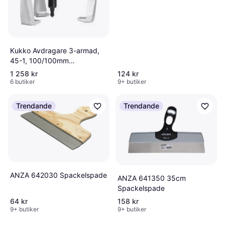
Kukko Avdragare 3-armad,
45-1, 100/100mm
Spackelspade
1 258 kr
124 kr
6 butiker
9+ butiker
Trendande
Trendande
ANZA 642030 Spackelspade
ANZA 641350 35cm
Spackelspade
64 kr
158 kr
9+ butiker
9+ butiker