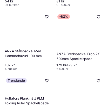
54 kr
81 kr
9+ butiker
9+ butiker
-63%
ANZA Stålspackel Med
ANZA Bredspackel Ergo 2K
Hammarhuvud 100 mm
600mm Spackelspade
Spackelspade
107 kr
179 kr
479 kr
4 butiker
6 butiker
Trendande
Hultafors Plankmått PLM
Folding Ruler Spackelspade