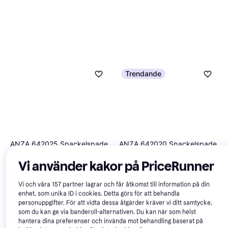
Trendande
ANZA 642025 Spackelspade
ANZA 642020 Spackelspade
Längd: 250
Längd: 200
Vi använder kakor på PriceRunner
57 kr
51 kr
9+ butiker
9+ butiker
Vi och våra
157
partner lagrar och får åtkomst till information på din
enhet, som unika ID i cookies. Detta görs för att behandla
Trendande
personuppgifter. För att vidta dessa åtgärder kräver vi ditt samtycke,
som du kan ge via banderoll-alternativen. Du kan när som helst
hantera dina preferenser och invända mot behandling baserat på