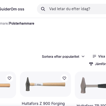
Guider
Om oss
mare
/
Polsterhammare
Visa
Sortera efter popularitet
Jämför
Hultafors Z 900 Forging
Hultafors ZR 10