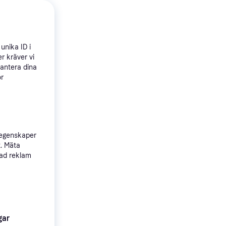
unika ID i
r kräver vi
hantera dina
ör
 egenskaper
e400 G
t. Mäta
sad reklam
gar