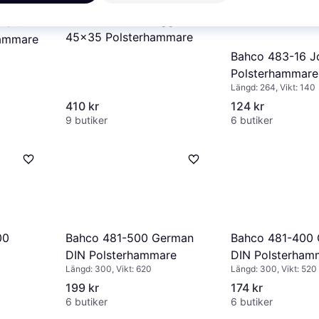
Hultafors SSR Släggskaft
 Rakt
45x35 Polsterhammare
hammare
Bahco 483-16 J
Polsterhammare
Längd: 264, Vikt: 140
410 kr
124 kr
9 butiker
6 butiker
Bahco 481-500 German
Bahco 481-400
00
DIN Polsterhammare
DIN Polsterham
Längd: 300, Vikt: 620
Längd: 300, Vikt: 520
199 kr
174 kr
6 butiker
6 butiker