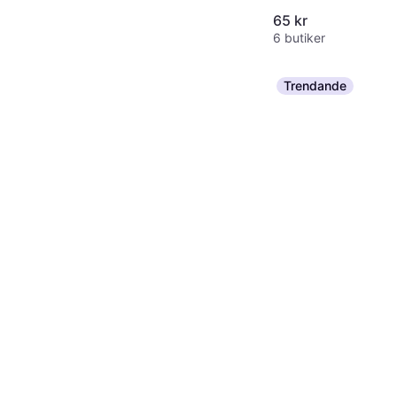
65 kr
6 butiker
Trendande