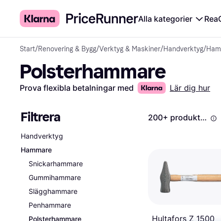
Alla kategorier
Rea
Start
/
Renovering & Bygg
/
Verktyg & Maskiner
/
Handverktyg
/
Ham
Polsterhammare
Prova flexibla betalningar med
Lär dig hur
Filtrera
200+ produkter
Handverktyg
Hammare
Snickarhammare
Gummihammare
Slägghammare
Penhammare
Hultafors Z 1500
Polsterhammare