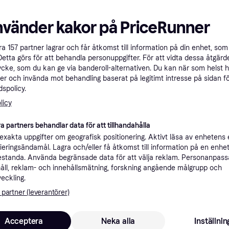
Polsterhammare
Polsterhammare
Vikt: 900
Vikt: 1000
nvänder kakor på PriceRunner
465 kr
750 kr
9+ butiker
9+ butiker
åra
157
partner lagrar och får åtkomst till information på din enhet, som 
Detta görs för att behandla personuppgifter. För att vidta dessa åtgärde
ycke, som du kan ge via banderoll-alternativen. Du kan när som helst 
er och invända mot behandling baserat på legitimt intresse på sidan f
spolicy.
licy
a partners behandlar data för att tillhandahålla
Sonic
Facom 205C.50
xakta uppgifter om geografisk positionering. Aktivt läsa av enhetens
Smideshammar
 YSS
ifieringsändamål. Lagra och/eller få åtkomst till information på en enhe
Polsterhammare
Polsterhammare
standa. Använda begränsade data för att välja reklam. Personanpas
 skaft
Längd: 320, Vikt: 580
åll, reklam- och innehållsmätning, forskning angående målgrupp och
299 kr
188 kr
veckling.
8 butiker
8 butiker
 partner (leverantörer)
Acceptera
Neka alla
Inställnin