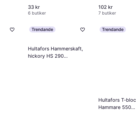
33 kr
102 kr
6 butiker
7 butiker
Trendande
Trendande
Hultafors Hammerskaft,
hickory HS 290
Polsterhammare
Hultafors T-bl
Hammare 550
Polsterhammare