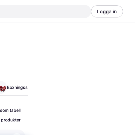
Logga in
Annons
Annons
Boxningsset
Mittsar
 som tabell
 produkter