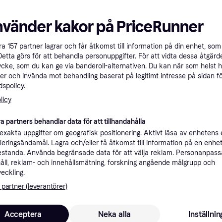
nvänder kakor på PriceRunner
åra
157
partner lagrar och får åtkomst till information på din enhet, som 
Detta görs för att behandla personuppgifter. För att vidta dessa åtgärde
ycke, som du kan ge via banderoll-alternativen. Du kan när som helst 
er och invända mot behandling baserat på legitimt intresse på sidan f
spolicy.
licy
 3.0
a partners behandlar data för att tillhandahålla
xakta uppgifter om geografisk positionering. Aktivt läsa av enhetens
ifieringsändamål. Lagra och/eller få åtkomst till information på en enhe
standa. Använda begränsade data för att välja reklam. Personanpas
åll, reklam- och innehållsmätning, forskning angående målgrupp och
veckling.
 partner (leverantörer)
Acceptera
Neka alla
Inställnin