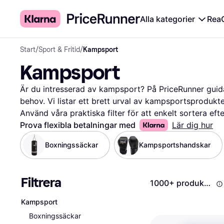
Alla kategorier
Rea
Start
/
Sport & Fritid
/
Kampsport
Kampsport
Är du intresserad av kampsport? På PriceRunner guidar v
behov. Vi listar ett brett urval av kampsportsprodukter
Använd våra praktiska filter för att enkelt sortera efte
användarrecensioner. Det hjälper dig att snabbt hitta
Prova flexibla betalningar med
Lär dig hur
din budget. Oavsett om du letar efter handskar, skydds
Boxningssäckar
Kampsportshandskar
du jämföra priser och funktioner för att göra det rätt
från andra användare för att få en bättre förståelse a
Vi ser till att du får mest värde för dina pengar genom
Filtrera
1000+ produkter
på ett och samma ställe. Börja här för att hitta den b
Mer om kampsport »
Kampsport
Boxningssäckar