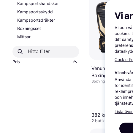
Kampsportshandskar
Kampsportsskydd
Vi a
Kampsportsdräkter
Vi och v
Boxningsset
cookies. 
Mittsar
ditt samt
preferens
dataskydd
Cookie Po
Pris
Venum Challenger
Vi och vår
Boxing Gloves
Använda e
Boxningshandskar
för ident
reklampre
och inneh
tjänsteut
Lista över
382 kr
2 butiker