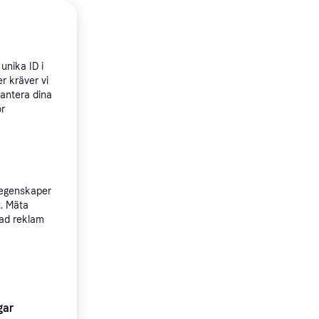
unika ID i
r kräver vi
hantera dina
ör
 egenskaper
t. Mäta
sad reklam
gar