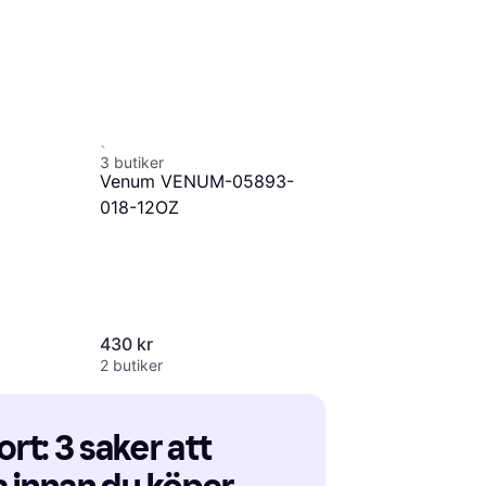
Tunturi Stående Päronboll
969 kr
Ball
3 butiker
Venum VENUM-05893-
018-12OZ
430 kr
2 butiker
t: 3 saker att 