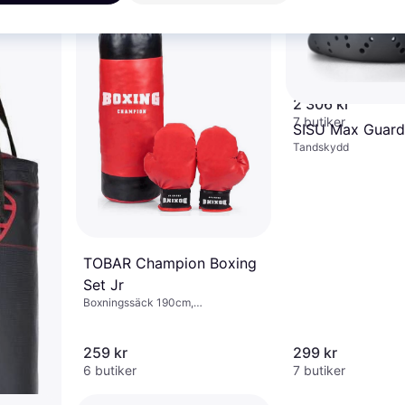
Everlast Power 
Freestanding P
Boxningssäck 55cm
2 306 kr
7 butiker
Master Standing Punching
SISU Max Guard
Bag 175cm
Tandskydd
Boxningssäck 175cm
2 939 kr
Från 1 012 kr/mån
6 butiker
TOBAR Champion Boxing
Set Jr
Boxningssäck 190cm,
Boxningshandskar
259 kr
299 kr
6 butiker
7 butiker