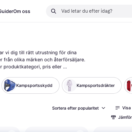
Guider
Om oss
i dig till rätt utrustning för dina 
 från olika märken och återförsäljare. 
r produktkategori, pris eller 
 det som passar dina preferenser och 
utrustning eller träningskläder, kan 
Kampsportsskydd
Kampsportsdräkter
a valet. Du kan också läsa recensioner 
v produkternas kvalitet och prestanda. 
 att ge dig all information du behöver 
Visa
Sortera efter popularitet
ästa utrustningen för din kampsport!
Jämför