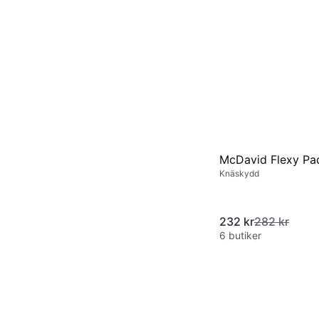
McDavid Flexy Pa
Knäskydd
232 kr
282 kr
6 butiker