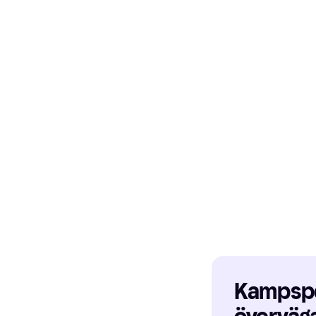
MCU-Sport Speed 
Pro
Speed Bag 155cm
1 389 kr
3 butiker
Kampspor