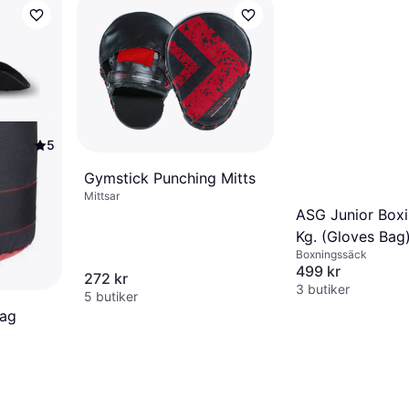
5
Gymstick Punching Mitts
Mittsar
ASG Junior Boxi
Kg. (Gloves Bag
Boxningssäck
Black/Gold
499 kr
272 kr
3 butiker
5 butiker
Bag