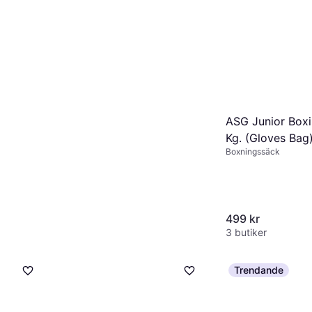
Everlast Inflatable Boxing
Bag
499 kr
2 butiker
ASG Junior Boxi
Kg. (Gloves Bag
Boxningssäck
Black/White
499 kr
3 butiker
Trendande