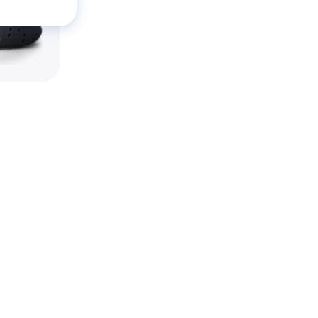
Core
unch Bag