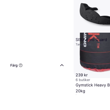
SISU Aero Guard
Tandskydd
Färg
239 kr
6 butiker
Gymstick Heavy 
20kg
Boxningssäck 90cm
706 kr
5 butiker