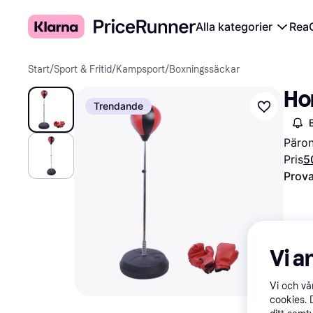
Alla kategorier
Rea
Start
/
Sport & Fritid
/
Kampsport
/
Boxningssäckar
Ho
Trendande
Päro
Pris
5
Prova
Vi a
Vi och v
cookies. 