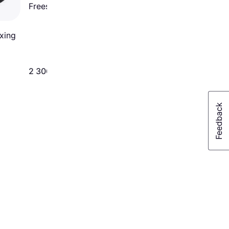
Freestanding Punch Bag
xing
2 306 kr
179 kr