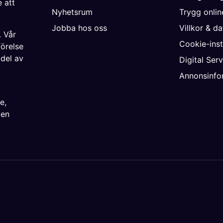
 att
Nyhetsrum
Trygg onli
Jobba hos oss
Villkor & d
. Vår
Cookie-inst
förelse
 del av
Digital Ser
Annonsinfo
ke
,
ien