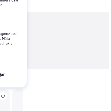
hantera dina
ör
nderad
 egenskaper
t. Mäta
sad reklam
03 kr
gar
Visa alla