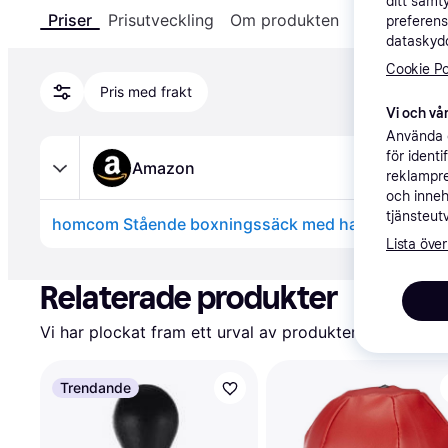
ditt samt
Priser
Prisutveckling
Om produkten
Specifikatio
preferens
dataskydd
Cookie Po
Pris med frakt
Vi och vår
Använda e
för ident
Amazon
reklampre
och inneh
tjänsteut
homcom Stående boxningssäck med handskar och
Lista över
Annons
Relaterade produkter
Vi har plockat fram ett urval av produkter som kanske 
Trendande