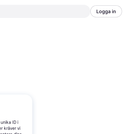
Logga in
Annons
Annons
unika ID i
r kräver vi