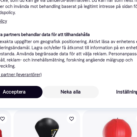
ycke, som du kan ge via banderoll-alternativen. Du kan när som helst 
ner
er och invända mot behandling baserat på legitimt intresse på sidan f
spolicy.
licy
Rekomme
a partners behandlar data för att tillhandahålla
xakta uppgifter om geografisk positionering. Aktivt läsa av enhetens
ifieringsändamål. Lagra och/eller få åtkomst till information på en enhe
standa. Använda begränsade data för att välja reklam. Personanpas
åll, reklam- och innehållsmätning, forskning angående målgrupp och
veckling.
5
 pump
 partner (leverantörer)
Acceptera
Neka alla
Inställnin
skulle intressera dig.