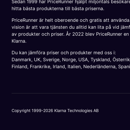
Sedan 1999 har PriceRunner hjälpt miljontals besökare
hitta bästa produkterna till bästa priserna.
PriceRunner är helt oberoende och gratis att använda
vision är att vara tjänsten du alltid kan lita på vid jäm
av produkter och priser. År 2022 blev PriceRunner en
Klarna.
Du kan jämföra priser och produkter med oss i:
Danmark
,
UK
,
Sverige
,
Norge
,
USA
,
Tyskland
,
Österri
Finland
,
Frankrike
,
Irland
,
Italien
,
Nederländerna
,
Span
Copyright 1999-2026 Klarna Technologies AB