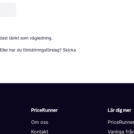
dast tänkt som vägledning.

ller har du förbättringsförslag? Skicka 
PriceRunner
Lär dig mer
Om oss
PriceRunne
Kontakt
Vanliga frå