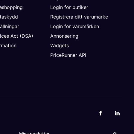
neshopping
Login för butiker
ataskydd
Registrera ditt varumärke
ällningar
Login för varumärken
vices Act (DSA)
Annonsering
rmation
Widgets
PriceRunner API
Mina produkter