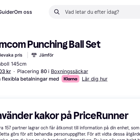
Guider
Om oss
mcom Punching Ball Set
Bevaka pris
Jämför
nboll 145cm
03 kr
·
Placering 
80 
i 
Boxningssäckar
 flexibla betalningar med
Lär dig hur
nvänder kakor på PriceRunner
åra
157
partner lagrar och får åtkomst till information på din enhet, som 
Detta görs för att behandla personuppgifter. För att vidta dessa åtgärde