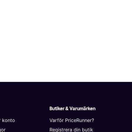
Butiker & Varumärken
r konto
Varför PriceRunner?
gor
Registrera din butik