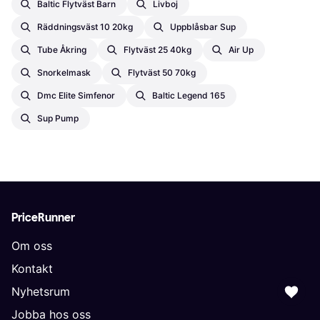
Baltic Flytväst Barn
Livboj
Räddningsväst 10 20kg
Uppblåsbar Sup
Tube Åkring
Flytväst 25 40kg
Air Up
Snorkelmask
Flytväst 50 70kg
Dmc Elite Simfenor
Baltic Legend 165
Sup Pump
PriceRunner
Om oss
Kontakt
Nyhetsrum
Jobba hos oss