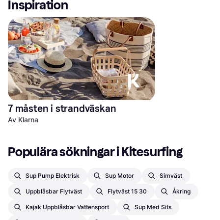
Inspiration
7 måsten i strandväskan
Av Klarna
Populära sökningar i Kitesurfing
Sup Pump Elektrisk
Sup Motor
Simväst
Uppblåsbar Flytväst
Flytväst 15 30
Åkring
Kajak Uppblåsbar Vattensport
Sup Med Sits