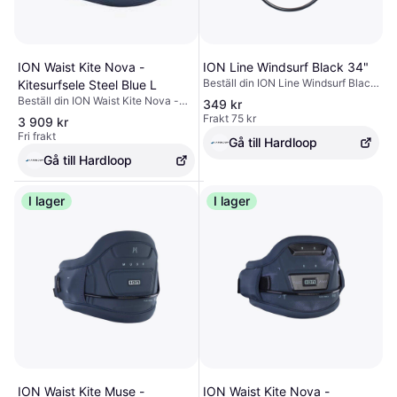
ION Waist Kite Nova -
ION Line Windsurf Black 34"
Beställ din ION Line Windsurf Black
Kitesurfsele Steel Blue L
34" -utrustning på Hardloop ✓ Fri
Beställ din ION Waist Kite Nova -
349 kr
frakt & returer ✓ Expertråd
Kitesurfsele Steel Blue L -
Frakt 75 kr
3 909 kr
utrustning på Hardloop ✓ Fri frakt &
Fri frakt
Gå till Hardloop
returer ✓ Expertråd
Gå till Hardloop
I lager
I lager
ION Waist Kite Muse -
ION Waist Kite Nova -