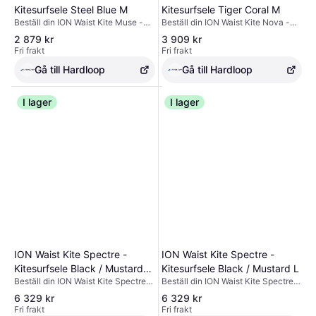
Kitesurfsele Steel Blue M
Kitesurfsele Tiger Coral M
Beställ din ION Waist Kite Muse -
Beställ din ION Waist Kite Nova -
Kitesurfsele Steel Blue M -
Kitesurfsele Tiger Coral M -
2 879 kr
3 909 kr
utrustning på Hardloop ✓ Fri frakt &
utrustning på Hardloop ✓ Fri frakt &
Fri frakt
Fri frakt
returer ✓ Expertråd
returer ✓ Expertråd
Gå till Hardloop
Gå till Hardloop
I lager
I lager
Mystic Kort Kite Säkerhetslina
Kite
471 kr
1 butik
ION Waist Kite Spectre -
ION Waist Kite Spectre -
Kitesurfsele Black / Mustard
Kitesurfsele Black / Mustard L
Beställ din ION Waist Kite Spectre -
Beställ din ION Waist Kite Spectre -
XS
Kitesurfsele Black / Mustard XS -
Kitesurfsele Black / Mustard L -
6 329 kr
6 329 kr
utrustning på Hardloop ✓ Fri frakt &
utrustning på Hardloop ✓ Fri frakt &
Fri frakt
Fri frakt
returer ✓ Expertråd
returer ✓ Expertråd