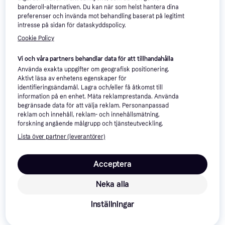
banderoll-alternativen. Du kan när som helst hantera dina
preferenser och invända mot behandling baserat på legitimt
intresse på sidan för dataskyddspolicy.
Cookie Policy
ION Waist Kite Spectre -
ION Waist Kite Axxis - Black
Black
Vi och våra partners behandlar data för att tillhandahålla
5 996 kr
2 391 kr
Använda exakta uppgifter om geografisk positionering.
2 butiker
2 butiker
Aktivt läsa av enhetens egenskaper för
identifieringsändamål. Lagra och/eller få åtkomst till
Annons
information på en enhet. Mäta reklamprestanda. Använda
begränsade data för att välja reklam. Personanpassad
reklam och innehåll, reklam- och innehållsmätning,
forskning angående målgrupp och tjänsteutveckling.
Lista över partner (leverantörer)
Acceptera
Neka alla
Inställningar