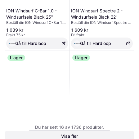
ION Windsurf C-Bar 1.0 -
ION Windsurf Spectre 2 -
Windsurfsele Black 25"
Windsurfsele Black 22"
Beställ din ION Windsurf C-Bar 1.0 -
Beställ din ION Windsurf Spectre 2
Windsurfsele Black 25" -utrustning
- Windsurfsele Black 22" -
1 039 kr
1 609 kr
på Hardloop ✓ Fri frakt & returer ✓
utrustning på Hardloop ✓ Fri frakt &
Frakt 75 kr
Fri frakt
Expertråd
returer ✓ Expertråd
Gå till Hardloop
Gå till Hardloop
I lager
I lager
ION Kite Spectre 2 -
ION Kite Spectre 2 -
Du har sett 16 av 1736 produkter.
Wingsurfsele Black 22"
Wingsurfsele Black 25"
Visa fler
Beställ din ION Kite Spectre 2 -
Beställ din ION Kite Spectre 2 -