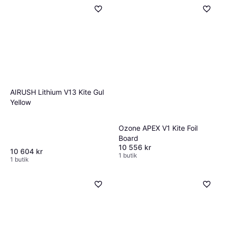
Mystic Wing Boardleash
Waist Dyneema - Black
890 kr
1 butik
AIRUSH Lithium V13 Kite Gul
Yellow
Ozone APEX V1 Kite Foil
Board
10 556 kr
10 604 kr
1 butik
1 butik