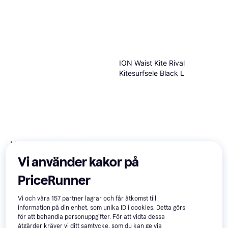
ION Waist Kite Rival
Kitesurfsele Black L
Mystic Wingleash Waist
Dyneema - Black
2 841 kr
Vi använder kakor på
433 kr
2 butiker
2 butiker
PriceRunner
Vi och våra
157
partner lagrar och får åtkomst till
information på din enhet, som unika ID i cookies. Detta görs
för att behandla personuppgifter. För att vidta dessa
åtgärder kräver vi ditt samtycke, som du kan ge via