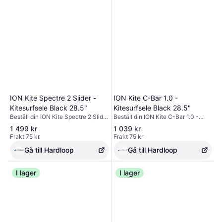
ION Kite Spectre 2 Slider -
ION Kite C-Bar 1.0 -
Kitesurfsele Black 28.5"
Kitesurfsele Black 28.5"
Beställ din ION Kite Spectre 2 Slider
Beställ din ION Kite C-Bar 1.0 -
- Kitesurfsele Black 28.5" -
Kitesurfsele Black 28.5" -utrustning
1 499 kr
1 039 kr
utrustning på Hardloop ✓ Fri frakt &
på Hardloop ✓ Fri frakt & returer ✓
Frakt 75 kr
Frakt 75 kr
returer ✓ Expertråd
Expertråd
Gå till Hardloop
Gå till Hardloop
I lager
I lager