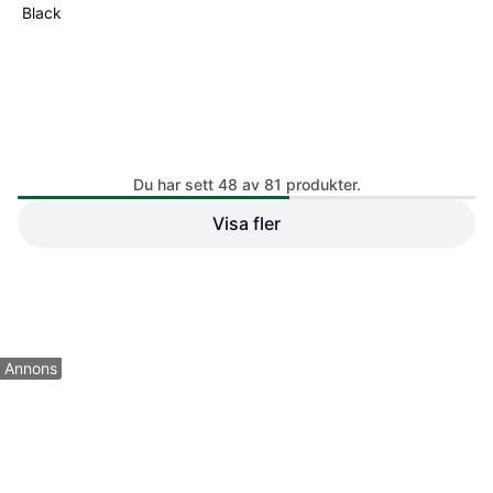
Black
Du har sett 48 av 81 produkter.
Visa fler
1 300 kr
1 butik
1
2
Annons