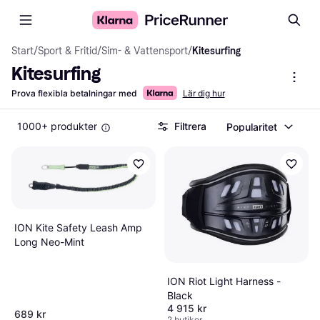
Start
/
Sport & Fritid
/
Sim- & Vattensport
/
Kitesurfing
Kitesurfing
Prova flexibla betalningar med
Lär dig hur
1000+ produkter
Filtrera
Popularitet
ION Kite Safety Leash Amp
Long Neo-Mint
ION Riot Light Harness -
Black
4 915 kr
689 kr
2 butiker