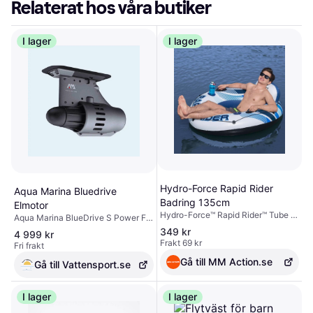
Relaterat hos våra butiker
I lager
I lager
Hydro-Force Rapid Rider
Aqua Marina Bluedrive
Badring 135cm
Elmotor
Hydro-Force™ Rapid Rider™ Tube är
Aqua Marina BlueDrive S Power Fin
det perfekta sättet att njuta av
PF-240S är en revolutionerande
349 kr
4 999 kr
avkopplande nöjen i solen och på
elektrisk fenlösning för stand-up
Frakt 69 kr
Fri frakt
vattnet. Denna hållbara tub för
paddleboard (SUP) och
sjöar och floder har plats för en
Gå till MM Action.se
kajakentusiaster. Den är utformad
Gå till Vattensport.se
vuxen och har överlägset Inflata-
för att erbjuda en enkel och
Shield™ punkteringsbeständigt
energieffektiv metod för att kraftigt
material. Tuben har också 2
öka din hastighet och räckvidd på
I lager
I lager
inbyggda mugghållare så att din
vattnet. Med sin kompakta och