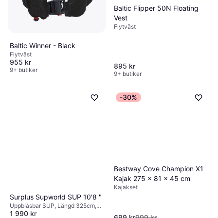
Baltic Flipper 50N Floating
Vest
Flytväst
Baltic Winner - Black
Flytväst
955 kr
895 kr
9+ butiker
9+ butiker
-30%
Bestway Cove Champion X1
Kajak 275 x 81 x 45 cm
Kajakset
Surplus Supworld SUP 10'8 "
Uppblåsbar SUP, Längd 325cm,
1 990 kr
Senior
699 kr
999 kr