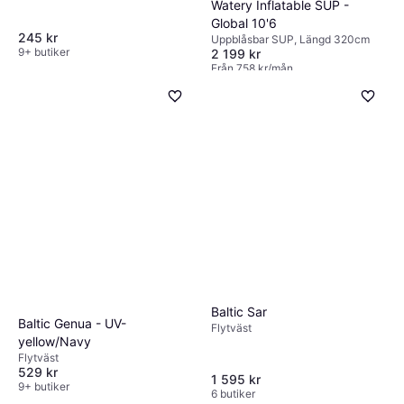
Watery Inflatable SUP -
Global 10'6
245 kr
Uppblåsbar SUP, Längd 320cm
9+ butiker
2 199 kr
Från 758 kr/mån
1 butik
Baltic Sar
Baltic Genua - UV-
Flytväst
yellow/Navy
Flytväst
529 kr
1 595 kr
9+ butiker
6 butiker