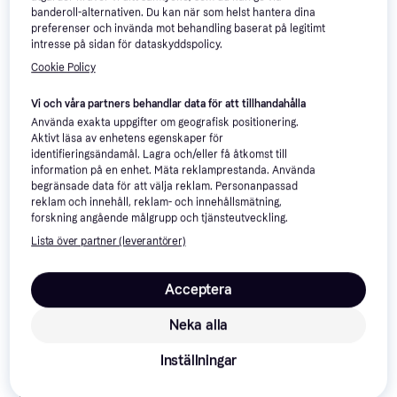
banderoll-alternativen. Du kan när som helst hantera dina
Flytväst
Uppblåsbar SUP, Längd 340cm,
1 999 kr
preferenser och invända mot behandling baserat på legitimt
Senior
599 kr
4 butiker
intresse på sidan för dataskyddspolicy.
9+ butiker
Cookie Policy
Vi och våra partners behandlar data för att tillhandahålla
Använda exakta uppgifter om geografisk positionering.
Aktivt läsa av enhetens egenskaper för
identifieringsändamål. Lagra och/eller få åtkomst till
information på en enhet. Mäta reklamprestanda. Använda
begränsade data för att välja reklam. Personanpassad
reklam och innehåll, reklam- och innehållsmätning,
forskning angående målgrupp och tjänsteutveckling.
Lista över partner (leverantörer)
Acceptera
Neka alla
Baltic SUP PRO Buoyancy
Aid White/Navy
Baltic Split Front lifejacket -
Inställningar
Flytväst
Pink
Flytväst
441 kr