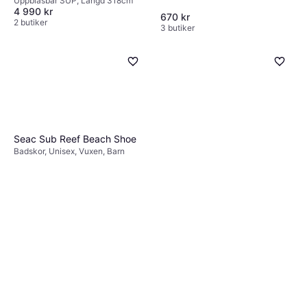
Uppblåsbar SUP, Längd 318cm
4 990 kr
670 kr
2 butiker
3 butiker
Seac Sub Reef Beach Shoe
Badskor, Unisex, Vuxen, Barn