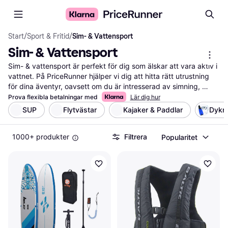
Start
/
Sport & Fritid
/
Sim- & Vattensport
Sim- & Vattensport
Sim- & vattensport är perfekt för dig som älskar att vara aktiv i 
vattnet. På PriceRunner hjälper vi dig att hitta rätt utrustning 
för dina äventyr, oavsett om du är intresserad av simning, 
paddling eller snorkling. Vi listar ett brett utbud av produkter 
Prova flexibla betalningar med
Lär dig hur
och gör det enkelt att jämföra priser från olika återförsäljare. 
SUP
Flytvästar
Kajaker & Paddlar
Dykni
Med våra praktiska filter kan du snabbt sortera efter 
produktkategori, pris eller användarrecensioner. Det gör det 
1000+ produkter
Filtrera
Popularitet
lättare för dig att hitta den utrustning som passar dina behov 
och din budget. Du kan också läsa vad andra användare 
tycker för att få en bättre förståelse för produkternas kvalitet 
och funktionalitet. Vi guidar dig till de bästa erbjudandena och 
ser till att du får mest valuta för pengarna. Börja här för att hitta 
din nästa sim- & vattensportutrustning och njut av ditt nästa 
vattenäventyr!
Mer om sim- & vattensport »