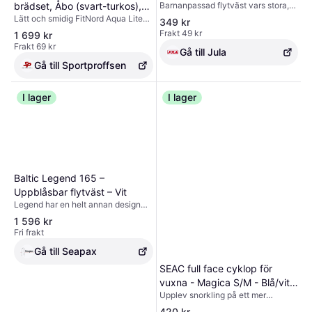
Barnanpassad flytväst vars stora,
brädset, Åbo (svart-turkos),
förvaringsväska Material: Invändig
reflexförsedda krage hjälper till att
Lätt och smidig FitNord Aqua Lite
med aluminiumpaddel
uppblåsbar ponton 0,6 mm PVC
349 kr
vända barnet rätt i vattnet. Vidare
SUP-bräda som är enkel att ta med
Utvändigt överdrag 900D
Frakt 49 kr
1 699 kr
återfinns visselpipa, midjeband med
sig och klarar upp till 110 kg.
oxfordnylon.
Frakt 69 kr
snäpplås, grenband, dragkedja
Gå till Jula
Utmärkt pris-prestandaförhållande
samt knytband. Godkänd enligt
– ett perfekt lågtröskelval för
Gå till Sportproffsen
ISO12402-4.
nybörjare!
I lager
I lager
Baltic Legend 165 –
Uppblåsbar flytväst – Vit
Legend har en helt annan design
jämfört med traditionella
1 596 kr
uppblåsbara räddningsvästar, vilket
Fri frakt
gör att västen sitter stadigt och bra
på både på tjejer och killar.
Gå till Seapax
SEAC full face cyklop för
vuxna - Magica S/M - Blå/vit -
Upplev snorkling på ett mer
Snorkelmask
bekvämt och avslappnat sätt med
420 kr