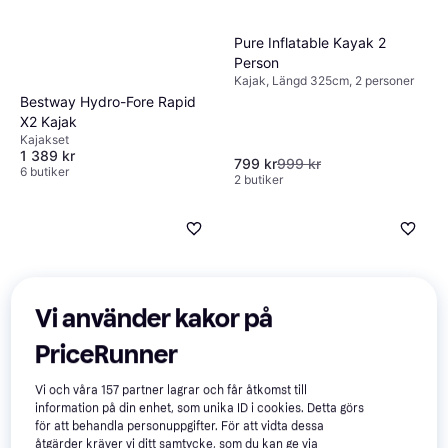
Pure Inflatable Kayak 2
Person
Kajak, Längd 325cm, 2 personer
Bestway Hydro-Fore Rapid
X2 Kajak
Kajakset
1 389 kr
799 kr
999 kr
6 butiker
2 butiker
Vi använder kakor på
PriceRunner
Vi och våra
157
partner lagrar och får åtkomst till
information på din enhet, som unika ID i cookies. Detta görs
Bestway Hydro Force SUP
för att behandla personuppgifter. För att vidta dessa
åtgärder kräver vi ditt samtycke, som du kan ge via
Baltic Genua - White/Pink
4
Panorama Set