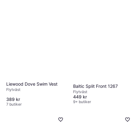
material baserat på aktivitetens krav och
miljö.
Liewood Dove Swim Vest
Baltic Split Front 1267
Flytväst
Flytväst
449 kr
389 kr
9+ butiker
7 butiker