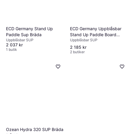
ECD Germany Uppblåsbar
ECD Germany Stand Up
Stand Up Paddle Board
Paddle Sup Bräda
Uppblåsbar SUP
Uppblåsbar SUP
Makani 320x80x15 Svart-
2 037 kr
Röd, tillverkad av PVC, upp
2 185 kr
1 butik
2 butiker
till kg, komplett uppsättning
pump bärväska SUP Board
Paddling Board Surfboard,
olika modeller
Ozean Hydra 320 SUP Bräda