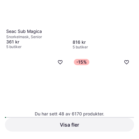
Seac Sub Magica
Snorkelmask, Senior
361 kr
816 kr
5 butiker
5 butiker
-15%
Aquarapid Mako Jr
Simglasögon, Junior
Du har sett 48 av 6170 produkter.
Visa fler
Deep Sea Sup Board Set XXL