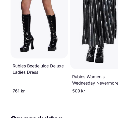
Rubies Beetlejuice Deluxe
Ladies Dress
Rubies Women's
Wednesday Nevermor
Academy Uniform
761 kr
509 kr
Costume