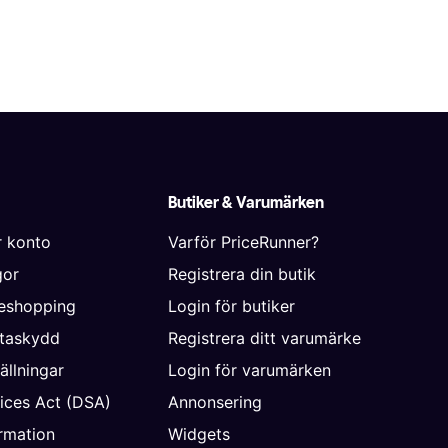
Butiker & Varumärken
r konto
Varför PriceRunner?
gor
Registrera din butik
neshopping
Login för butiker
ataskydd
Registrera ditt varumärke
ällningar
Login för varumärken
vices Act (DSA)
Annonsering
rmation
Widgets