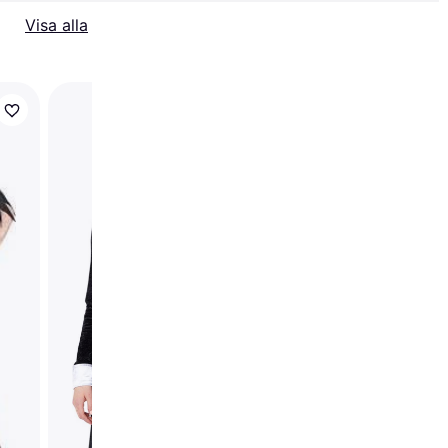
Visa alla
Rubies Women's
Beetlejuice Corset
Costume