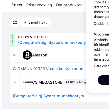
cookies. 
Priser
Prisutveckling
Om produkten
Specifikatio
ditt samt
preferens
dataskydd
Pris med frakt
Cookie Po
Vi och vår
ANNONS
Från CS MEGASTORE
Använda e
(ComputerSalg) Syster-/nunnekostym
för ident
reklampre
Amazon
och inneh
tjänsteut
Lista över
WIDMANN 01323 Vuxen kostym nunna tunika och
CS MEGASTORE
4.6
(232 betyg)
(ComputerSalg) Syster-/nunnekostym
Annons