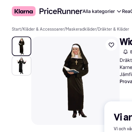
Alla kategorier
Rea
Start
/
Kläder & Accessoarer
/
Maskeradkläder
/
Dräkter & Kläder
Wi
Dräkt
Karne
Jämfö
Prova
Vi a
Vi och v