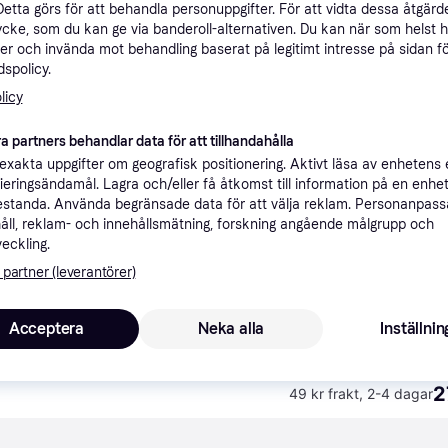
Detta görs för att behandla personuppgifter. För att vidta dessa åtgärde
ner
ycke, som du kan ge via banderoll-alternativen. Du kan när som helst 
er och invända mot behandling baserat på legitimt intresse på sidan f
spolicy.
Rekomme
licy
a partners behandlar data för att tillhandahålla
2
49 kr frakt
,
2-4 dagar
xakta uppgifter om geografisk positionering. Aktivt läsa av enhetens
ifieringsändamål. Lagra och/eller få åtkomst till information på en enhe
standa. Använda begränsade data för att välja reklam. Personanpas
åll, reklam- och innehållsmätning, forskning angående målgrupp och
veckling.
 partner (leverantörer)
2
 huvudbonad
·
Lägst pris
Fri frakt
Acceptera
Neka alla
Inställnin
2
49 kr frakt
,
2-4 dagar