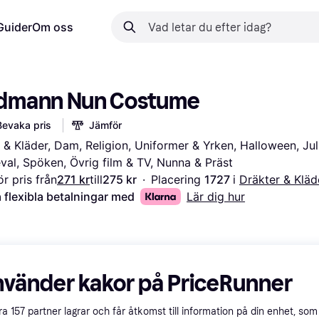
Guider
Om oss
dmann Nun Costume
Bevaka pris
Jämför
 & Kläder, Dam, Religion, Uniformer & Yrken, Halloween, Jul,
val, Spöken, Övrig film & TV, Nunna & Präst
r pris från
271 kr
till
275 kr
·
Placering 
1727 
i 
Dräkter & Kläd
 flexibla betalningar med
Lär dig hur
nvänder kakor på PriceRunner
åra
157
partner lagrar och får åtkomst till information på din enhet, som 