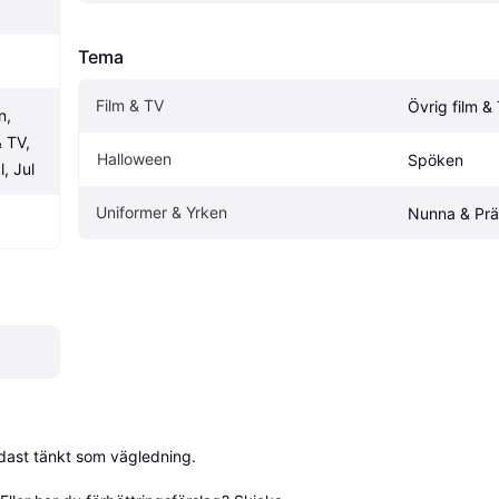
Tema
Film & TV
Övrig film &
, 
 TV, 
Halloween
Spöken
, Jul
Uniformer & Yrken
Nunna & Prä
dast tänkt som vägledning.
