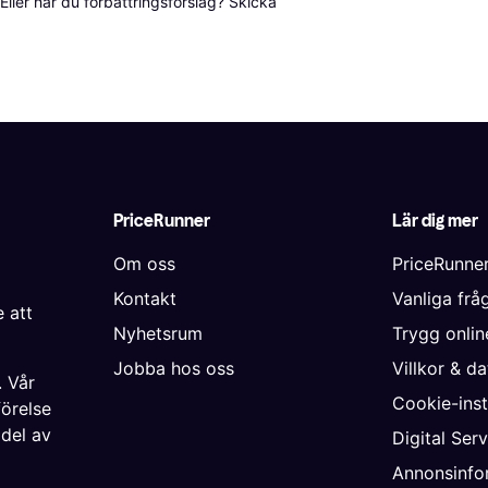
ller har du förbättringsförslag? Skicka 
PriceRunner
Lär dig mer
Om oss
PriceRunne
Kontakt
Vanliga frå
 att
Nyhetsrum
Trygg onli
Jobba hos oss
Villkor & d
. Vår
Cookie-inst
förelse
 del av
Digital Ser
Annonsinfo