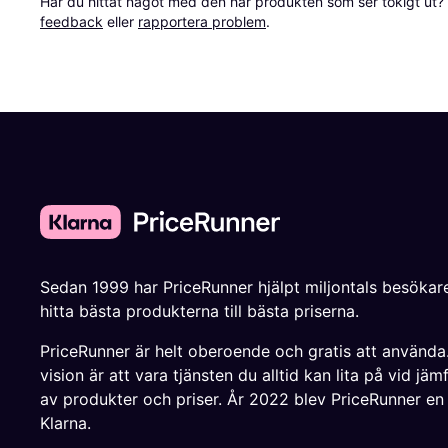
Har du hittat något med den här produkten som ser tokigt ut? E
feedback
 eller 
rapportera problem
.
Sedan 1999 har PriceRunner hjälpt miljontals besökare
hitta bästa produkterna till bästa priserna.
PriceRunner är helt oberoende och gratis att använda
vision är att vara tjänsten du alltid kan lita på vid jäm
av produkter och priser. År 2022 blev PriceRunner en
Klarna.