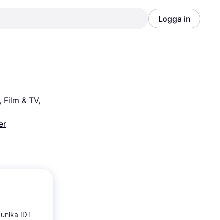
Logga in
Annons
Annons
 Film & TV, 
er
unika ID i