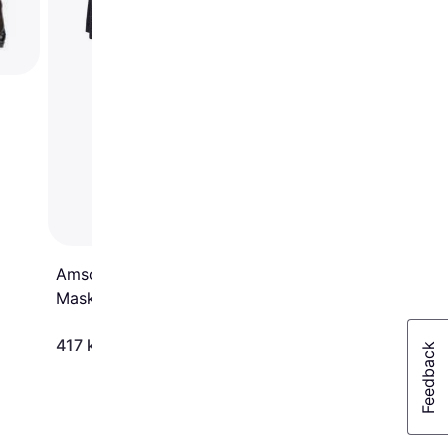
Amscan Wednesday
Maskeraddräkt
417 kr
535 kr