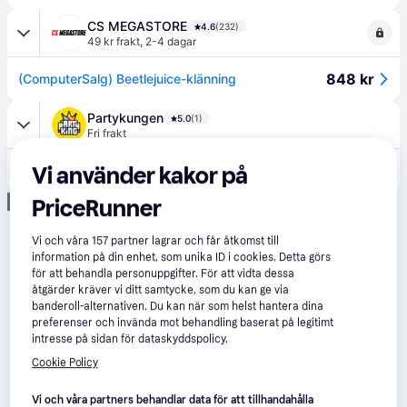
CS MEGASTORE
4.6
(232)
49 kr frakt
,
2-4 dagar
848 kr
(ComputerSalg) Beetlejuice-klänning
Partykungen
5.0
(1)
Fri frakt
900 kr
Vi använder kakor på
Beetlejuice Klänning Deluxe Maskeraddräkt - X-Small
Annons
PriceRunner
Vi och våra
157
partner lagrar och får åtkomst till
information på din enhet, som unika ID i cookies. Detta görs
för att behandla personuppgifter. För att vidta dessa
åtgärder kräver vi ditt samtycke, som du kan ge via
banderoll-alternativen. Du kan när som helst hantera dina
preferenser och invända mot behandling baserat på legitimt
intresse på sidan för dataskyddspolicy.
Cookie Policy
Vi och våra partners behandlar data för att tillhandahålla