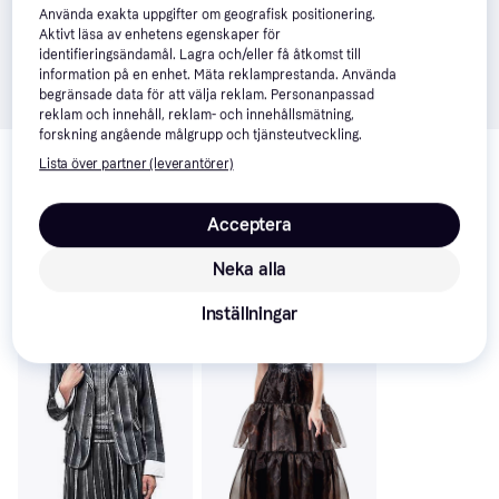
Använda exakta uppgifter om geografisk positionering.
Aktivt läsa av enhetens egenskaper för
identifieringsändamål. Lagra och/eller få åtkomst till
information på en enhet. Mäta reklamprestanda. Använda
begränsade data för att välja reklam. Personanpassad
reklam och innehåll, reklam- och innehållsmätning,
forskning angående målgrupp och tjänsteutveckling.
Relaterade produkter
Lista över partner (leverantörer)
Vi har plockat fram ett urval av produkter som kanske skulle 
intressera dig.
Visa alla
Acceptera
Neka alla
Inställningar