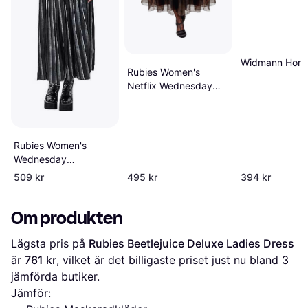
Widmann Horr
Rubies Women's
Netflix Wednesday
Black Rave'n Dance
Costume
Rubies Women's
Wednesday
Nevermore Academy
509 kr
495 kr
394 kr
Uniform Costume
Om produkten
Lägsta pris på 
Rubies Beetlejuice Deluxe Ladies Dress
är 
761 kr
, vilket är det billigaste priset just nu bland 
3
jämförda butiker.
Jämför: