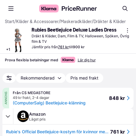
Start
/
Kläder & Accessoarer
/
Maskeradkläder
/
Dräkter & Kläder
Rubies Beetlejuice Deluxe Ladies Dress
Dräkt & Kläder, Dam, Film & TV, Halloween, Spöken, Övrig 
film & TV
Jämför pris från
761 kr
till
900 kr
+
1
Prova flexibla betalningar med
Lär dig hur
Rekommenderad
Pris med frakt
Från CS MEGASTORE
ANNONS
848 kr
49 kr frakt
,
2-4 dagar
(ComputerSalg) Beetlejuice-klänning
Amazon
Lägst pris
761 kr
Rubie's Official Beetlejuice-kostym för kvinnor med peruk, sexig outfit för halloween halloween