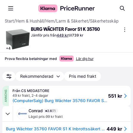
Start
/
Hem & Hushåll
/
Hem
/
Larm & Säkerhet
/
Säkerhetsskåp
BURG WÄCHTER Favor S1 K 35760
Jämför pris från
449 kr
till
739 kr
+
4
Prova flexibla betalningar med
Lär dig hur
Rekommenderad
Pris med frakt
Från CS MEGASTORE
ANNONS
551 kr
49 kr frakt
,
2-4 dagar
(ComputerSalg) Burg Wächter 35760 FAVOR S1 K Sensor för inbrottsskydd Nyckellås
Conrad
2.6
(7)
·
Lägst pris
99 kr frakt
449 kr
Burg Wächter 35760 FAVOR S1 K Inbrottssäkert kassaskåp 2-nyckelsystem Nyckel