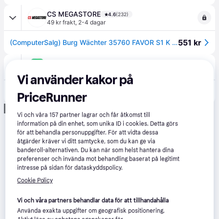
CS MEGASTORE
4.6
(232)
49 kr frakt
,
2-4 dagar
551 kr
(ComputerSalg) Burg Wächter 35760 FAVOR S1 K Sensor för inbrottsskydd Nyckellås
CDON
5.0
(1)
Fri frakt
,
Idag
Vi använder kakor på
610 kr
Burg Wächter 35760 FAVOR S1 K Sensor för inbrottsskydd Nyckellås
PriceRunner
Annons
Vi och våra
157
partner lagrar och får åtkomst till
information på din enhet, som unika ID i cookies. Detta görs
för att behandla personuppgifter. För att vidta dessa
åtgärder kräver vi ditt samtycke, som du kan ge via
banderoll-alternativen. Du kan när som helst hantera dina
preferenser och invända mot behandling baserat på legitimt
intresse på sidan för dataskyddspolicy.
Cookie Policy
Vi och våra partners behandlar data för att tillhandahålla
Använda exakta uppgifter om geografisk positionering.