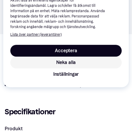
Aktivt läsa av enhetens egenskaper för
identifieringsändamål. Lagra och/eller få åtkomst till
information på en enhet. Mäta reklamprestanda. Använda
begränsade data för att välja reklam. Personanpassad
reklam och innehåll, reklam- och innehållsmätning,
forskning angående målgrupp och tjänsteutveckling.
Lista över partner (leverantörer)
Om produkten
Lägsta pris på 
BURG WÄCHTER Favor S1 K 35760
 är 
Acceptera
449 kr
, vilket är det billigaste priset just nu bland 
3
Neka alla
jämförda butiker.
Jämför:
Inställningar
BURG WÄCHTER Larm & Säkerhet
BURG WÄCHTER Säkerhetsskåp
Specifikationer
Produkt