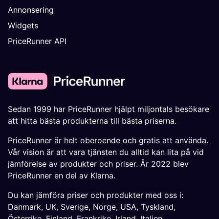
Annonsering
Widgets
PriceRunner API
Sedan 1999 har PriceRunner hjälpt miljontals besökare
att hitta bästa produkterna till bästa priserna.
PriceRunner är helt oberoende och gratis att använda.
Vår vision är att vara tjänsten du alltid kan lita på vid
jämförelse av produkter och priser. År 2022 blev
PriceRunner en del av Klarna.
Du kan jämföra priser och produkter med oss i:
Danmark
,
UK
,
Sverige
,
Norge
,
USA
,
Tyskland
,
Österrike
,
Finland
,
Frankrike
,
Irland
,
Italien
,