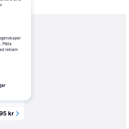
ör
nderad
 egenskaper
t. Mäta
495 kr
sad reklam
Köpgaranti
95 kr
gar
95 kr