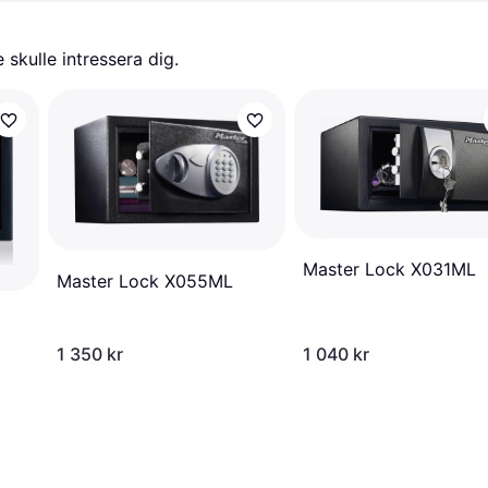
skulle intressera dig.
Master Lock X031ML
Master Lock X055ML
1 350 kr
1 040 kr