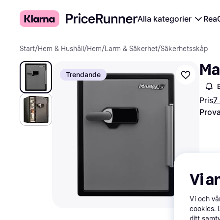
Alla kategorier
Rea
Start
/
Hem & Hushåll
/
Hem
/
Larm & Säkerhet
/
Säkerhetsskåp
Ma
Trendande
Pris
7
Prova
Vi a
Vi och v
cookies. 
ditt samt