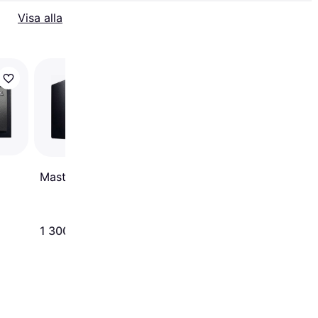
Visa alla
Master Lock MLD08E
Master Lock X041ML
1 300 kr
2 431 kr