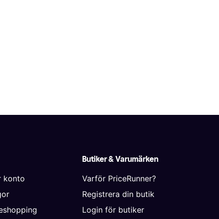
Butiker & Varumärken
r konto
Varför PriceRunner?
gor
Registrera din butik
neshopping
Login för butiker