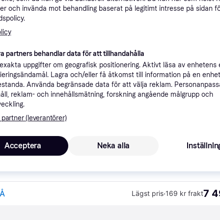
er och invända mot behandling baserat på legitimt intresse på sidan f
ner
spolicy.
licy
Rekomme
a partners behandlar data för att tillhandahålla
xakta uppgifter om geografisk positionering. Aktivt läsa av enhetens
ifieringsändamål. Lagra och/eller få åtkomst till information på en enhe
7 
169 kr frakt
standa. Använda begränsade data för att välja reklam. Personanpas
/GRÅ
åll, reklam- och innehållsmätning, forskning angående målgrupp och
veckling.
 partner (leverantörer)
7 4
·
Lägst pris
Fri frakt
,
4-5 dagar
Acceptera
Neka alla
Inställnin
7 4
Å
·
Lägst pris
169 kr frakt