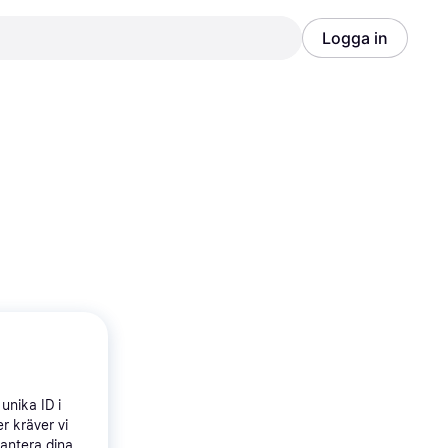
Logga in
Annons
Annons
unika ID i
r kräver vi
hantera dina