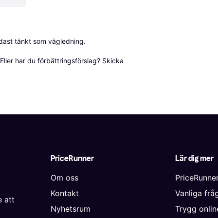
dast tänkt som vägledning.

ller har du förbättringsförslag? Skicka 
PriceRunner
Lär dig mer
Om oss
PriceRunne
Kontakt
Vanliga frå
 att
Nyhetsrum
Trygg onli