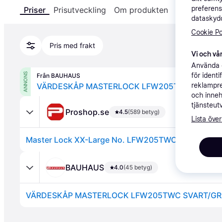
preferens
Priser
Prisutveckling
Om produkten
Specifikatio
dataskydd
Cookie Po
Pris med frakt
Vi och vår
Använda e
för ident
ANNONS
Från BAUHAUS
reklampre
VÄRDESKÅP MASTERLOCK LFW205TWC SVART
och inneh
tjänsteut
Proshop.se
4.5
(589 betyg)
Lista över
Master Lock XX-Large No. LFW205TWC
BAUHAUS
4.0
(45 betyg)
VÄRDESKÅP MASTERLOCK LFW205TWC SVART/GR
Annons