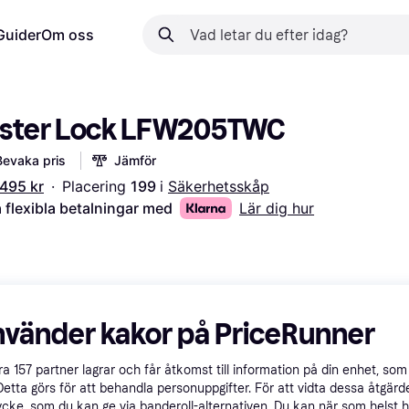
Guider
Om oss
ster Lock LFW205TWC
Bevaka pris
Jämför
 495 kr
·
Placering 
199 
i 
Säkerhetsskåp
 flexibla betalningar med
Lär dig hur
nvänder kakor på PriceRunner
åra
157
partner lagrar och får åtkomst till information på din enhet, som 
Detta görs för att behandla personuppgifter. För att vidta dessa åtgärde
ycke, som du kan ge via banderoll-alternativen. Du kan när som helst 