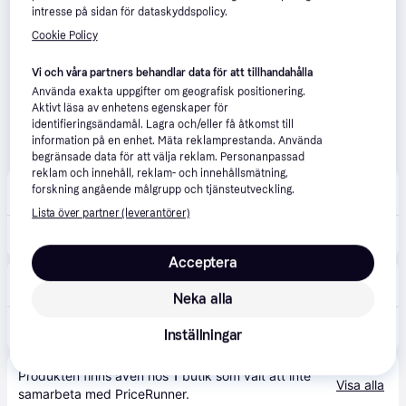
intresse på sidan för dataskyddspolicy.
Cookie Policy
Vi och våra partners behandlar data för att tillhandahålla
Använda exakta uppgifter om geografisk positionering.
Aktivt läsa av enhetens egenskaper för
identifieringsändamål. Lagra och/eller få åtkomst till
information på en enhet. Mäta reklamprestanda. Använda
begränsade data för att välja reklam. Personanpassad
reklam och innehåll, reklam- och innehållsmätning,
Kids-World
3.5
(4)
forskning angående målgrupp och tjänsteutveckling.
Fri frakt
,
1-3 dagar
Lista över partner (leverantörer)
2 539 kr
Cybex Bilbarnstol - Lösning G2 - Magi Black - Cybex - One Size - Bilbarnstol
Acceptera
Pyret & Snäckan
Fri frakt
Neka alla
2 599 kr
Cybex SOLUTION G2 I-FIX Magic Black - Svart
Inställningar
Eller 895 kr/mån
Produkten finns även hos 
1
butik
 som valt att inte 
Visa alla
samarbeta med PriceRunner.