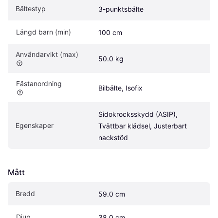
Bältestyp
3-punktsbälte
Längd barn (min)
100 cm
Användarvikt (max)
50.0 kg
Fästanordning
Bilbälte, Isofix
Sidokrocksskydd (ASIP), 
Egenskaper
Tvättbar klädsel, Justerbart 
nackstöd
Mått
Bredd
59.0 cm
Djup
38.0 cm