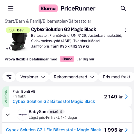
Start
/
Barn & Familj
/
Bilbarnstolar
/
Bältesstolar
Cybex Solution G2 Magic Black
50+ bevakar
Bältesstol, Framåtvänd, UN R129, Justerbart nackstöd, 
Sidokrocksskydd (ASIP), Tvättbar klädsel
Jämför pris från
1 995 kr
till
2 599 kr
+
3
Prova flexibla betalningar med
Lär dig hur
Versioner
Rekommenderad
Pris med frakt
Från Bonti AB
ANNONS
2 149 kr
Fri frakt
Cybex Solution G2 Bältesstol Magic Black
BabySam
4.9
(11)
·
Lägst pris
Fri frakt
,
1-4 dagar
1 995 kr
Cybex Solution G2 i-Fix Bältesstol - Magic Black