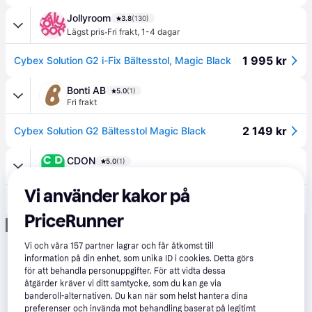
Jollyroom
3.8
(130)
·
Lägst pris
Fri frakt
,
1-4 dagar
1 995 kr
Cybex Solution G2 i-Fix Bältesstol, Magic Black
Bonti AB
5.0
(1)
Fri frakt
2 149 kr
Cybex Solution G2 Bältesstol Magic Black
CDON
5.0
(1)
Fri frakt
,
Idag
Vi använder kakor på
2 219 kr
Bilstol Cybex Gold Solution G2 I-FIX 3 till 12 år - 15 till 50 kg - 100 till 150 cm Magic Black | svart
PriceRunner
Annons
Vi och våra
157
partner lagrar och får åtkomst till
information på din enhet, som unika ID i cookies. Detta görs
för att behandla personuppgifter. För att vidta dessa
åtgärder kräver vi ditt samtycke, som du kan ge via
banderoll-alternativen. Du kan när som helst hantera dina
preferenser och invända mot behandling baserat på legitimt