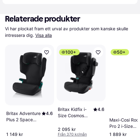
Relaterade produkter
Vi har plockat fram ett urval av produkter som kanske skulle 
intressera dig.
Visa alla
100+
50+
Britax Kidfix i-
4.6
Britax Adventure
4.6
Size Cosmos
Plus 2 Space
Maxi-Cosi Rodi
Black
Black
Pro 2 i-Size
2 095 kr
Authentic Blac
1 149 kr
1 889 kr
Från 370 kr/mån