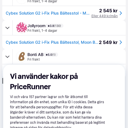
Fri frakt
,
1-4 dagar
2 545 kr
Cybex Solution G2 i-Fix Plus Bältesstol - Moon Black
Eller 449 kr/mån
Jollyroom
3.8
(130)
Fri frakt
,
1-4 dagar
2 549 kr
Cybex Solution G2 i-Fix Plus Bältesstol, Moon Black
Bonti AB
5.0
(1)
Fri frakt
2 549 kr
Cybex Solution G2 PLUS Bältesstol Moon Black
Vi använder kakor på
Annons
PriceRunner
Vi och våra
157
partner lagrar och får åtkomst till
information på din enhet, som unika ID i cookies. Detta görs
för att behandla personuppgifter. För att vidta dessa
åtgärder kräver vi ditt samtycke, som du kan ge via
banderoll-alternativen. Du kan när som helst hantera dina
preferenser och invända mot behandling baserat på legitimt
intresse på sidan för dataskyddspolicy.