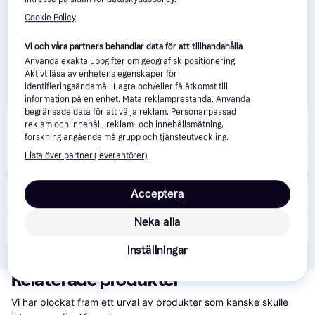
Cookie Policy
Vi och våra partners behandlar data för att tillhandahålla
Använda exakta uppgifter om geografisk positionering.
Aktivt läsa av enhetens egenskaper för
identifieringsändamål. Lagra och/eller få åtkomst till
information på en enhet. Mäta reklamprestanda. Använda
begränsade data för att välja reklam. Personanpassad
Pyret & Snäckan
reklam och innehåll, reklam- och innehållsmätning,
Fri frakt
forskning angående målgrupp och tjänsteutveckling.
2 999 kr
Cybex SOLUTION G2 I-FIX PLUS Moon Black - Svart
Lista över partner (leverantörer)
Eller 1 033 kr/mån
XXX Lutz
Acceptera
Fri frakt
,
3-4 dagar
Neka alla
2 549 kr
BILBARNSTOL Solution G2 Plus CYBEX GOLD - svart
Eller 450 kr/mån
Inställningar
Relaterade produkter
Vi har plockat fram ett urval av produkter som kanske skulle 