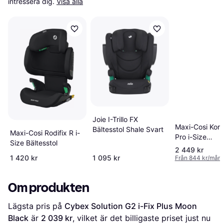
intressera dig.
Visa alla
Joie I-Trillo FX
Maxi-Cosi Kore
Bältesstol Shale Svart
Maxi-Cosi Rodifix R i-
Pro i-Size
Size Bältesstol
Authentic
2 449 kr
Graphite
1 420 kr
1 095 kr
Från 844 kr/mån
Om produkten
Lägsta pris på 
Cybex Solution G2 i-Fix Plus Moon 
Black
 är 
2 039 kr
, vilket är det billigaste priset just nu 