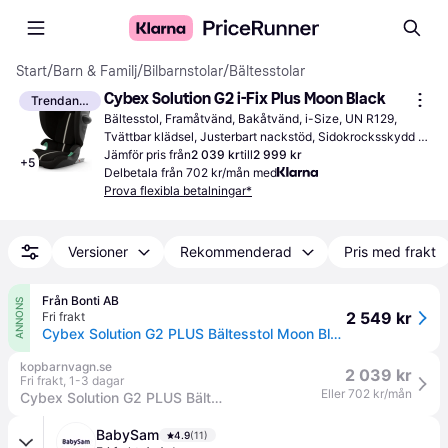
Start
/
Barn & Familj
/
Bilbarnstolar
/
Bältesstolar
Cybex Solution G2 i-Fix Plus Moon Black
Trendande
Bältesstol, Framåtvänd, Bakåtvänd, i-Size, UN R129, 
Tvättbar klädsel, Justerbart nackstöd, Sidokrocksskydd 
(ASIP)
Jämför pris från
2 039 kr
till
2 999 kr
+
5
Delbetala från 702 kr/mån med
Prova flexibla betalningar*
Versioner
Rekommenderad
Pris med frakt
Från Bonti AB
ANNONS
2 549 kr
Fri frakt
Cybex Solution G2 PLUS Bältesstol Moon Black
kopbarnvagn.se
2 039 kr
Fri frakt
,
1-3 dagar
Eller 702 kr/mån
Cybex Solution G2 PLUS Bältesstol Moon Black
BabySam
4.9
(11)