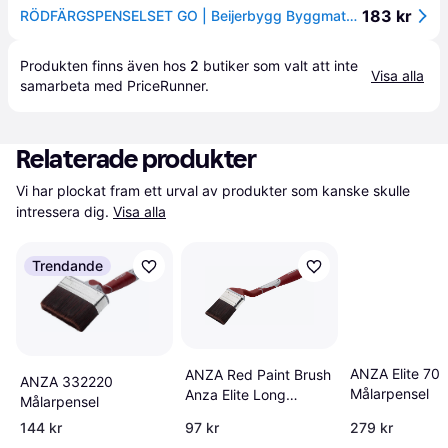
183 kr
RÖDFÄRGSPENSELSET GO | Beijerbygg Byggmaterial
Produkten finns även hos 
2
butiker
 som valt att inte 
Visa alla
samarbeta med PriceRunner.
Relaterade produkter
Vi har plockat fram ett urval av produkter som kanske skulle 
intressera dig.
Visa alla
Trendande
ANZA Elite 70
ANZA Red Paint Brush
ANZA 332220
Målarpensel
Anza Elite Long
Målarpensel
Angled 70mm
144 kr
97 kr
279 kr
Målarpensel