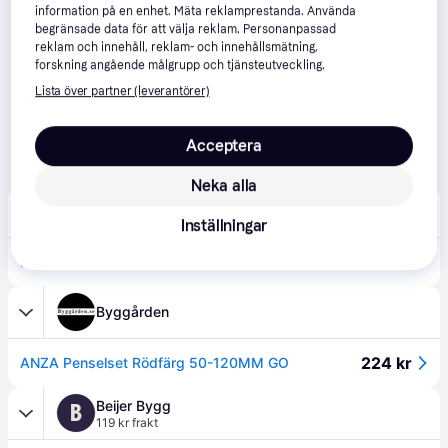
information på en enhet. Mäta reklamprestanda. Använda
begränsade data för att välja reklam. Personanpassad
reklam och innehåll, reklam- och innehållsmätning,
forskning angående målgrupp och tjänsteutveckling.
Lista över partner (leverantörer)
Acceptera
Neka alla
Global Tools
99 kr frakt
Inställningar
224 kr
Penselset för rödfärg 700129
Byggården
224 kr
ANZA Penselset Rödfärg 50-120MM GO
Beijer Bygg
B
119 kr frakt