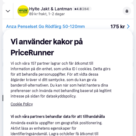
Hylte Jakt & Lantman
4.8
(284)
89 kr frakt
,
1-2 dagar
175 kr
Anza Penselset Go Rödfärg 50-120mm
Duab
Vi använder kakor på
4.5
(54)
89 kr frakt
,
1-2 dagar
PriceRunner
175 kr
Anza Penselset Go Rödfärg 50-120mm
Vi och våra
157
partner lagrar och får åtkomst till
information på din enhet, som unika ID i cookies. Detta görs
Hemmavid
för att behandla personuppgifter. För att vidta dessa
89 kr frakt
,
1-3 dagar
åtgärder kräver vi ditt samtycke, som du kan ge via
banderoll-alternativen. Du kan när som helst hantera dina
175 kr
ANZA GO Rödfärgset
preferenser och invända mot behandling baserat på legitimt
intresse på sidan för dataskyddspolicy.
Annons
Cookie Policy
Vi och våra partners behandlar data för att tillhandahålla
Använda exakta uppgifter om geografisk positionering.
Aktivt läsa av enhetens egenskaper för
identifieringsändamål. Lagra och/eller få åtkomst till