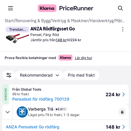
Start
/
Renovering & Bygg
/
Verktyg & Maskiner
/
Handverktyg
/
Målarpenslar
ANZA Rödfärgsset Go
Trendande
Pensel, Färg: Röd
Jämför pris från
148 kr
till
224 kr
Prova flexibla betalningar med
Lär dig hur
Rekommenderad
Pris med frakt
Från Global Tools
ANNONS
224 kr
99 kr frakt
Penselset för rödfärg 700129
Varbergs Trä
5.0
(1)
·
Lägst pris
79 kr frakt
,
1-3 dagar
148 kr
ANZA Penselset Go rödfärg