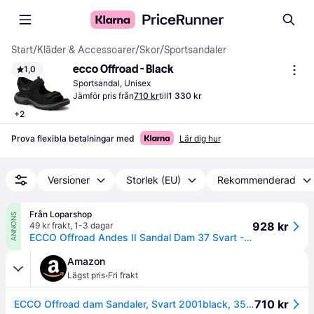
Start
/
Kläder & Accessoarer
/
Skor
/
Sportsandaler
ecco Offroad - Black
1,0
Sportsandal, Unisex
Jämför pris från
710 kr
till
1 330 kr
+
2
Prova flexibla betalningar med
Lär dig hur
Versioner
Storlek (EU)
Rekommenderad
Från Loparshop
ANNONS
928 kr
49 kr frakt
,
1-3 dagar
ECCO Offroad Andes II Sandal Dam 37 Svart - Perfekt för Vandring och Utomhusaktiviteter
Amazon
·
Lägst pris
Fri frakt
710 kr
ECCO Offroad dam Sandaler, Svart 2001black, 35 EU