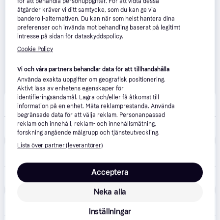
för att behandla personuppgifter. För att vidta dessa
åtgärder kräver vi ditt samtycke, som du kan ge via
banderoll-alternativen. Du kan när som helst hantera dina
preferenser och invända mot behandling baserat på legitimt
intresse på sidan för dataskyddspolicy.
Cookie Policy
Vi och våra partners behandlar data för att tillhandahålla
Använda exakta uppgifter om geografisk positionering.
Aktivt läsa av enhetens egenskaper för
identifieringsändamål. Lagra och/eller få åtkomst till
Intersport
information på en enhet. Mäta reklamprestanda. Använda
Fri frakt
,
1-4 dagar
begränsade data för att välja reklam. Personanpassad
reklam och innehåll, reklam- och innehållsmätning,
1 299 kr
Offroad M sandaler, BLACK, Herr, 45
forskning angående målgrupp och tjänsteutveckling.
Lista över partner (leverantörer)
Outnorth
4.1
(61)
Fri frakt
,
1-3 dagar
Acceptera
1 300 kr
Ecco Women's Offroad Black, 36
Neka alla
Gå & Löpkliniken
Fri frakt
Inställningar