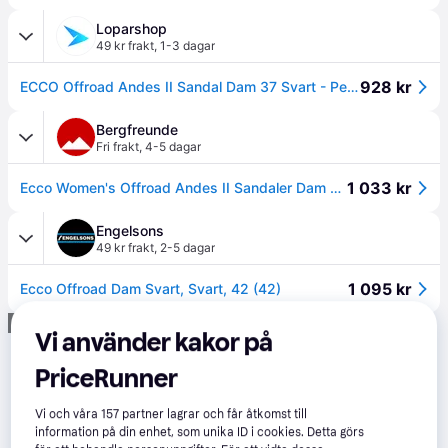
Loparshop
49 kr frakt
,
1-3 dagar
928 kr
ECCO Offroad Andes II Sandal Dam 37 Svart - Perfekt för Vandring och Utomhusaktiviteter
Bergfreunde
Fri frakt
,
4-5 dagar
1 033 kr
Ecco Women's Offroad Andes II Sandaler Dam Storlek 42 Färg svart
Engelsons
49 kr frakt
,
2-5 dagar
1 095 kr
Ecco Offroad Dam Svart, Svart, 42 (42)
Annons
Vi använder kakor på
PriceRunner
Vi och våra
157
partner lagrar och får åtkomst till
information på din enhet, som unika ID i cookies. Detta görs