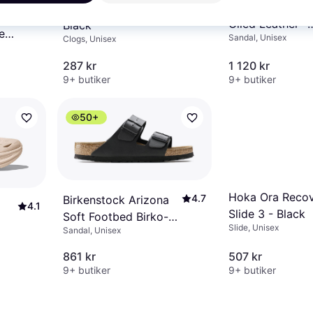
Birkenstock Ari
4.8
Crocs Classic Clog -
4.1
 9
Oiled Leather -
Black
es
Sandal, Unisex
Clogs, Unisex
Habana
287 kr
1 120 kr
9+ butiker
9+ butiker
50+
Hoka Ora Reco
4.7
Birkenstock Arizona
4.1
Slide 3 - Black
Soft Footbed Birko-
Slide, Unisex
Sandal, Unisex
Flor - Black
861 kr
507 kr
9+ butiker
9+ butiker