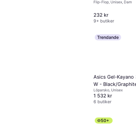
Flip-Flop, Unisex, Dam
232 kr
9+ butiker
Trendande
Asics Gel-Kayano
W - Black/Graphit
Löparsko, Unisex
Grey
1 532 kr
6 butiker
50+