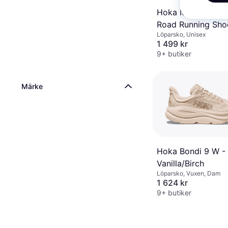
Hoka Men's Bondi
Road Running Sho
Löparsko, Unisex
- Black/White
1 499 kr
9+ butiker
Märke
Hoka Bondi 9 W -
Vanilla/Birch
Löparsko, Vuxen, Dam
1 624 kr
9+ butiker