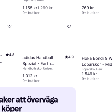
Shoes -
Birch/Alabaster
1 155 kr
1 299 kr
769 kr
9+ butiker
9+ butiker
4.8
-
4.9
adidas Handball
Hoka Bondi 9 W
Spezial - Earth
Löparskor - Mid
e
Handbollssko, Unisex
Strata/Off White/Gum
Löparsko, Herr
Blue/Varsity Na
1 549 kr
1 012 kr
9+ butiker
9+ butiker
aker att överväga 
u köper