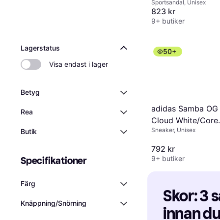
Sportsandal, Unisex
823 kr
9+ butiker
Lagerstatus
50+
Visa endast i lager
Betyg
adidas Samba OG 
Rea
Cloud White/Core
Sneaker, Unisex
Butik
Black/Clear Granit
792 kr
9+ butiker
Specifikationer
Färg
Skor: 3 s
Knäppning/Snörning
innan d