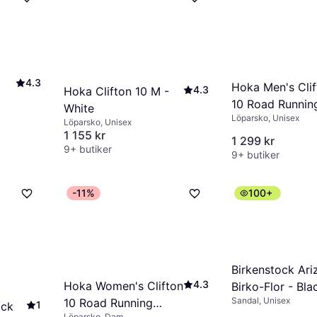
4.3
Hoka Men's Clif
4.3
Hoka Clifton 10 M -
10 Road Runnin
White
ea
Löparsko, Unisex
Shoes in Black/
Löparsko, Unisex
1 155 kr
1 299 kr
9+ butiker
9+ butiker
-11%
100+
Birkenstock Ari
4.3
Hoka Women's Clifton
Birko-Flor - Bla
Sandal, Unisex
10 Road Running
1
ack
Löparsko, Dam