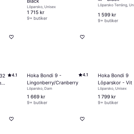
Black
Löparsko Terräng, Un
Löparsko, Unisex
1 715 kr
1 599 kr
9+ butiker
9+ butiker
4.1
4.1
Hoka Bondi 9 -
Hoka Bondi 9
 32
Lingonberry/Cranberry
Löparskor - Vit
e
Löparsko, Dam
Löparsko, Unisex
1 669 kr
1 799 kr
9+ butiker
9+ butiker