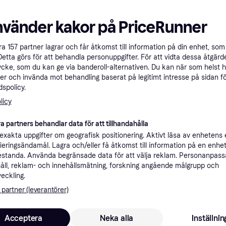
Jämför
nvänder kakor på PriceRunner
200+
200+
åra
157
partner lagrar och får åtkomst till information på din enhet, som 
Detta görs för att behandla personuppgifter. För att vidta dessa åtgärde
ycke, som du kan ge via banderoll-alternativen. Du kan när som helst 
er och invända mot behandling baserat på legitimt intresse på sidan f
spolicy.
4.7
Birkenstock Arizona
New Balance 53
4.3
licy
Birko-Flor - Dark
White/Natural I
Sandal, Unisex
Brown
Sneaker, Unisex
x
a partners behandlar data för att tillhandahålla
xakta uppgifter om geografisk positionering. Aktivt läsa av enhetens
831 kr
1 084 kr
ifieringsändamål. Lagra och/eller få åtkomst till information på en enhe
9+ butiker
9+ butiker
standa. Använda begränsade data för att välja reklam. Personanpas
åll, reklam- och innehållsmätning, forskning angående målgrupp och
100+
veckling.
 partner (leverantörer)
Acceptera
Neka alla
Inställnin