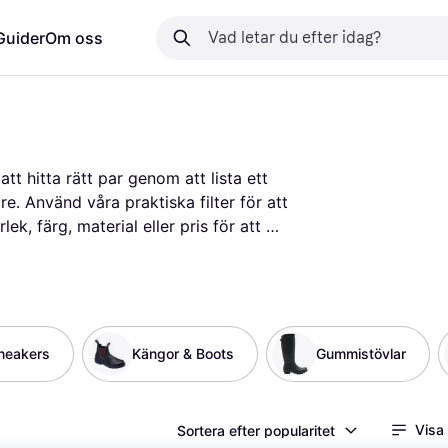
Guider
Om oss
tt hitta rätt par genom att lista ett 
e. Använd våra praktiska filter för att 
k, färg, material eller pris för att 
u kan också läsa användarrecensioner 
produkterna. Vi guidar dig till de 
 för pengarna. Oavsett om du letar 
 har vi något för alla smaker. Börja här 
dat val med hjälp av våra användbara 
neakers
Kängor & Boots
Gummistövlar
Visa
Sortera efter popularitet