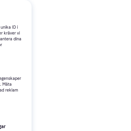
 produkter
unika ID i
r kräver vi
hantera dina
ör
4.5
0 -
ndigo
 egenskaper
t. Mäta
sad reklam
gar