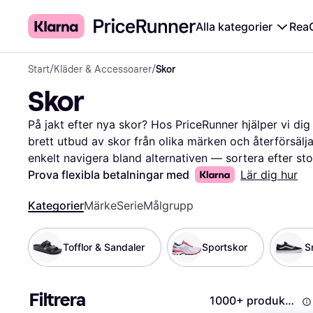
Alla kategorier
Rea
Start
/
Kläder & Accessoarer
/
Skor
Skor
På jakt efter nya skor? Hos PriceRunner hjälper vi dig a
brett utbud av skor från olika märken och återförsäljar
enkelt navigera bland alternativen — sortera efter storle
hitta skor som passar just dina behov och din stil. D
Prova flexibla betalningar med
Lär dig hur
för att få en bättre förståelse för vad andra tycker om 
Kategorier
Märke
Serie
Målgrupp
bästa erbjudandena och ser till att du får mest valuta
efter ett par bekväma löparskor eller eleganta finskor,
för att hitta dina nya favoritskor och gör ett välgrun
Tofflor & Sandaler
Sportskor
S
verktyg.
Mer om skor »
Filtrera
1000+ produkter