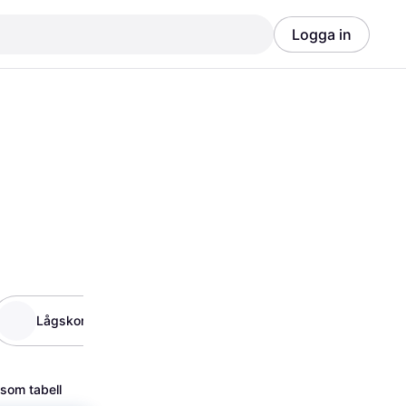
Logga in
Annons
Annons
Lågskor
Pumps
 som tabell