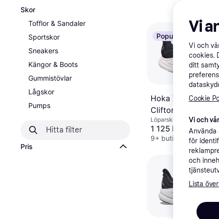
Skor
Vi a
Tofflor & Sandaler
Populär
Sportskor
Vi och v
Sneakers
cookies. 
Kängor & Boots
ditt samt
preferens
Gummistövlar
dataskydd
Lågskor
Hoka Women's
Cookie Po
Pumps
Clifton 10 Road
Löparsko Terräng, Unise
Vi och vår
Running Shoes -
1 125 kr
Använda e
Black/White
9+ butiker
för ident
Pris
reklampre
och inneh
tjänsteut
Lista över