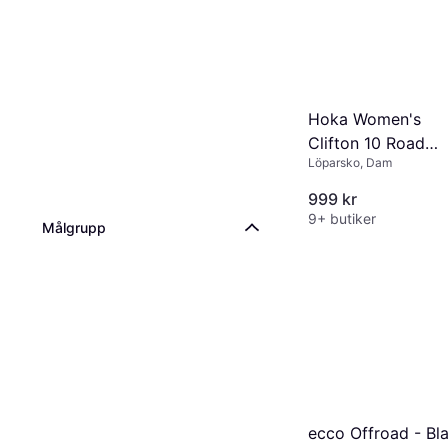
Hoka Women's
Clifton 10 Road
Löparsko, Dam
Running Shoes - S
Glass/Neon Flame
999 kr
9+ butiker
Målgrupp
ecco Offroad - Bl