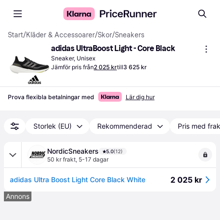
Start
/
Kläder & Accessoarer
/
Skor
/
Sneakers
adidas UltraBoost Light - Core Black
Sneaker, Unisex
Jämför pris från
2 025 kr
till
3 625 kr
Prova flexibla betalningar med
Lär dig hur
Storlek (EU)
Rekommenderad
Pris med frak
NordicSneakers
5.0
(12)
50 kr frakt
,
5-17 dagar
2 025 kr
adidas Ultra Boost Light Core Black White
Annons