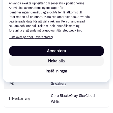
Använda exakta uppgifter om geografisk positionering.
adidas Sneakers
Aktivt läsa av enhetens egenskaper för
identifieringsändamål. Lagra och/eller få åtkomst till
information på en enhet. Mäta reklamprestanda. Använda
begränsade data för att välja reklam. Personanpassad
Specifikationer
reklam och innehåll, reklam- och innehållsmätning,
forskning angående målgrupp och tjänsteutveckling.
Lista över partner (leverantörer)
Produkt
Acceptera
adidas UltraBoost Light - Core 
Modellnamn
Black
Neka alla
Inställningar
Märke
adidas
Typ
Sneakers
Core Black/Grey Six/Cloud 
Tillverkarfärg
White