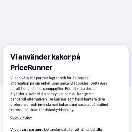
Vi använder kakor på
PriceRunner
Vi och våra
157
partner lagrar och får åtkomst till
information på din enhet, som unika ID i cookies. Detta görs
Om produkten
för att behandla personuppgifter. För att vidta dessa
åtgärder kräver vi ditt samtycke, som du kan ge via
banderoll-alternativen. Du kan när som helst hantera dina
Lägsta pris på 
adidas UltraBoost Light - Core Black
 är 
preferenser och invända mot behandling baserat på legitimt
2 025 kr
, vilket är det billigaste priset just nu hos 1 
intresse på sidan för dataskyddspolicy.
butik.
Cookie Policy
Jämför:
adidas Skor
Vi och våra partners behandlar data för att tillhandahålla