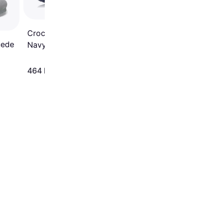
4.7
Crocs Baya Clog -
uede
Navy
464 kr
261 kr