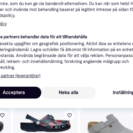
ycke, som du kan ge via banderoll-alternativen. Du kan när som helst 
Specifikationer
er och invända mot behandling baserat på legitimt intresse på sidan f
spolicy.
licy
Rekomme
a partners behandlar data för att tillhandahålla
xakta uppgifter om geografisk positionering. Aktivt läsa av enhetens
ifieringsändamål. Lagra och/eller få åtkomst till information på en enhe
standa. Använda begränsade data för att välja reklam. Personanpas
åll, reklam- och innehållsmätning, forskning angående målgrupp och
1 3
-
69 kr frakt
veckling.
 partner (leverantörer)
Acceptera
Neka alla
Inställnin
skulle intressera dig.