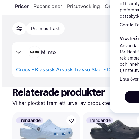
ditt samt
Priser
Recensioner
Prisutveckling
Om produkten
preferens
dataskydd
Cookie Po
Pris med frakt
Vi och vår
Använda e
Miinto
för ident
reklampre
och inneh
Crocs - Klassisk Arktisk Träsko Skor - Dam - 36 EU 
tjänsteut
Lista över
Annons
Relaterade produkter
Vi har plockat fram ett urval av produkter som kanske 
Trendande
Trendande