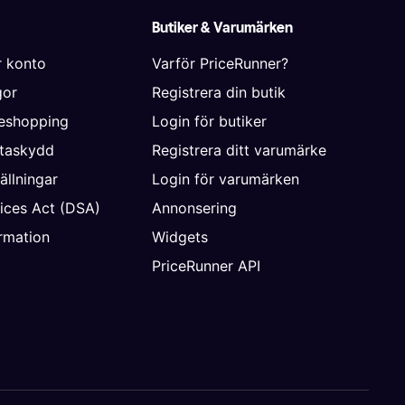
Butiker & Varumärken
r konto
Varför PriceRunner?
gor
Registrera din butik
neshopping
Login för butiker
ataskydd
Registrera ditt varumärke
ällningar
Login för varumärken
vices Act (DSA)
Annonsering
rmation
Widgets
PriceRunner API