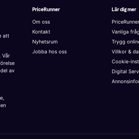
PriceRunner
Lär dig mer
Om oss
PriceRunne
Kontakt
Vanliga frå
 att
Nyhetsrum
Trygg onli
Jobba hos oss
Villkor & d
. Vår
Cookie-inst
förelse
 del av
Digital Ser
Annonsinfo
ke
,
ien