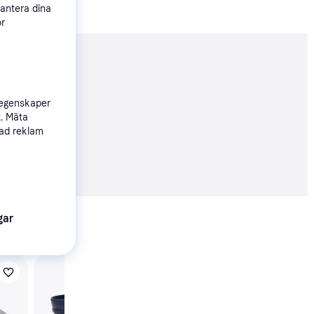
hantera dina
ör
nderad
 egenskaper
t. Mäta
sad reklam
45 kr
Visa alla
gar
Crocs Bistro - Navy