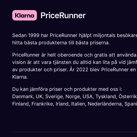
Sedan 1999 har PriceRunner hjälpt miljontals besökare
hitta bästa produkterna till bästa priserna.
PriceRunner är helt oberoende och gratis att använda
vision är att vara tjänsten du alltid kan lita på vid jäm
av produkter och priser. År 2022 blev PriceRunner en
Klarna.
Du kan jämföra priser och produkter med oss i:
Danmark
,
UK
,
Sverige
,
Norge
,
USA
,
Tyskland
,
Österri
Finland
,
Frankrike
,
Irland
,
Italien
,
Nederländerna
,
Span