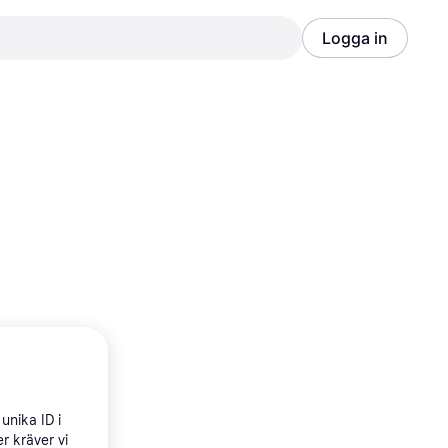
Logga in
Annons
Annons
unika ID i
r kräver vi