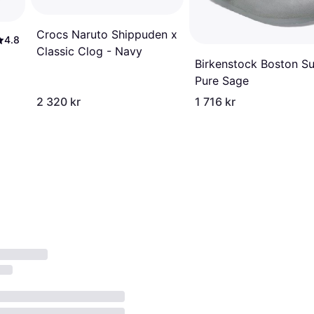
Crocs Naruto Shippuden x
4.8
Classic Clog - Navy
Birkenstock Boston S
Pure Sage
2 320 kr
1 716 kr