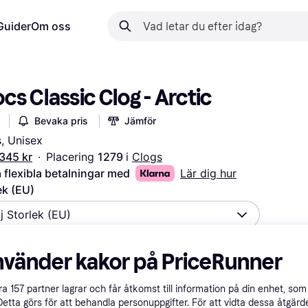
Guider
Om oss
cs Classic Clog - Arctic
Bevaka pris
Jämför
, Unisex
 345 kr
·
Placering 
1279 
i 
Clogs
 flexibla betalningar med
Lär dig hur
ek (EU)
lj Storlek (EU)
nvänder kakor på PriceRunner
kr
1 345 kr
1 345 kr
287 kr
287 kr
549 kr
287 kr
åra
157
partner lagrar och får åtkomst till information på din enhet, som 
Detta görs för att behandla personuppgifter. För att vidta dessa åtgärde