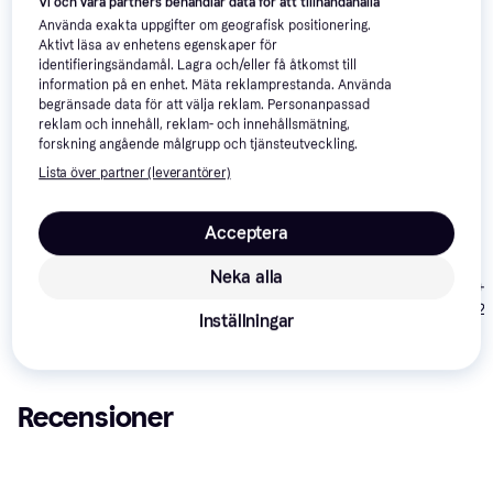
Vi och våra partners behandlar data för att tillhandahålla
Använda exakta uppgifter om geografisk positionering.
Vi har plockat fram ett urval av produkter som kanske skulle 
Aktivt läsa av enhetens egenskaper för
intressera dig.
Visa alla
identifieringsändamål. Lagra och/eller få åtkomst till
information på en enhet. Mäta reklamprestanda. Använda
begränsade data för att välja reklam. Personanpassad
reklam och innehåll, reklam- och innehållsmätning,
forskning angående målgrupp och tjänsteutveckling.
Lista över partner (leverantörer)
Acceptera
Canon EOS R5
4.5
Neka alla
Canon EOS R6
4.7
Nikon D780 +
Mark II + RF 24-
Mark II + RF 24-
AF-S Nikkor 2
105 F4.0 L IS
Inställningar
105mm F4 L IS
120mm F4G E
36 990 kr
USM
USM
59 927 kr
25 733 kr
Från 12 743 kr/mån
VR
Recensioner