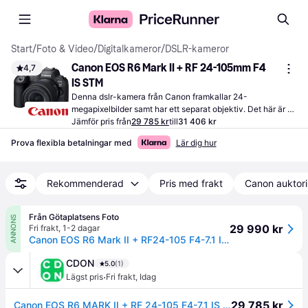
Start
/
Foto & Video
/
Digitalkameror
/
DSLR-kameror
Canon EOS R6 Mark II + RF 24-105mm F4 
4,7
IS STM
Denna dslr-kamera från Canon framkallar 24-
megapixelbilder samt har ett separat objektiv. Det här är en 
normaltung kamera med en vikt på 588 gram.
Jämför pris från
29 785 kr
till
31 406 kr
Prova flexibla betalningar med
Lär dig hur
Rekommenderad
Pris med frakt
Canon auktor
Från Götaplatsens Foto
ANNONS
29 990 kr
Fri frakt
,
1-2 dagar
Canon EOS R6 Mark II + RF24-105 F4-7.1 IS STM
CDON
5.0
(1)
·
Lägst pris
Fri frakt
,
Idag
29 785 kr
Canon EOS R6 MARK II + RF 24-105 F4-7.1 IS STM, 24,2 MP, CMOS, Pekskärm, 588 g, Svart