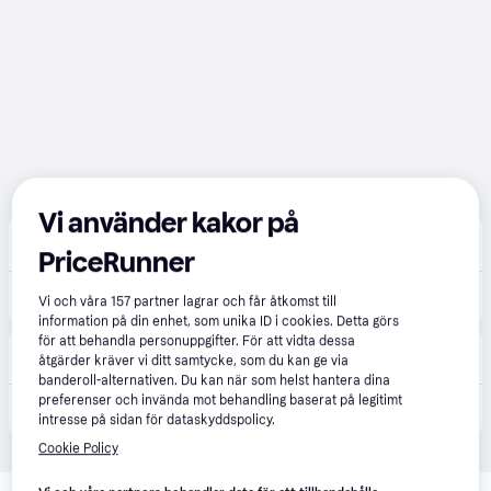
Vi använder kakor på
Goecker Photo | Video
4.9
(32)
Beställningsvara
PriceRunner
29 990 kr
CANON EOS R6 II STM KIT RF24-105 F4-7.1 IS STM
Vi och våra
157
partner lagrar och får åtkomst till
Eller 10 331 kr/mån
information på din enhet, som unika ID i cookies. Detta görs
för att behandla personuppgifter. För att vidta dessa
Scandinavian Photo
1.0
(3)
åtgärder kräver vi ditt samtycke, som du kan ge via
Beställningsvara
banderoll-alternativen. Du kan när som helst hantera dina
preferenser och invända mot behandling baserat på legitimt
29 990 kr
EOS R6 Mark II + RF 24-105mm f/4-7,1 IS STM
intresse på sidan för dataskyddspolicy.
Cookie Policy
Relaterade produkter