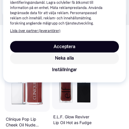
Produkten finns även hos 
1
butik
 som valt att inte 
identifieringsändamål. Lagra och/eller få åtkomst till
Visa alla
information på en enhet. Mäta reklamprestanda. Använda
samarbeta med PriceRunner.
begränsade data för att välja reklam. Personanpassad
reklam och innehåll, reklam- och innehållsmätning,
forskning angående målgrupp och tjänsteutveckling.
Relaterade produkter
Lista över partner (leverantörer)
Vi har plockat fram ett urval av produkter som kanske skulle 
intressera dig.
Visa alla
Acceptera
Neka alla
Trendande
Trendande
Inställningar
E.L.F. Glow Reviver
Clinique Pop Lip
Lip Oil Hot as Fudge
Cheek Oil Nude