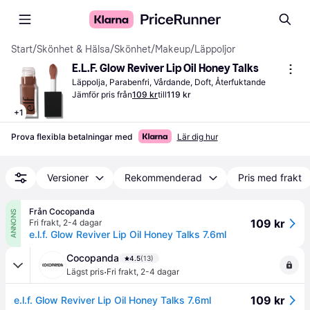
Start
/
Skönhet & Hälsa
/
Skönhet
/
Makeup
/
Läppoljor
E.L.F. Glow Reviver Lip Oil Honey Talks
Läppolja, Parabenfri, Vårdande, Doft, Återfuktande
Jämför pris från
109 kr
till
119 kr
+
1
Prova flexibla betalningar med
Lär dig hur
Versioner
Rekommenderad
Pris med frakt
Från Cocopanda
ANNONS
109 kr
Fri frakt
,
2-4 dagar
e.l.f. Glow Reviver Lip Oil Honey Talks 7.6ml
Cocopanda
4.5
(13)
·
Lägst pris
Fri frakt
,
2-4 dagar
109 kr
e.l.f. Glow Reviver Lip Oil Honey Talks 7.6ml