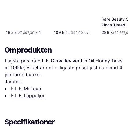
Honey
Rare Beauty So
Pinch Tinted Li
Serenity
195 kr
109 kr
299 kr
27 807,00 kr/L
14 342,00 kr/L
99 667,00
Om produkten
Lägsta pris på 
E.L.F. Glow Reviver Lip Oil Honey Talks
är 
109 kr
, vilket är det billigaste priset just nu bland 
4
jämförda butiker.
Jämför:
E.L.F. Makeup
E.L.F. Läppoljor
Specifikationer