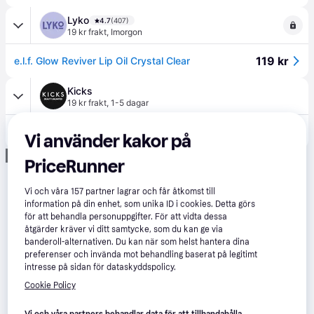
Lyko
4.7
(407)
19 kr frakt
,
Imorgon
119 kr
e.l.f. Glow Reviver Lip Oil Crystal Clear
Kicks
19 kr frakt
,
1-5 dagar
119 kr
Glow Reviver Lip Oil Crystal Clear
Vi använder kakor på
Annons
PriceRunner
Vi och våra
157
partner lagrar och får åtkomst till
information på din enhet, som unika ID i cookies. Detta görs
för att behandla personuppgifter. För att vidta dessa
åtgärder kräver vi ditt samtycke, som du kan ge via
banderoll-alternativen. Du kan när som helst hantera dina
preferenser och invända mot behandling baserat på legitimt
intresse på sidan för dataskyddspolicy.
Cookie Policy