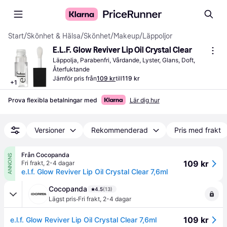
Start
/
Skönhet & Hälsa
/
Skönhet
/
Makeup
/
Läppoljor
E.L.F. Glow Reviver Lip Oil Crystal Clear
Läppolja, Parabenfri, Vårdande, Lyster, Glans, Doft, 
Återfuktande
Jämför pris från
109 kr
till
119 kr
+
1
Prova flexibla betalningar med
Lär dig hur
Versioner
Rekommenderad
Pris med frakt
Från Cocopanda
ANNONS
109 kr
Fri frakt
,
2-4 dagar
e.l.f. Glow Reviver Lip Oil Crystal Clear 7,6ml
Cocopanda
4.5
(13)
·
Lägst pris
Fri frakt
,
2-4 dagar
109 kr
e.l.f. Glow Reviver Lip Oil Crystal Clear 7,6ml