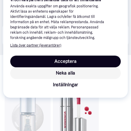
Vi och våra partners behandlar data för att tillhandahålla
Använda exakta uppgifter om geografisk positionering.
Aktivt läsa av enhetens egenskaper för
identifieringsändamål. Lagra och/eller få åtkomst till
information på en enhet. Mäta reklamprestanda. Använda
begränsade data för att välja reklam. Personanpassad
Produkten finns även hos 
1
butik
 som valt att inte 
reklam och innehåll, reklam- och innehållsmätning,
Visa alla
samarbeta med PriceRunner.
forskning angående målgrupp och tjänsteutveckling.
Lista över partner (leverantörer)
Relaterade produkter
Acceptera
Vi har plockat fram ett urval av produkter som kanske skulle 
Neka alla
intressera dig.
Visa alla
Inställningar
Trendande