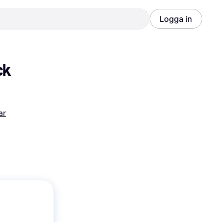
Logga in
Annons
Annons
ck
ar