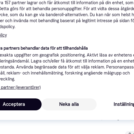
åra
157
partner lagrar och får åtkomst till information på din enhet, som 
ner
Detta görs för att behandla personuppgifter. För att vidta dessa åtgärde
ycke, som du kan ge via banderoll-alternativen. Du kan när som helst 
er och invända mot behandling baserat på legitimt intresse på sidan f
spolicy.
Rekomme
licy
4 
a partners behandlar data för att tillhandahålla
Fri frakt
,
2-5 dagar
xakta uppgifter om geografisk positionering. Aktivt läsa av enhetens
ifieringsändamål. Lagra och/eller få åtkomst till information på en enhe
standa. Använda begränsade data för att välja reklam. Personanpas
åll, reklam- och innehållsmätning, forskning angående målgrupp och
veckling.
4 2
·
Lägst pris
Fri frakt
,
Idag
 partner (leverantörer)
Acceptera
Neka alla
Inställnin
4 9
Fri frakt
,
2-5 dagar