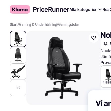
Alla kategorier
Rea
Start
/
Gaming & Underhållning
/
Gamingstolar
Nob
Nack-
Jämfö
Prova
4 989
+2
Vi a