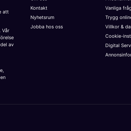
Kontakt
Vanliga frå
 att
Nyhetsrum
Trygg onli
Jobba hos oss
Villkor & d
. Vår
Cookie-inst
förelse
 del av
Digital Ser
Annonsinfo
ke
,
ien