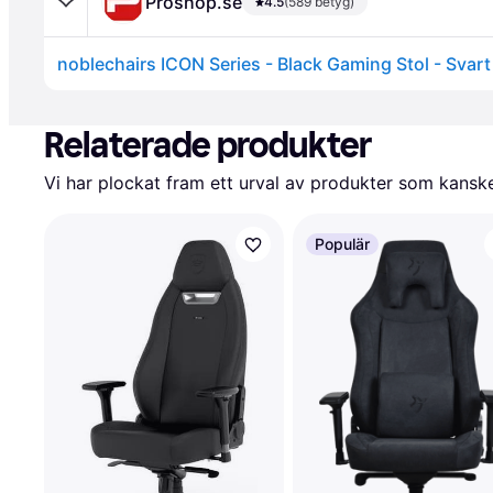
Proshop.se
4.5
(589 betyg)
Annons
Relaterade produkter
Vi har plockat fram ett urval av produkter som kanske 
Populär