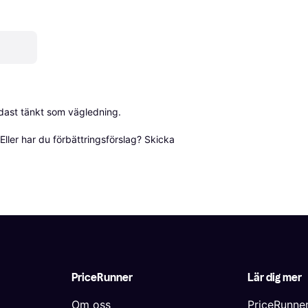
dast tänkt som vägledning.

ller har du förbättringsförslag? Skicka 
PriceRunner
Lär dig mer
Om oss
PriceRunne