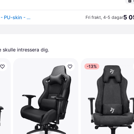
5 0
noblechairs ICON Series - Black Gaming Stol - Svart - PU-skin - Upp till 150 kg
Fri frakt
,
4-5 dagar
skulle intressera dig.
-13%