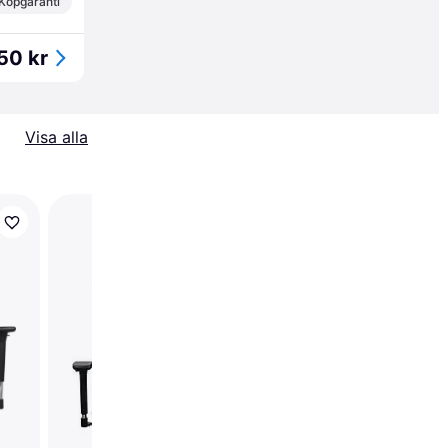
Köpgaranti
50 kr
Visa alla
Arozzi Torretta SoftF
V2 Ash