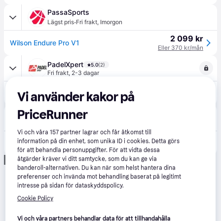
PassaSports
·
Lägst pris
Fri frakt
,
Imorgon
2 099 kr
Wilson Endure Pro V1
Eller 370 kr/mån
PadelXpert
5.0
(2)
Fri frakt
,
2-3 dagar
2 495 kr
Wilson Endure Pro V1
Vi använder kakor på
PriceRunner
Tengo Sport
5.0
(1)
Fri frakt
Vi och våra
157
partner lagrar och får åtkomst till
information på din enhet, som unika ID i cookies. Detta görs
2 495 kr
Wilson Endure Pro V1, Padelracket - Blue/Black (2)
för att behandla personuppgifter. För att vidta dessa
Annons
åtgärder kräver vi ditt samtycke, som du kan ge via
banderoll-alternativen. Du kan när som helst hantera dina
preferenser och invända mot behandling baserat på legitimt
intresse på sidan för dataskyddspolicy.
Cookie Policy
Vi och våra partners behandlar data för att tillhandahålla