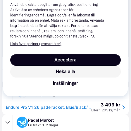
Använda exakta uppgifter om geografisk positionering.
Aktivt läsa av enhetens egenskaper för
identifieringsändamål. Lagra och/eller få åtkomst till
information på en enhet. Mäta reklamprestanda. Använda
begränsade data för att välja reklam. Personanpassad
reklam och innehåll, reklam- och innehållsmätning,
forskning angående målgrupp och tjänsteutveckling.
Lista över partner (leverantörer)
Acceptera
Tennisshopen
Fri frakt
Neka alla
3 295 kr
Wilson Endure Pro v1 - 2026
Eller 1 135 kr/mån
Inställningar
Intersport
Fri frakt
,
1-4 dagar
3 499 kr
Endure Pro V1 26 padelracket, Blue/Black/, Unisex, 2
Eller 1 205 kr/mån
Padel Market
Fri frakt
,
1-2 dagar