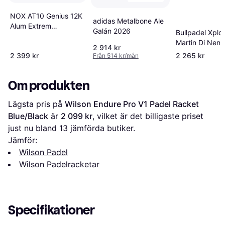
NOX AT10 Genius 12K
adidas Metalbone Ale
Alum Extrem
Galán 2026
Bullpadel Xplo
Padelracket
Martin Di Nenn
2 914 kr
Racket
2 399 kr
2 265 kr
Från 514 kr/mån
Om produkten
Lägsta pris på 
Wilson Endure Pro V1 Padel Racket 
Blue/Black
 är 
2 099 kr
, vilket är det billigaste priset 
just nu bland 
13
 jämförda butiker.
Jämför:
Wilson Padel
Wilson Padelracketar
Specifikationer