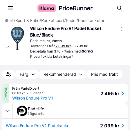
Start
/
Sport & Fritid
/
Racketsport
/
Padel
/
Padelracketar
Wilson Endure Pro V1 Padel Racket 
Blue/Black
Padelracket, Vuxen
Jämför pris från
2 099 kr
till
3 799 kr
+
1
Delbetala från 370 kr/mån med
Prova flexibla betalningar*
Färg
Rekommenderad
Pris med frakt
Från PadelXpert
ANNONS
2 495 kr
Fri frakt
,
2-3 dagar
Wilson Endure Pro V1
Padellife
Lägst pris
2 099 kr
Wilson Endure Pro V1 Padelracket