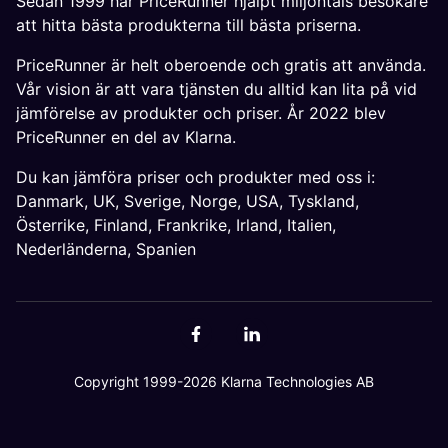
Sedan 1999 har PriceRunner hjälpt miljontals besökare
att hitta bästa produkterna till bästa priserna.
PriceRunner är helt oberoende och gratis att använda.
Vår vision är att vara tjänsten du alltid kan lita på vid
jämförelse av produkter och priser. År 2022 blev
PriceRunner en del av Klarna.
Du kan jämföra priser och produkter med oss i:
Danmark
,
UK
,
Sverige
,
Norge
,
USA
,
Tyskland
,
Österrike
,
Finland
,
Frankrike
,
Irland
,
Italien
,
Nederländerna
,
Spanien
Copyright 1999-2026 Klarna Technologies AB