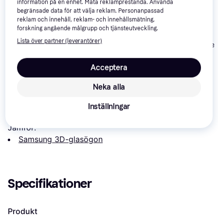
information på en enhet. Mäta reklamprestanda. Använda
begränsade data för att välja reklam. Personanpassad
reklam och innehåll, reklam- och innehållsmätning,
Sony X105-RF-X1
JVC PK-AG3
4
forskning angående målgrupp och tjänsteutveckling.
Dangbei
Lista över partner (leverantörer)
Rechargeable
Glasses with D
995 kr
1 790 kr
399 kr
Acceptera
Om produkten
Neka alla
Lägsta pris på 
Samsung SSG-P51002
 är 
724 kr
, vilket 
Inställningar
är det billigaste priset just nu hos 1 butik.
Jämför:
Samsung 3D-glasögon
Specifikationer
Produkt