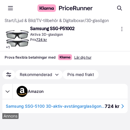
Start
/
Ljud & Bild
/
TV-tillbehör & Digitalboxar
/
3D-glasögon
Samsung SSG-P51002
Aktiva 3D-glasögon
Pris
724 kr
+
1
Prova flexibla betalningar med
Lär dig hur
Rekommenderad
Pris med frakt
Amazon
724 kr
Samsung SSG-5100 3D-aktiv-avstängarglasögon Dubbelpack svart
Annons