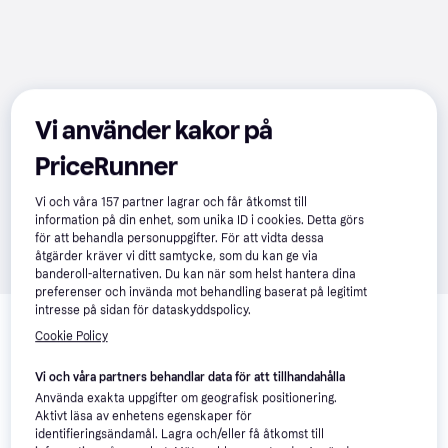
Vi använder kakor på
PriceRunner
Vi och våra
157
partner lagrar och får åtkomst till
information på din enhet, som unika ID i cookies. Detta görs
för att behandla personuppgifter. För att vidta dessa
åtgärder kräver vi ditt samtycke, som du kan ge via
banderoll-alternativen. Du kan när som helst hantera dina
preferenser och invända mot behandling baserat på legitimt
Relaterade produkter
intresse på sidan för dataskyddspolicy.
Cookie Policy
Vi har plockat fram ett urval av produkter som kanske skulle 
intressera dig.
Visa alla
Vi och våra partners behandlar data för att tillhandahålla
Använda exakta uppgifter om geografisk positionering.
Aktivt läsa av enhetens egenskaper för
identifieringsändamål. Lagra och/eller få åtkomst till