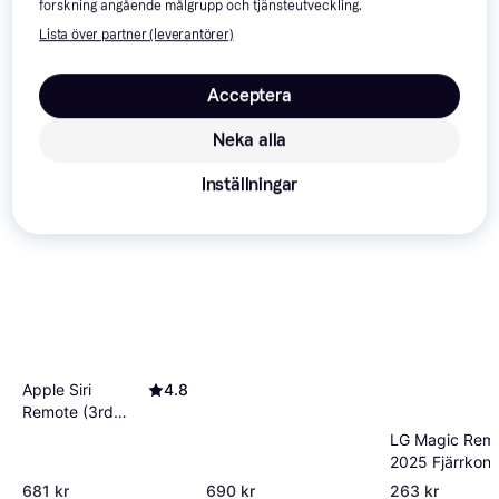
forskning angående målgrupp och tjänsteutveckling.
Lista över partner (leverantörer)
Samsung The Frame
VG-SCFA43 Teak
Acceptera
Modern
Neka alla
Inställningar
Apple Siri
4.8
Remote (3rd
Generation)
LG Magic Rem
2025 Fjärrkontr
681 kr
690 kr
263 kr