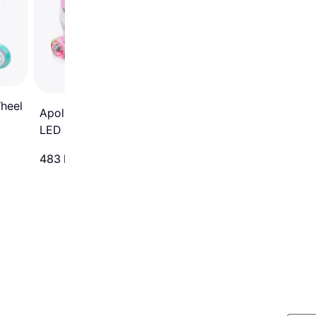
Discoroller
heel
Apollo Super Quad X Pro
LED Roller Skates
White/Pink
483 kr
1 039 kr