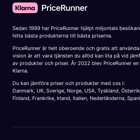
Sedan 1999 har PriceRunner hjälpt miljontals besökare
hitta bästa produkterna till bästa priserna.
PriceRunner är helt oberoende och gratis att använda
vision är att vara tjänsten du alltid kan lita på vid jäm
av produkter och priser. År 2022 blev PriceRunner en
Klarna.
Du kan jämföra priser och produkter med oss i:
Danmark
,
UK
,
Sverige
,
Norge
,
USA
,
Tyskland
,
Österri
Finland
,
Frankrike
,
Irland
,
Italien
,
Nederländerna
,
Span