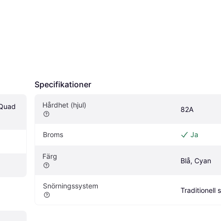
Specifikationer
Hårdhet (hjul)
Quad 
82A
Broms
Ja
Färg
Blå, Cyan
Snörningssystem
Traditionell 