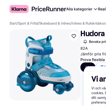
Alla kategorier
Rea
Start
/
Sport & Fritid
/
Skateboard & Inlines
/
Inlines & Rullskridskor
Hudora 
Bevaka pri
82A
Jämför pris fr
Prova flexibla
Alla
B
Vi a
Vi och v
cookies. 
ditt samt
preferens