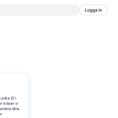
Logga in
Annons
Annons
unika ID i
r kräver vi
hantera dina
ör