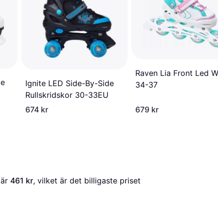
Raven Lia Front Led W
de
Ignite LED Side-By-Side
34-37
Rullskridskor 30-33EU
674 kr
679 kr
 är 
461 kr
, vilket är det billigaste priset 