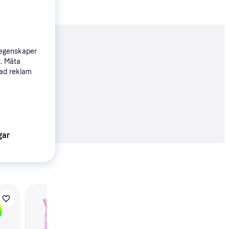
nderad
 egenskaper
t. Mäta
sad reklam
Köpgaranti
61 kr
gar
Visa alla
Impala Quad Skates