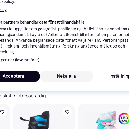
spolicy.
ner
licy
a partners behandlar data för att tillhandahålla
Rekomme
xakta uppgifter om geografisk positionering. Aktivt läsa av enhetens
ifieringsändamål. Lagra och/eller få åtkomst till information på en enhe
standa. Använda begränsade data för att välja reklam. Personanpas
åll, reklam- och innehållsmätning, forskning angående målgrupp och
veckling.
 partner (leverantörer)
4
59 kr frakt
,
7-8 dagar
Acceptera
Neka alla
Inställnin
skulle intressera dig.