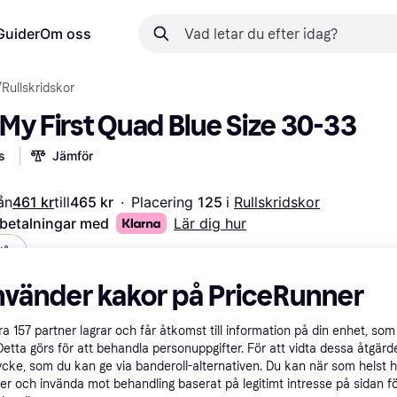
Guider
Om oss
/
Rullskridskor
My First Quad Blue Size 30-33
s
Jämför
ån
461 kr
till
465 kr
·
Placering 
125 
i 
Rullskridskor
 betalningar med
Lär dig hur
lå
nvänder kakor på PriceRunner
åra
157
partner lagrar och får åtkomst till information på din enhet, som 
Detta görs för att behandla personuppgifter. För att vidta dessa åtgärde
ycke, som du kan ge via banderoll-alternativen. Du kan när som helst 
er och invända mot behandling baserat på legitimt intresse på sidan f