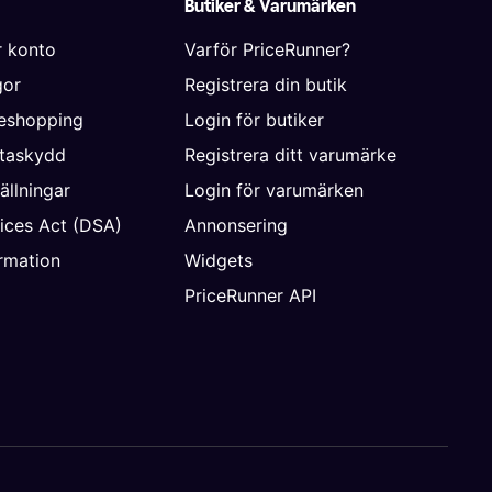
Butiker & Varumärken
r konto
Varför PriceRunner?
gor
Registrera din butik
neshopping
Login för butiker
ataskydd
Registrera ditt varumärke
ällningar
Login för varumärken
vices Act (DSA)
Annonsering
rmation
Widgets
PriceRunner API