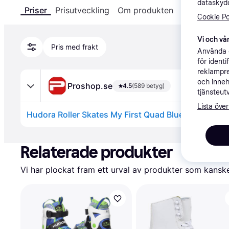
dataskydd
Priser
Prisutveckling
Om produkten
Specifikatio
Cookie Po
Vi och vår
Pris med frakt
Använda e
för ident
reklampre
och inneh
Proshop.se
4.5
(589 betyg)
tjänsteut
Lista över
Hudora Roller Skates My First Quad Blue Size 26-29
Annons
Relaterade produkter
Vi har plockat fram ett urval av produkter som kanske 