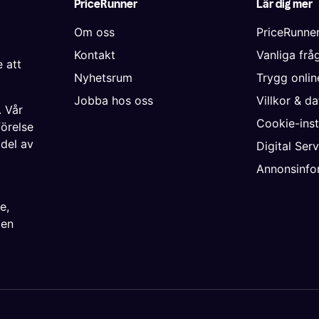
PriceRunner
Lär dig mer
Om oss
PriceRunne
Kontakt
Vanliga frå
 att
Nyhetsrum
Trygg onli
Jobba hos oss
Villkor & d
. Vår
Cookie-inst
förelse
 del av
Digital Ser
Annonsinfo
ke
,
ien