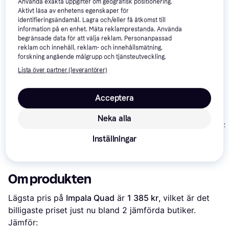
Använda exakta uppgifter om geografisk positionering.
Aktivt läsa av enhetens egenskaper för
identifieringsändamål. Lagra och/eller få åtkomst till
information på en enhet. Mäta reklamprestanda. Använda
begränsade data för att välja reklam. Personanpassad
reklam och innehåll, reklam- och innehållsmätning,
forskning angående målgrupp och tjänsteutveckling.
Lista över partner (leverantörer)
Acceptera
Impala Quad Skates
Neka alla
Impala Quad Skate -
Impala Quad S
Leopard
Wavy Check
Inställningar
1 385 kr
1 039 kr
1 385 kr
Om produkten
Lägsta pris på 
Impala Quad
 är 
1 385 kr
, vilket är det 
billigaste priset just nu bland 
2
 jämförda butiker.
Jämför: