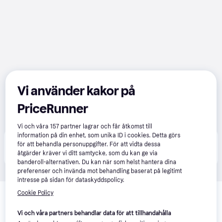
Vi använder kakor på
PriceRunner
Vi och våra
157
partner lagrar och får åtkomst till
information på din enhet, som unika ID i cookies. Detta görs
Produkten finns även hos 
1
butik
 som valt att inte 
för att behandla personuppgifter. För att vidta dessa
Visa alla
samarbeta med PriceRunner.
åtgärder kräver vi ditt samtycke, som du kan ge via
banderoll-alternativen. Du kan när som helst hantera dina
preferenser och invända mot behandling baserat på legitimt
intresse på sidan för dataskyddspolicy.
Relaterade produkter
Cookie Policy
Vi har plockat fram ett urval av produkter som kanske skulle 
Vi och våra partners behandlar data för att tillhandahålla
intressera dig.
Visa alla