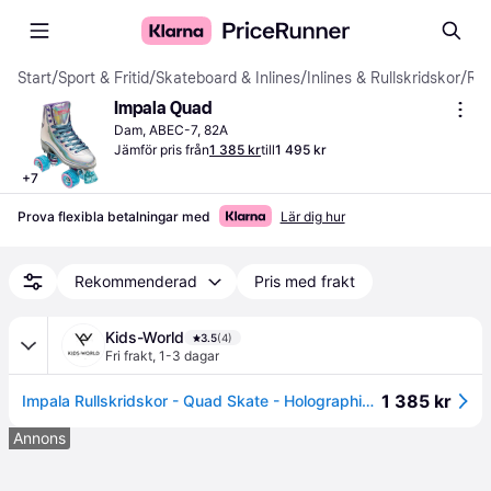
Start
/
Sport & Fritid
/
Skateboard & Inlines
/
Inlines & Rullskridskor
/
Rullskridskor
Impala Quad
Dam, ABEC-7, 82A
Jämför pris från
1 385 kr
till
1 495 kr
+
7
Prova flexibla betalningar med
Lär dig hur
Rekommenderad
Pris med frakt
Kids-World
3.5
(4)
Fri frakt
,
1-3 dagar
1 385 kr
Impala Rullskridskor - Quad Skate - Holographic - Impala - 38 - Rullskridskor
Annons