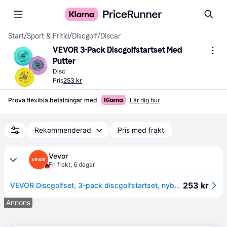
Start
/
Sport & Fritid
/
Discgolf
/
Discar
VEVOR 3-Pack Discgolfstartset Med 
Putter
Disc
Pris
253 kr
Prova flexibla betalningar med
Lär dig hur
Rekommenderad
Pris med frakt
Vevor
Fri frakt
,
6 dagar
253 kr
VEVOR Discgolfset, 3-pack discgolfstartset, nybörjare flygande discs för helkroppsstyrketräning, med putter, mellanregister, driver, PDGA-godkänd, för utomhusbruk, bakgård, gräsmatta, strand och park
Annons