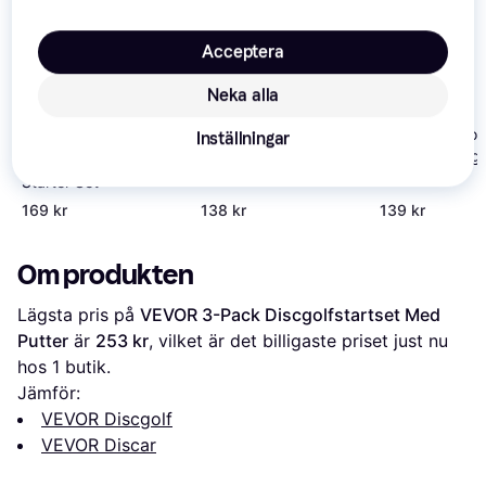
Acceptera
Neka alla
Yikun Disc Golf
Inställningar
Kits 150-160g
Latitude 64 3 Disc
Sunsport Disc Golf Set
Starter Set
169 kr
138 kr
139 kr
Om produkten
Lägsta pris på 
VEVOR 3-Pack Discgolfstartset Med 
Putter
 är 
253 kr
, vilket är det billigaste priset just nu 
hos 1 butik.
Jämför:
VEVOR Discgolf
VEVOR Discar