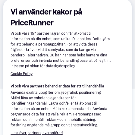
Vi använder kakor på
PriceRunner
Vi och våra
157
partner lagrar och får åtkomst till
information på din enhet, som unika ID i cookies. Detta görs
för att behandla personuppgifter. För att vidta dessa
åtgärder kräver vi ditt samtycke, som du kan ge via
banderoll-alternativen. Du kan när som helst hantera dina
preferenser och invända mot behandling baserat på legitimt
intresse på sidan för dataskyddspolicy.
Cookie Policy
Vi och våra partners behandlar data för att tillhandahålla
Relaterade produkter
Använda exakta uppgifter om geografisk positionering.
Aktivt läsa av enhetens egenskaper för
Vi har plockat fram ett urval av produkter som kanske skulle 
identifieringsändamål. Lagra och/eller få åtkomst till
intressera dig.
Visa alla
information på en enhet. Mäta reklamprestanda. Använda
begränsade data för att välja reklam. Personanpassad
reklam och innehåll, reklam- och innehållsmätning,
Populär
forskning angående målgrupp och tjänsteutveckling.
Lista över partner (leverantörer)