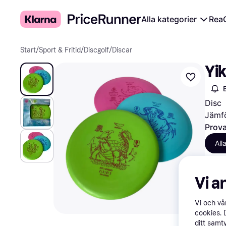
Alla kategorier
Rea
Start
/
Sport & Fritid
/
Discgolf
/
Discar
Yik
Disc
Jämfö
Prova
All
Vi a
Vi och v
cookies. 
ditt samt