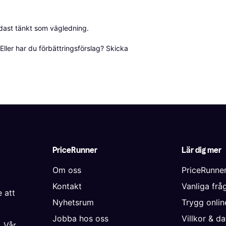
dast tänkt som vägledning.

ller har du förbättringsförslag? Skicka 
PriceRunner
Lär dig mer
Om oss
PriceRunne
Kontakt
Vanliga frå
 att
Nyhetsrum
Trygg onli
Jobba hos oss
Villkor & d
. Vår