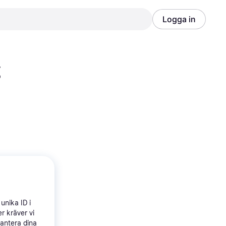
Logga in
Annons
Annons
g
unika ID i
r kräver vi
hantera dina