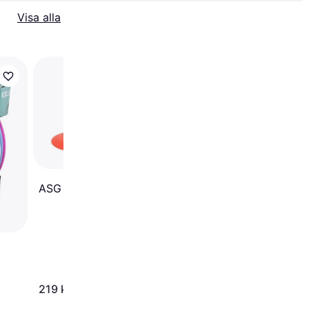
Visa alla
Discmania Disc Golf 
3-pack
ASG Disc Golf Set
219 kr
399 kr