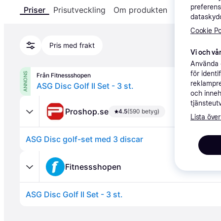
preferens
Priser
Prisutveckling
Om produkten
Specifikatio
dataskydd
Cookie Po
Pris med frakt
Vi och vår
Använda e
för ident
ANNONS
Från Fitnessshopen
reklampre
ASG Disc Golf II Set - 3 st.
och inneh
tjänsteut
Proshop.se
4.5
(590 betyg)
Lista över
ASG Disc golf-set med 3 discar
Fitnessshopen
ASG Disc Golf II Set - 3 st.
Annons