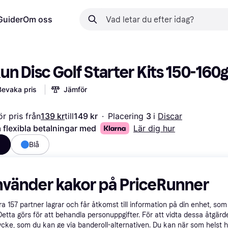
Guider
Om oss
un Disc Golf Starter Kits 150-160
Bevaka pris
Jämför
r pris från
139 kr
till
149 kr
·
Placering 
3 
i 
Discar
 flexibla betalningar med
Lär dig hur
a
Blå
nvänder kakor på PriceRunner
åra
157
partner lagrar och får åtkomst till information på din enhet, som 
Detta görs för att behandla personuppgifter. För att vidta dessa åtgärde
ycke, som du kan ge via banderoll-alternativen. Du kan när som helst 