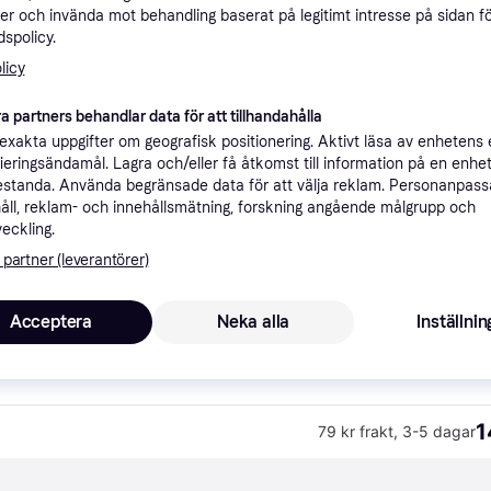
er och invända mot behandling baserat på legitimt intresse på sidan f
ner
spolicy.
licy
Rekomme
a partners behandlar data för att tillhandahålla
xakta uppgifter om geografisk positionering. Aktivt läsa av enhetens
ifieringsändamål. Lagra och/eller få åtkomst till information på en enhe
79 kr frakt
,
3-5 dagar
standa. Använda begränsade data för att välja reklam. Personanpas
åll, reklam- och innehållsmätning, forskning angående målgrupp och
veckling.
 partner (leverantörer)
1
·
Lägst pris
49 kr frakt
,
1-2 dagar
Acceptera
Neka alla
Inställnin
1
79 kr frakt
,
3-5 dagar