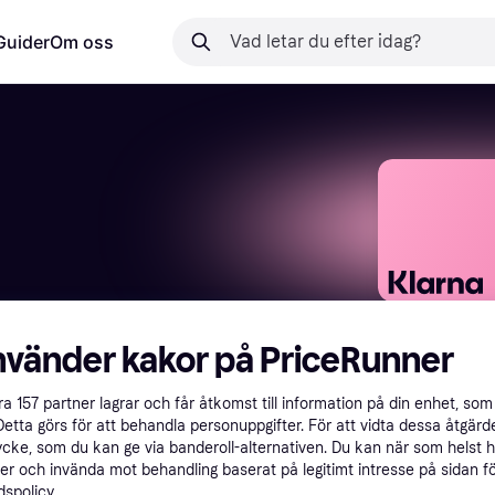
Guider
Om oss
nvänder kakor på PriceRunner
åra
157
partner lagrar och får åtkomst till information på din enhet, som 
Detta görs för att behandla personuppgifter. För att vidta dessa åtgärde
 kategorier.

ycke, som du kan ge via banderoll-alternativen. Du kan när som helst 
er och invända mot behandling baserat på legitimt intresse på sidan f
spolicy.