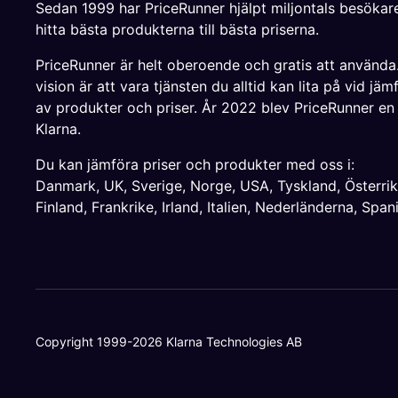
Sedan 1999 har PriceRunner hjälpt miljontals besökare
hitta bästa produkterna till bästa priserna.
PriceRunner är helt oberoende och gratis att använda
vision är att vara tjänsten du alltid kan lita på vid jäm
av produkter och priser. År 2022 blev PriceRunner en
Klarna.
Du kan jämföra priser och produkter med oss i:
Danmark
,
UK
,
Sverige
,
Norge
,
USA
,
Tyskland
,
Österri
Finland
,
Frankrike
,
Irland
,
Italien
,
Nederländerna
,
Span
Copyright 1999-2026 Klarna Technologies AB