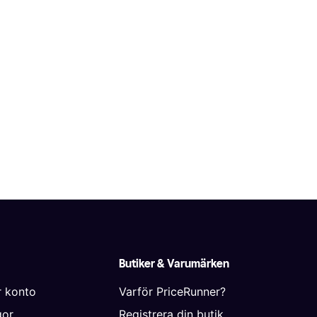
Butiker & Varumärken
r konto
Varför PriceRunner?
gor
Registrera din butik