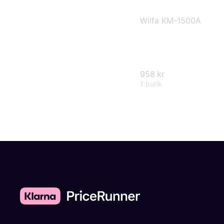
Wilfa KM-1500A
958 kr
1 butik