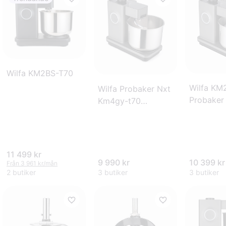
Wilfa KM2BS-T70
Wilfa KM
Wilfa Probaker Nxt
Probaker
Km4gy-t70
food pro
Köksassistent
11 499 kr
9 990 kr
10 399 kr
Från 3 961 kr/mån
2 butiker
3 butiker
3 butiker