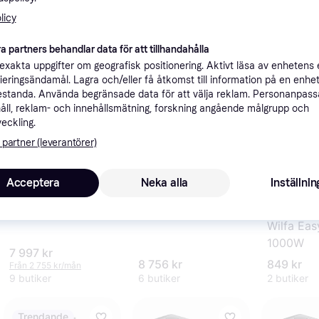
Sortera efter Pop
licy
50+
200+
a partners behandlar data för att tillhandahålla
xakta uppgifter om geografisk positionering. Aktivt läsa av enhetens
ifieringsändamål. Lagra och/eller få åtkomst till information på en enhe
standa. Använda begränsade data för att välja reklam. Personanpas
åll, reklam- och innehållsmätning, forskning angående målgrupp och
veckling.
 partner (leverantörer)
4.9
Wilfa Probaker
Wilfa Probaker
KM1B-70
KM1GY-70
Acceptera
Neka alla
Inställnin
Wilfa Eas
1000W
7 997 kr
8 756 kr
849 kr
Från 2 755 kr/mån
9 butiker
6 butiker
2 butiker
Trendande