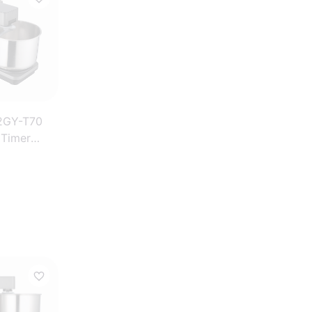
2GY-T70
 Timer
cessor