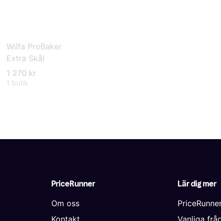
Wilfa ProBaker
Extra Skål
1 270 kr
1 butik
PriceRunner
Lär dig mer
Om oss
PriceRunne
Kontakt
Vanliga frå