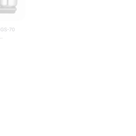
1GS-70
in Grå