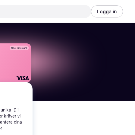
Logga in
unika ID i
r kräver vi
Annons
hantera dina
Annons
ör