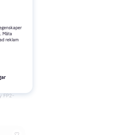
ularitet
 egenskaper
t. Mäta
sad reklam
gar
y FP2-