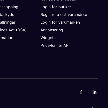
neshopping
Login för butiker
ataskydd
Registrera ditt varumärke
ällningar
Login för varumärken
vices Act (DSA)
Annonsering
rmation
Widgets
PriceRunner API