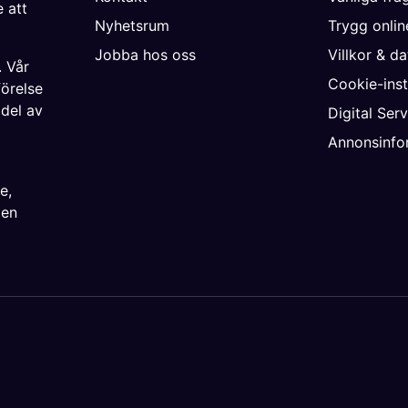
 att
Nyhetsrum
Trygg onli
Jobba hos oss
Villkor & d
. Vår
Cookie-inst
förelse
 del av
Digital Ser
Annonsinfo
ke
,
ien