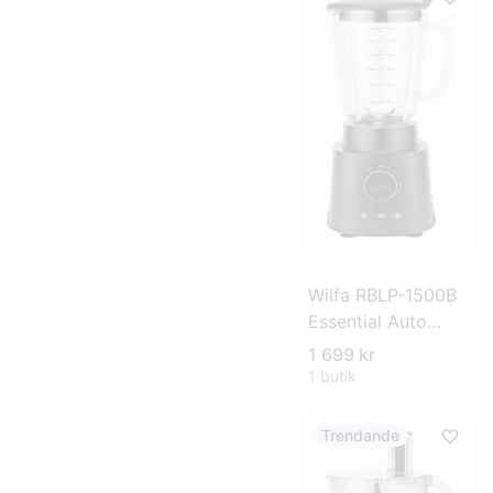
Wilfa RBLP-1500B
Essential Auto
Mixer
1 699 kr
1 butik
Trendande