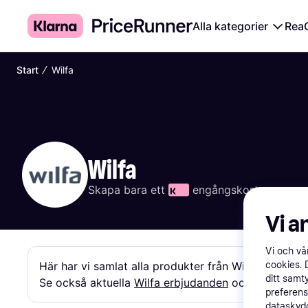
Alla kategorier
Rea
∕
Start
Wilfa
Wilfa
Skapa bara ett 
 engångskort
Vi a
Vi och v
cookies. 
Här har vi samlat alla produkter från Wilfa från olika
ditt samt
Se också aktuella 
Wilfa erbjudanden
 och priser »
preferens
dataskydd