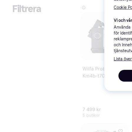
Filtrera
Cookie Po
Vi och vår
Använda e
för ident
reklampre
och inneh
tjänsteut
Lista över
Wilfa Probaker Nxt
Km4b-t70
Köksassistent
7 499 kr
5 butiker