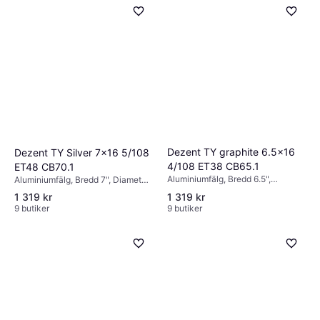
Dezent TY graphite 6.5x16
Dezent TY Silver 7x16 5/108
4/108 ET38 CB65.1
ET48 CB70.1
Aluminiumfälg, Bredd 6.5",
Aluminiumfälg, Bredd 7", Diameter
Diameter 16", Grå
16", Silver
1 319 kr
1 319 kr
9 butiker
9 butiker