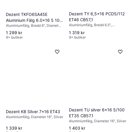
Dezent TY 6,5x16 PCD5/112
Dezent TKFO6SA45E
ET46 CB57,1
Aluminium Fälg 6.0x16 5 100
Aluminiumfälg, Bredd 6.5",
Aluminiumfälg, Bredd 6", Diameter
ET45
Diameter 16", Silver
16", Svart, Silver
1 299 kr
1 319 kr
9+ butiker
9+ butiker
Dezent TU silver 6x16 5/100
Dezent KB Silver 7x16 ET43
ET35 CB57.1
Aluminiumfälg, Diameter 16", Silver
Aluminiumfälg, Diameter 16", Silver
1 339 kr
1 403 kr