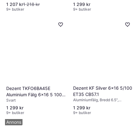
Diameter 16", Silver, Svart
1 207 kr
1 218 kr
1 299 kr
9+ butiker
9+ butiker
Dezent KF Silver 6x16 5/100
Dezent TKFO6BA45E
ET35 CB57.1
Aluminium Fälg 6x16 5 100
Aluminiumfälg, Bredd 6.5",
Svart
ET45
Diameter 16", Svart, Silver
1 299 kr
1 299 kr
9+ butiker
9+ butiker
Annons