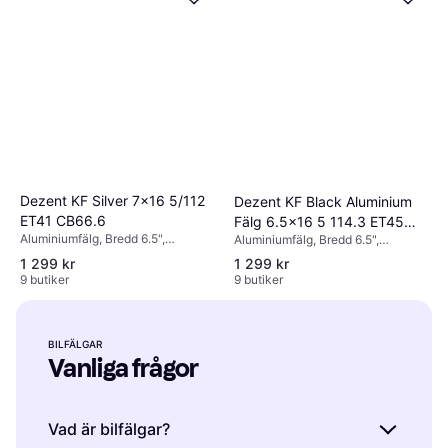
Dezent KF Silver 7x16 5/112
Dezent KF Black Aluminium
ET41 CB66.6
Fälg 6.5x16 5 114.3 ET45
Aluminiumfälg, Bredd 6.5",
Aluminiumfälg, Bredd 6.5",
B60
Diameter 16", Silver
Diameter 16", Svart
1 299 kr
1 299 kr
9 butiker
9 butiker
BILFÄLGAR
Vanliga frågor
Vad är bilfälgar?