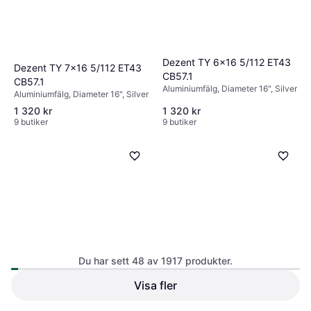
Dezent TY 6x16 5/112 ET43
Dezent TY 7x16 5/112 ET43
CB57.1
CB57.1
Aluminiumfälg, Diameter 16", Silver
Aluminiumfälg, Diameter 16", Silver
1 320 kr
1 320 kr
9 butiker
9 butiker
Du har sett 48 av 1917 produkter.
Visa fler
Dezent KB silver 7x16
Dezent KB silver 6.5x16
5/114.3 ET40 CB60.1
5/114.30 ET45 B67.1