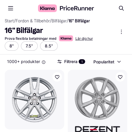
Start
/
Fordon & Tillbehör
/
Bilfälgar
/
16" Bilfälgar
16" Bilfälgar
Prova flexibla betalningar med
Lär dig hur
8"
7.5"
8.5"
1000+ produkter
Filtrera
Popularitet
1