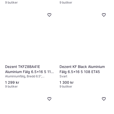
9 butiker
9 butiker
Dezent TKFZ8BA41E
Dezent KF Black Aluminium
Aluminium Fälg 6.5x16 5 112
Fälg 6.5x16 5 108 ET45
Aluminiumfälg, Bredd 6.5",
Svart
ET41 B57
Diameter 16", Svart
1 299 kr
1 300 kr
9 butiker
9 butiker