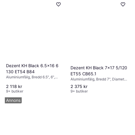
Dezent KH Black 6.5x16 6
Dezent KH Black 7x17 5/120
130 ET54 B84
ET55 CB65.1
Aluminiumfälg, Bredd 6.5", 6",
Aluminiumfälg, Bredd 7", Diameter
Diameter 16", Svart
17", 16", Svart
2 118 kr
2 375 kr
9+ butiker
9+ butiker
Annons