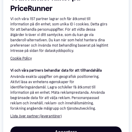
PriceRunner
D'Addario EXL110
5
Ernie Ball P03221
Vi och våra
157
partner lagrar och får åtkomst till
Sträng
Sträng
information på din enhet, som unika ID i cookies. Detta görs
185 kr
för att behandla personuppgifter. För att vidta dessa
75 kr
6 butiker
åtgärder kräver vi ditt samtycke, som du kan ge via
6 butiker
banderoll-alternativen. Du kan när som helst hantera dina
preferenser och invända mot behandling baserat på legitimt
Trendande
intresse på sidan för dataskyddspolicy.
Cookie Policy
Vi och våra partners behandlar data för att tillhandahålla
Använda exakta uppgifter om geografisk positionering.
Aktivt läsa av enhetens egenskaper för
identifieringsändamål. Lagra och/eller få åtkomst till
information på en enhet. Mäta reklamprestanda. Använda
begränsade data för att välja reklam. Personanpassad
reklam och innehåll, reklam- och innehållsmätning,
forskning angående målgrupp och tjänsteutveckling.
D'Addario EJ38
D'Addario EJ27N
4.9
Sträng
Lista över partner (leverantörer)
Sträng
98 kr
185 kr
7 butiker
6 butiker