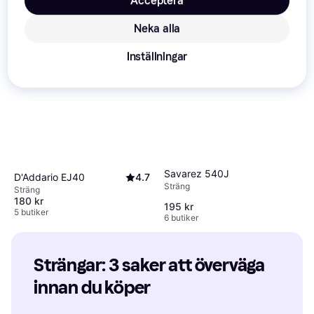
Acceptera
Neka alla
Inställningar
Savarez 540J
D'Addario EJ40
4.7
Sträng
Sträng
180 kr
195 kr
5 butiker
6 butiker
Strängar: 3 saker att överväga 
innan du köper