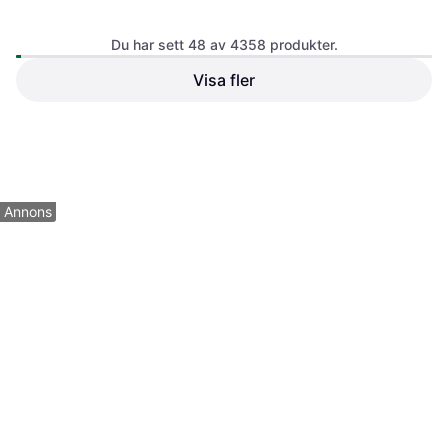
Du har sett 48 av 4358 produkter.
Visa fler
Ernie Ball EB-2226
Ernie Ball EB-2840
Sträng
Sträng
282 kr
73 kr
6 butiker
6 butiker
1
2
3
...
47
...
91
Annons