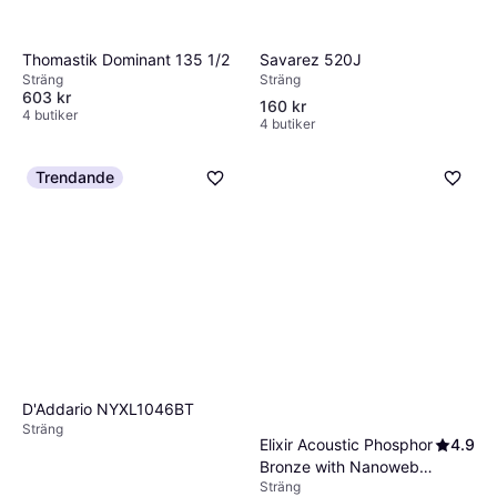
Savarez 520J
Thomastik Dominant 135 1/2
Sträng
Sträng
603 kr
160 kr
4 butiker
4 butiker
Trendande
D'Addario NYXL1046BT
Sträng
Elixir Acoustic Phosphor
4.9
Bronze with Nanoweb
Sträng
Coating Light 12-53