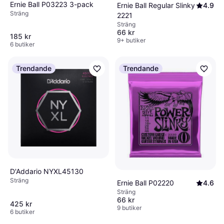
Ernie Ball P03223 3-pack
Ernie Ball Regular Slinky
4.9
Sträng
2221
Sträng
66 kr
185 kr
9+ butiker
6 butiker
Trendande
Trendande
D'Addario NYXL45130
Sträng
Ernie Ball P02220
4.6
Sträng
66 kr
425 kr
9 butiker
6 butiker