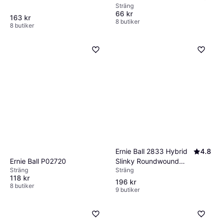
Sträng
66 kr
163 kr
8 butiker
8 butiker
Ernie Ball 2833 Hybrid
4.8
Slinky Roundwound
Ernie Ball P02720
Sträng
Sträng
Bass Strings
118 kr
196 kr
8 butiker
9 butiker