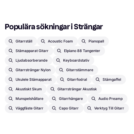
Populära sökningar i Strängar
Gitarrställ
Acoustic Foam
Pianopall
Stämapparat Gitarr
Elpiano 88 Tangenter
Ljudabsorberande
Keyboardstativ
Gitarrsträngar Nylon
Gitarrstämmare
Ukulele Stämapparat
Gitarrfodral
Stämgaffel
Akustiskt Skum
Gitarrsträngar Akustisk
Munspelshållare
Gitarrhängare
Audio Preamp
Väggfäste Gitarr
Capo Gitarr
Verktyg Till Gitarr